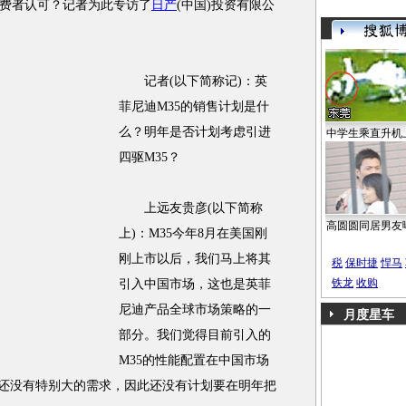
费者认可？记者为此专访了
日产
(中国)投资有限公
记者(以下简称记)：英
菲尼迪M35的销售计划是什
么？明年是否计划考虑引进
中学生乘直升机
四驱M35？
上远友贵彦(以下简称
高圆圆同居男友
上)：M35今年8月在美国刚
刚上市以后，我们马上将其
税
保时捷
悍马
铁龙
收购
引入中国市场，这也是英菲
尼迪产品全球市场策略的一
月度星车
部分。我们觉得目前引入的
M35的性能配置在中国市场
国还没有特别大的需求，因此还没有计划要在明年把