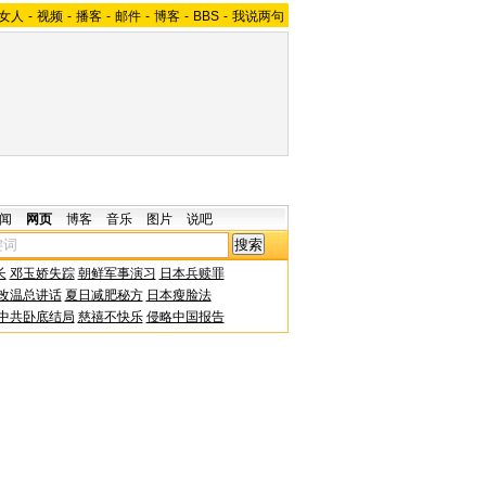
女人
-
视频
-
播客
-
邮件
-
博客
-
BBS
-
我说两句
闻
网页
博客
音乐
图片
说吧
长
邓玉娇失踪
朝鲜军事演习
日本兵赎罪
改温总讲话
夏日减肥秘方
日本瘦脸法
中共卧底结局
慈禧不快乐
侵略中国报告