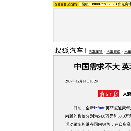
搜狐
ChinaRen
17173
焦点房
汽车频道
>
汽车新闻
>
汽
中国需求不大 英
2007年12月14日10:20
来源
日前，全新
Infiniti
英菲尼迪豪华
尚版的售价分别为54.8万元和59.3
运动轿车相继在国内销售，在众多高