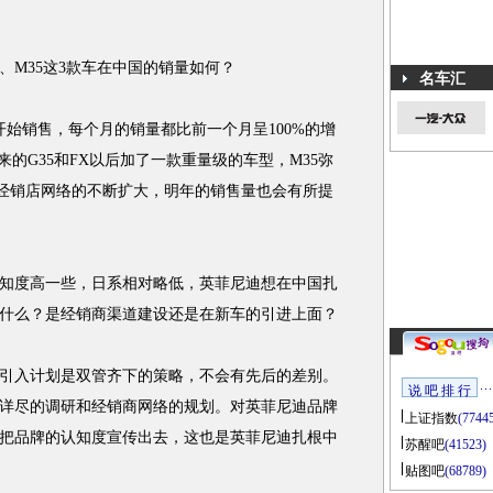
5、M35这3款车在中国的销量如何？
名车汇
销售，每个月的销量都比前一个月呈100%的增
来的G35和FX以后加了一款重量级的车型，M35弥
年经销店网络的不断扩大，明年的销售量也会有所提
度高一些，日系相对略低，英菲尼迪想在中国扎
什么？是经销商渠道建设还是在新车的引进上面？
入计划是双管齐下的策略，不会有先后的差别。
说 吧 排 行
详尽的调研和经销商网络的规划。对英菲尼迪品牌
上证指数
(7744
把品牌的认知度宣传出去，这也是英菲尼迪扎根中
苏醒吧
(41523)
贴图吧
(68789)