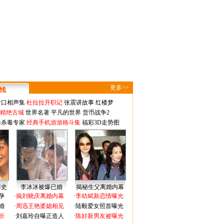
更多>>
对口相声集
杜拉拉升职记
张震讲故事
红楼梦
-精绝古城
世界名著
平凡的世界
货币战争2
毒杀毒专家
经典手机游游格斗集
福彩3D走势图
情史
李冰冰被爆已婚
揭秘生父离婚内幕
孕
·
揭刘晓庆离婚内幕
·
李幼斌新恋情曝光
婚
·
周迅王艳婆媳相见
·
陆毅爱女照首曝光
折
·
刘嘉玲自曝正造人
·
陈好新男友被曝光