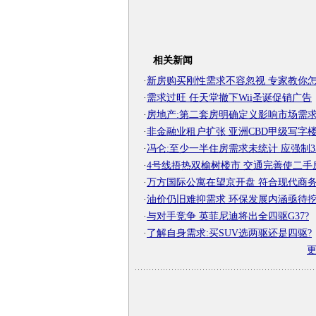
相关新闻
·
新房购买刚性需求不容忽视 专家教你怎应
·
需求过旺 任天堂撤下Wii圣诞促销广告
·
房地产:第二套房明确定义影响市场需
·
非金融业租户扩张 亚洲CBD甲级写字
·
冯仑:至少一半住房需求未统计 应强制35岁
·
4号线捂热双榆树楼市 交通完善使二手房需
·
万方国际公寓在望京开盘 符合现代商务公
·
油价仍旧难抑需求 环保发展内涵亟待
·
与对手竞争 英菲尼迪将出全四驱G37?
·
了解自身需求:买SUV选两驱还是四驱?