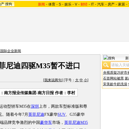
地产
搜狗
新闻
-
体育
-
S
-
娱乐
-
V
-
财经
-
IT
-
汽车
-
房产
-
家居
-
车国际企业新闻
新
菲尼迪四驱M35暂不进口
央视质疑29岁市
石首网站被黑
篡
[
我来说两句
] [字号：
大
中
小
]
宋美龄牛奶洗澡
：南方报业传媒集团-南方日报 作者：李村
运动型轿车M35在
深圳
上市，两款车型标准版和尊
万元。随着今年7月
英菲尼迪
FX豪华
SUV
、G35豪华
端品牌竞争激烈的中国
豪华车
市场，
英菲尼迪M35