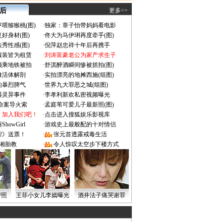
 后
更多>>
喂猕猴桃(图)
·
独家：章子怡带妈妈看电影
好身材(图)
·
佟大为马伊琍再度牵手(图)
秀性感(图)
·
倪萍赵忠祥十年后再携手
服装皆为租赁
·
刘涛富豪老公为家产求生子
颜乘地铁被拍
·
舒淇醉酒瞬间惨被抓拍(图)
做活体解剖
·
实拍漂亮的地摊西施(组图)
的暴烈脾气
·
世界九大罪恶之城(组图)
遇灵异事件
·
李孝利新欢私密视频曝光
成命案导火索
·
孟庭苇可爱儿子最新照(图)
：加入我们吧！
·
点击进入搜狐娱乐影视库
owGirl
·
游戏史上最般配的十对情侣
2》送票！
·
张元首透露戒毒生活
湘胎教
·
令人惊叹太空步下楼方式
密照
王菲小女儿李嫣曝光
酒井法子痛哭谢罪