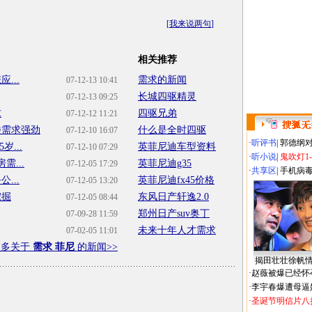
[
我来说两句
]
相关推荐
...
需求的新闻
07-12-13 10:41
长城四驱精灵
07-12-13 09:25
求
四驱兄弟
07-12-12 11:21
楼需求强劲
什么是全时四驱
07-12-10 16:07
·
听评书
|
郭德纲
...
英菲尼迪车型资料
07-12-10 07:29
·
听小说
|
鬼吹灯1
...
英菲尼迪g35
07-12-05 17:29
·
共享区
|
手机病
...
英菲尼迪fx45价格
07-12-05 13:20
挖掘
东风日产轩逸2.0
07-12-05 08:44
郑州日产suv奥丁
07-09-28 11:59
未来十年人才需求
07-02-05 11:01
更多关于
需求 菲尼
的新闻>>
揭田壮壮徐帆
·
赵薇被爆已经怀
·
李宇春爆遭母逼
·
圣诞节明信片八