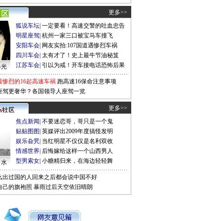
更多>>
狐说车坛
|
一定要看！高速交警的吐血忠告
明星座驾
|
杭州一家三口被宝马车撞飞
安阳车会
|
网友实拍:107国道遇惨烈车祸
四川车会
|
太有才了！史上最牛节油秘笈
江苏车会
|
引以为戒！开车接电话恐怖后果
曝光
最惨烈的16起高速车祸
跑高速16保命注意事项
座驾更奢华？各国领导人座驾一览
更多>>
焦点新闻
|
不要迷恋哥，哥只是一个鬼
贴贴图图
|
英媒评出2009年度搞怪发明
娱乐旮旯
|
当红明星不仅仅是名利双收
情感世界
|
后悔嫁给这样一个山西男人
型男索女
|
小糖精归来，在海边轻轻舞
口水
么出过国的人回来之后都会说中国不好
自己的旗袍照
暴雨过后天空依旧晴朗