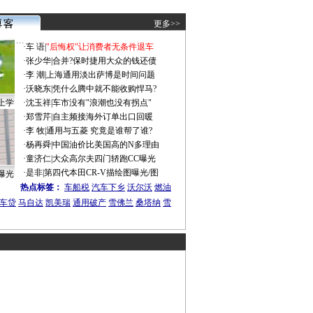
更多>>
·
车 语
|
"后悔权"让消费者无条件退车
·
张少华
|
合并?保时捷用大众的钱还债
·
李 潮
|
上海通用淡出萨博是时间问题
·
沃晓东
|
凭什么腾中就不能收购悍马?
上学
·
沈玉祥
|
车市没有"浪潮也没有拐点"
·
郑雪芹
|
自主频接海外订单出口回暖
·
李 牧
|
通用与五菱 究竟是谁帮了谁?
·
杨再舜
|
中国油价比美国高的N多理由
·
童济仁
|
大众高尔夫四门轿跑CC曝光
·
是非
|
第四代本田CR-V描绘图曝光/图
曝光
热点标签：
车船税
汽车下乡
沃尔沃
燃油
车贷
马自达
凯美瑞
通用破产
雪佛兰
桑塔纳
雪