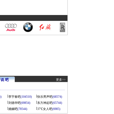
说 吧
更多>>
5)
李宇春吧
(104510)
快乐男声吧
(68574)
刘德华吧
(69854)
东方神起吧
(65744)
婚姻吧
(78544)
37℃女人吧
(6985)