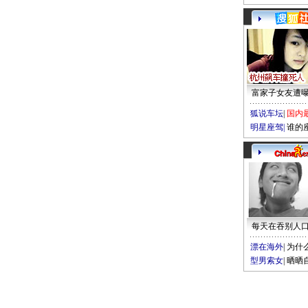
富家子女友遭
狐说车坛
|
国内
明星座驾
|
谁的
每天在吞别人
漂在海外
|
为什
型男索女
|
晒晒