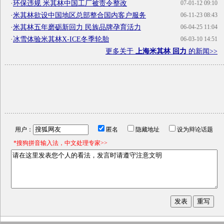
·
环保违规 米其林中国工厂被责令整改
07-01-12 09:10
·
米其林欲设中国地区总部整合国内客户服务
06-11-23 08:43
·
米其林五年磨砺新回力 民族品牌孕育活力
06-04-25 11:04
·
冰雪体验米其林X-ICE冬季轮胎
06-03-10 14:51
更多关于
上海米其林 回力
的新闻>>
用户：
匿名
隐藏地址
设为辩论话题
*搜狗拼音输入法，中文处理专家>>