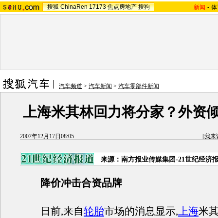
搜狐
ChinaRen
17173
焦点房地产
搜狗
新闻
-
体
汽车频道
>
汽车新闻
>
汽车零部件新闻
上海米其林回力将分家？外资
2007年12月17日08:05
[
我来
来源：南方报业传媒集团-21世纪经济
降价冲击合资品牌
日前,来自
轮胎
市场的消息显示,
上海
米