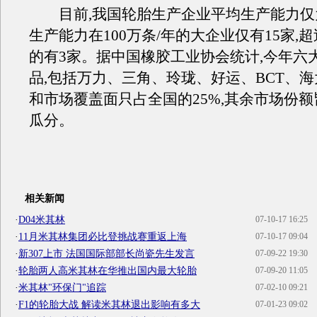
目前,我国轮胎生产企业平均生产能力仅为4
生产能力在100万条/年的大企业仅有15家,超过
的有3家。据中国橡胶工业协会统计,今年六
品,包括万力、三角、玲珑、好运、BCT、海
和市场覆盖面只占全国的25%,其余市场份
瓜分。
相关新闻
·
D04米其林
07-10-17 16:25
·
11月米其林集团必比登挑战赛重返上海
07-10-17 09:04
·
新307上市 法国国际部部长尚瓷先生发言
07-09-22 19:30
·
轮胎两人高米其林在华推出国内最大轮胎
07-09-20 11:05
·
米其林"环保门"追踪
07-02-10 09:21
·
F1的轮胎大战 解读米其林退出影响有多大
07-01-23 09:02