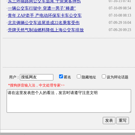
·
东三环辅路两公交车追尾 十余乘客摔伤
07-10-15 07:41
·
一辆公交车行驶中 突遭一男子"棒袭"
07-10-09 08:54
·
青年 ZAP牵手 产电动环保车卡车公交车
07-10-08 08:13
·
北京俩辆公交车追尾造成22名乘客受伤
07-09-29 16:04
·
壳牌天然气制油燃料降低上海公交车排放
07-09-20 09:23
用户：
匿名
隐藏地址
设为辩论话题
*搜狗拼音输入法，中文处理专家>>