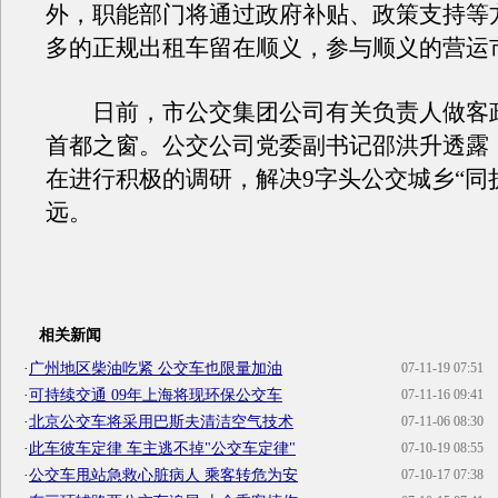
外，职能部门将通过政府补贴、政策支持等
多的正规出租车留在顺义，参与顺义的营运
日前，市公交集团公司有关负责人做客
首都之窗。公交公司党委副书记邵洪升透露
在进行积极的调研，解决9字头公交城乡“同
远。
相关新闻
·
广州地区柴油吃紧 公交车也限量加油
07-11-19 07:51
·
可持续交通 09年上海将现环保公交车
07-11-16 09:41
·
北京公交车将采用巴斯夫清洁空气技术
07-11-06 08:30
·
此车彼车定律 车主逃不掉"公交车定律"
07-10-19 08:55
·
公交车甩站急救心脏病人 乘客转危为安
07-10-17 07:38