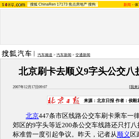
搜狐
ChinaRen
17173
焦点房地产
搜狗
新闻
-
体
汽车频道
>
汽车新闻
>
交通新闻
北京刷卡去顺义9字头公交八
2007年12月17日09:07
[
我来
来源：北京日报 作者：侯毅
北京
447条市区线路公交车刷卡乘车一
郊区的9字头等近200条公交车线路还只打
标准曾一度引起争议。昨天，记者从
顺义
区