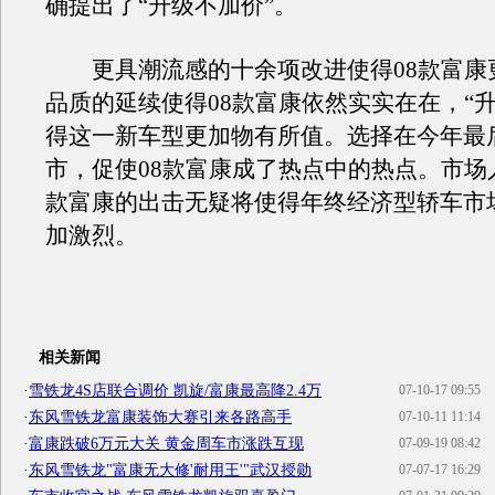
确提出了“升级不加价”。
更具潮流感的十余项改进使得08款富康
品质的延续使得08款富康依然实实在在，“升
得这一新车型更加物有所值。选择在今年最
市，促使08款富康成了热点中的热点。市场
款富康的出击无疑将使得年终经济型轿车市
加激烈。
相关新闻
·
雪铁龙4S店联合调价 凯旋/富康最高降2.4万
07-10-17 09:55
·
东风雪铁龙富康装饰大赛引来各路高手
07-10-11 11:14
·
富康跌破6万元大关 黄金周车市涨跌互现
07-09-19 08:42
·
东风雪铁龙"富康无大修'耐用王'"武汉授勋
07-07-17 16:29