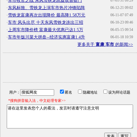
·
车市收官之战 东风雪铁龙凯旋双喜盈门
07-01-31 09:29
·
东风标致、雪铁龙上演车市热片冲锋陷阵
06-12-21 09:02
·
雪铁龙富康再次出现降价 最高降1.58万元
06-11-07 07:49
·
车市:风头出尽 十天东风雪铁龙连出三招
06-10-23 09:46
·
上周车市降价榜 富康最大优惠已达1.5万
06-05-15 09:54
·
车市年饭川菜大拼盘--经济实惠富康1.4升
06-01-18 10:59
更多关于
富康 车市
的新闻>>
用户：
匿名
隐藏地址
设为辩论话题
*搜狗拼音输入法，中文处理专家>>