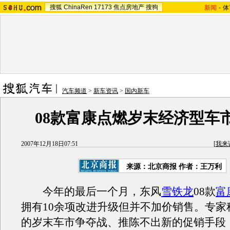
搜狐
ChinaRen
17173
焦点房地产
搜狗
新闻
-
体
汽车频道
>
新车资讯
>
国内新车
08款富康点燃岁末经济型车市
2007年12月18日07:51
[
我来
来源：北京商报 作者：王万利
今年的最后一个月，东风
雪铁龙
08款
富
拥有10余项改进升级但并不加价销售。专家
的岁末车市争夺战、推陈不出新的促销手段