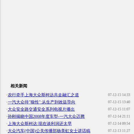
相关新闻
·
农行牵手上海大众斯柯达共走融汇之道
07-12-15 14:33
·
一汽大众待"狼性":从生产到效益导向
07-12-15 13:40
·
大众安全路交通安全系列电视片播出
07-12-15 11:07
·
孙刚揭晓中国2008年度车型-一汽大众迈腾
07-12-14 21:11
·
上海大众斯柯达:现在谈利润还太早
07-12-14 09:54
·
大众汽车(中国)公关传播部杨美虹女士讲话稿
07-12-13 11:27