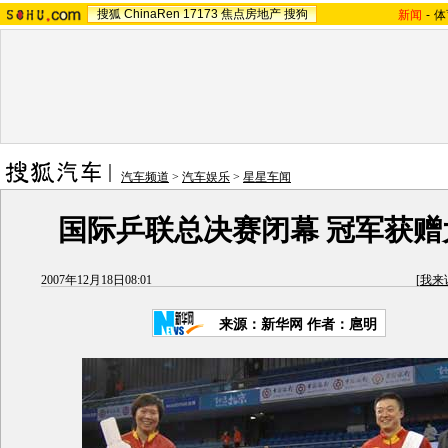
搜狐
ChinaRen
17173
焦点房地产
搜狗
新闻
-
体
汽车频道
>
汽车娱乐
>
星星车闻
国际乒联总决赛闭幕 冠军获赠
2007年12月18日08:01
[
我来
来源：新华网 作者：扈明