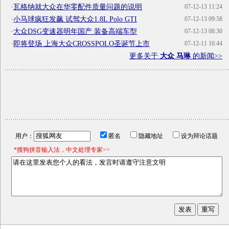
·
瓦格纳就大众在华零配件质量问题的说明
07-12-13 11:24
·
小马球疯狂发飙 试驾大众1.8L Polo GTI
07-12-13 09:58
·
大众DSG变速器明年国产 装备高端车型
07-12-13 08:30
·
即将登场 上海大众CROSSPOLO圣诞节上市
07-12-11 16:44
更多关于
大众 马琳
的新闻>>
用户：
匿名
隐藏地址
设为辩论话题
*搜狗拼音输入法，中文处理专家>>