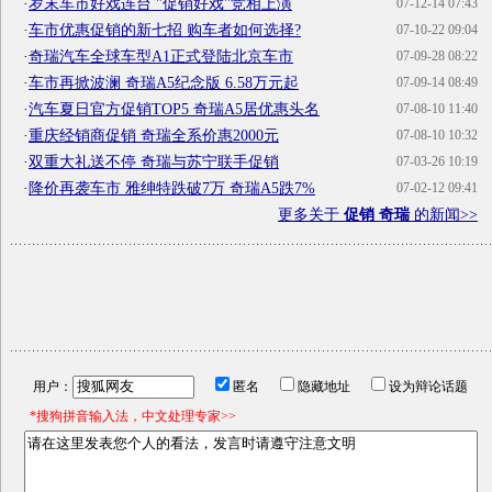
·
岁末车市好戏连台 "促销好戏"竞相上演
07-12-14 07:43
·
车市优惠促销的新七招 购车者如何选择?
07-10-22 09:04
·
奇瑞汽车全球车型A1正式登陆北京车市
07-09-28 08:22
·
车市再掀波澜 奇瑞A5纪念版 6.58万元起
07-09-14 08:49
·
汽车夏日官方促销TOP5 奇瑞A5居优惠头名
07-08-10 11:40
·
重庆经销商促销 奇瑞全系价惠2000元
07-08-10 10:32
·
双重大礼送不停 奇瑞与苏宁联手促销
07-03-26 10:19
·
降价再袭车市 雅绅特跌破7万 奇瑞A5跌7%
07-02-12 09:41
更多关于
促销 奇瑞
的新闻>>
用户：
匿名
隐藏地址
设为辩论话题
*搜狗拼音输入法，中文处理专家>>