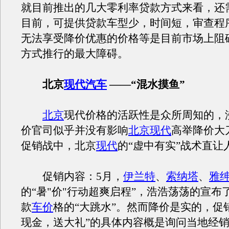
就目前推出的几大零利率贷款方式来看，还
目前，可提供贷款车型少，时间短，审查程
无法享受降价优惠的价格等是目前市场上阻
方式推行的最大障碍。
北京
现代汽车
——“混水摸鱼”
北京
现代价格的活跃性是众所周知的，
价官司似乎并没有影响
北京现代
高举降价大
促销战中，北京
现代
的“虚中有实”战术直让
促销内容：5月，
伊兰特
、
索纳塔
、
雅
的“暑"价"行动超爽启程”，浩浩荡荡的宣布
款
车价
格的“大跳水”。然而降价是实的，促
现金，送大礼”的具体内容概是询问当地经