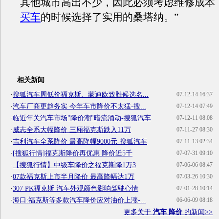
其他城市高出不少，因此必须考虑维修成本
买车
的时候选择了实用的桑塔纳。”
相关新闻
·
搜狐汽车周低价福克斯、蒙迪欧致胜候选名...
07-12-14 16:37
·
汽车厂商更趋务实 今年车市降价不太猛-搜...
07-12-14 07:49
·
临近年关汽车市场"降价潮"暗流涌动-搜狐汽车
07-12-11 08:08
·
威志全系大幅降价 三厢福克斯跌入11万
07-11-27 08:30
·
吉利汽车全系降价 最高降幅9000元-搜狐汽车
07-11-13 02:34
·
[搜狐行情]福克斯降价再优惠 降价近5千
07-07-31 09:10
·
【搜狐行情】中级车降价之福克斯降1万3
07-06-06 08:47
·
07款福克斯上市半月降价 最高降幅达1万
07-03-26 10:30
·
307 PK福克斯 汽车外观颜色影响驾驶心情
07-01-28 10:14
·
海口:福克斯等多款汽车降价应对油价上涨-...
06-06-09 08:18
更多关于
汽车 降价
的新闻>>