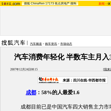
搜狐
ChinaRen
17173
焦点房地产
搜狗
新闻
-
体
汽车频道
>
购车资讯
>
市场动态
汽车消费年轻化 半数车主月入3
2007年12月24日08:15
[
我来
来源：四川在线-华西都市报
成都
：58%的人最爱1.6
成都目前已是中国汽车四大销售主力市