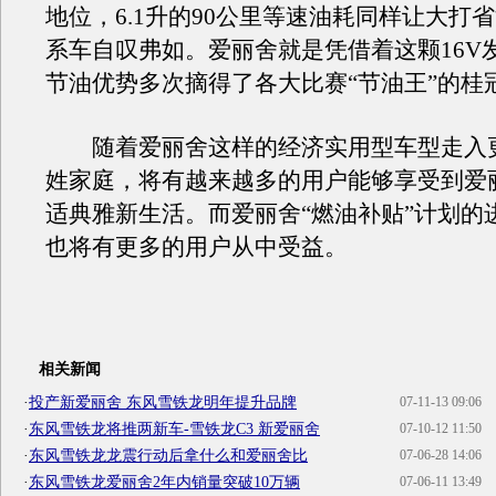
地位，6.1升的90公里等速油耗同样让大打
系车自叹弗如。爱丽舍就是凭借着这颗16V
节油优势多次摘得了各大比赛“节油王”的桂
随着爱丽舍这样的经济实用型车型走入
姓家庭，将有越来越多的用户能够享受到爱
适典雅新生活。而爱丽舍“燃油补贴”计划的
也将有更多的用户从中受益。
相关新闻
·
投产新爱丽舍 东风雪铁龙明年提升品牌
07-11-13 09:06
·
东风雪铁龙将推两新车-雪铁龙C3 新爱丽舍
07-10-12 11:50
·
东风雪铁龙龙震行动后拿什么和爱丽舍比
07-06-28 14:06
·
东风雪铁龙爱丽舍2年内销量突破10万辆
07-06-11 13:49