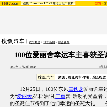
搜狐
ChinaRen
17173
焦点房地产
搜狗
新闻
-
体
汽车频道
>
汽车新闻
>
综合新闻
100位爱丽舍幸运车主喜获圣
2007年12月25日10:54
[
我来
来源：搜狐汽车 作者：综合报道
12月25日，100位东风
雪铁龙
爱丽舍幸
为“
爱丽舍
岁末‘油’礼
三重
喜”活动的受益者
的圣诞佳节得到了他们幸运的圣诞大礼——价