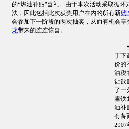
的“燃油补贴”喜礼。由于本次活动采取循环
法，因此包括此次获奖用户在内的所有新
购
会参加下一阶段的两次抽奖，从而有机会享
龙
带来的连连惊喜。
当
于下
价的
油税
让欲
了一
雪铁
油补
有备
200