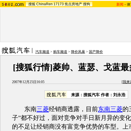
搜狐
ChinaRen
17173
焦点房地产
搜狗
新闻
-
体
汽车频道
>
购车频道
>
降价风暴
>
国产降价
[搜狐行情]菱帅、蓝瑟、戈蓝最
2007年12月25日16:05
[
我来
来源：搜狐汽车 作者：刘永浩
东南
三菱
经销商透露，目前
东南三菱
的
子”都不好过，面对竞争对手日新月异的变
的不足让经销商没有富竞争优势的车型。上