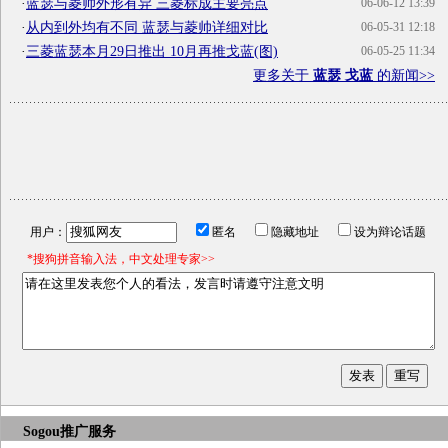
·
蓝瑟与菱帅外形有异 三菱标成主要亮点
06-06-12 13:39
·
从内到外均有不同 蓝瑟与菱帅详细对比
06-05-31 12:18
·
三菱蓝瑟本月29日推出 10月再推戈蓝(图)
06-05-25 11:34
更多关于
蓝瑟 戈蓝
的新闻>>
用户：
匿名
隐藏地址
设为辩论话题
*搜狗拼音输入法，中文处理专家>>
Sogou推广服务