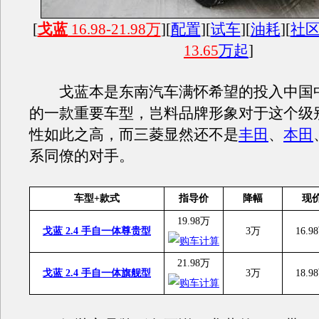
[
戈蓝
16.98-21.98万
][
配置
][
试车
][
油耗
][
社
13.65
万起
]
戈蓝本是东南汽车满怀希望的投入中国
的一款重要车型，岂料品牌形象对于这个级
性如此之高，而三菱显然还不是
丰田
、
本田
系同僚的对手。
车型+款式
指导价
降幅
现
19.98万
戈蓝 2.4 手自一体尊贵型
3万
16.9
21.98万
戈蓝 2.4 手自一体旗舰型
3万
18.9