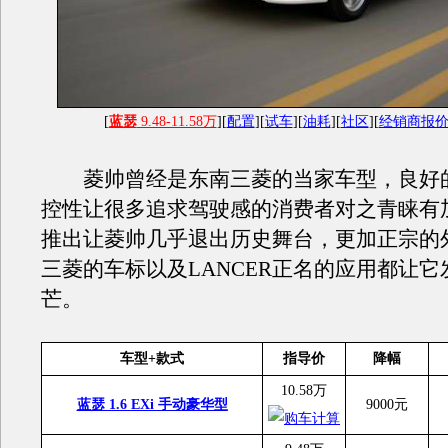
[
蓝瑟
9.48-11.58万
][
配置
][
试车
][
油耗
][
社区
][
经销商报
菱帅曾经是东南三菱的当家车型，良好
控性让很多追求驾驶感的消费者对之青睐有
推出让菱帅几乎退出历史舞台，更加正宗的
三菱的车标以及LANCER正名的应用都让
芒。
车型+款式
指导价
降幅
10.58万
蓝瑟 1.6 EXi 手动豪华型
9000元