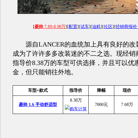
[
菱帅
7.89-8.98万
][
配置
][
试车
][
油耗
][
社区
][
经销商报
源自LANCER的血统加上具有良好的改
成为了许许多多改装迷的不二之选。现经销
指导价8.38万的车型可供选择，并且可以优惠
金，但只能销往外地。
车型+款式
指导价
降幅
现价
8.38万
菱帅 1.6 手动舒适型
7000元
7.68万