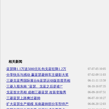
相关新闻
·
蓝瑟降1.1万送5000元礼包戈蓝狂降1.2万
07-07-05 10:05
·
分享快乐与感动 赢蓝瑟菱帅车主摄影大奖
07-02-09 11:03
·
三菱戈蓝秀国际展台&蓝瑟运动版首度亮相
06-11-11 13:59
·
三菱入股东南 "蓝瑟、戈蓝之后是谁?"
06-10-16 07:35
·
戈蓝首次亮相 成都三菱蓝瑟 改装变脸秀
06-09-18 07:51
·
三菱蓝瑟上路爽过菱帅
06-07-10 10:27
·
扩大蓝瑟生产规模 东南菱帅部分车型停产
06-06-20 12:03