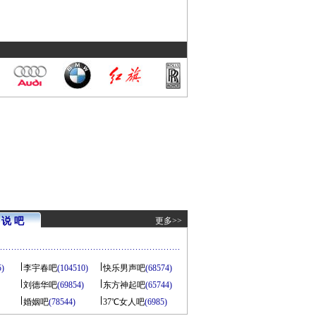
说 吧
更多>>
5)
李宇春吧
(104510)
快乐男声吧
(68574)
刘德华吧
(69854)
东方神起吧
(65744)
婚姻吧
(78544)
37℃女人吧
(6985)