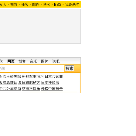
女人
-
视频
-
播客
-
邮件
-
博客
-
BBS
-
我说两句
闻
网页
博客
音乐
图片
说吧
长
邓玉娇失踪
朝鲜军事演习
日本兵赎罪
改温总讲话
夏日减肥秘方
日本瘦脸法
中共卧底结局
慈禧不快乐
侵略中国报告