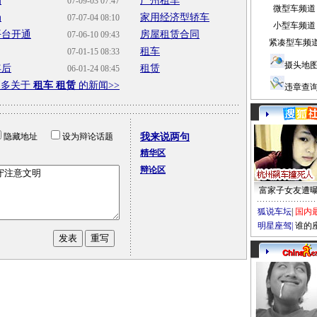
罚
广州租车
07-09-03 07:47
微型车频道
局
家用经济型轿车
07-07-04 08:10
小型车频道
平台开通
房屋租赁合同
07-06-10 09:43
紧凑型车频
租车
07-01-15 08:33
摄头地
年后
租赁
06-01-24 08:45
更多关于
租车 租赁
的新闻>>
违章查
隐藏地址
设为辩论话题
我来说两句
精华区
辩论区
富家子女友遭
狐说车坛
|
国内
明星座驾
|
谁的