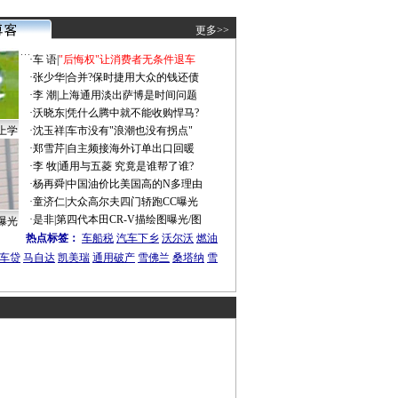
更多>>
·
车 语
|
"后悔权"让消费者无条件退车
·
张少华
|
合并?保时捷用大众的钱还债
·
李 潮
|
上海通用淡出萨博是时间问题
·
沃晓东
|
凭什么腾中就不能收购悍马?
上学
·
沈玉祥
|
车市没有"浪潮也没有拐点"
·
郑雪芹
|
自主频接海外订单出口回暖
·
李 牧
|
通用与五菱 究竟是谁帮了谁?
·
杨再舜
|
中国油价比美国高的N多理由
·
童济仁
|
大众高尔夫四门轿跑CC曝光
·
是非
|
第四代本田CR-V描绘图曝光/图
曝光
热点标签：
车船税
汽车下乡
沃尔沃
燃油
车贷
马自达
凯美瑞
通用破产
雪佛兰
桑塔纳
雪