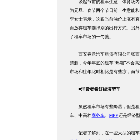
谈起节前的租车生意，体育场内一
为元旦、春节两个节日前，生意能和
李女士表示，这跟当前油价上涨有直
而放弃租车选择别的出行方式。另外
了租车市场的一勺羹。
西安春意汽车租赁有限公司张西平
猜测，今年年底的租车“热潮”不会高
市场和往年此时相比是有些凉，而节
■消费者看好经济型车
虽然租车市场有些降温，但是租车
车、中高档
商务车
、
MPV
还是经济
记者了解到，在一些大型的租车