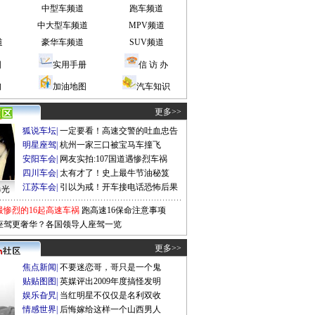
中型车频道
跑车频道
中大型车频道
MPV频道
道
豪华车频道
SUV频道
图
实用手册
信 访 办
询
加油地图
汽车知识
更多>>
狐说车坛
|
一定要看！高速交警的吐血忠告
明星座驾
|
杭州一家三口被宝马车撞飞
安阳车会
|
网友实拍:107国道遇惨烈车祸
四川车会
|
太有才了！史上最牛节油秘笈
江苏车会
|
引以为戒！开车接电话恐怖后果
曝光
最惨烈的16起高速车祸
跑高速16保命注意事项
座驾更奢华？各国领导人座驾一览
更多>>
焦点新闻
|
不要迷恋哥，哥只是一个鬼
贴贴图图
|
英媒评出2009年度搞怪发明
娱乐旮旯
|
当红明星不仅仅是名利双收
情感世界
|
后悔嫁给这样一个山西男人