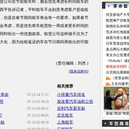
公司在节前租车时，都会优先考虑长时间租车的
茶 余 饭
西平告诉记者，平时租车不会刻意考虑客户是临租
·
何炅获地产大亨
，但是在春节期间租车将会有一些要求。如果春节
·
陈慧琳产后恢复
会考虑，而是优先将车租赁给一周或者更长时间的
·
殷桃街头休闲装
·
范冰冰红地毯
同时给出一些优惠政策。租赁公司这样做不仅为了
·
姚晨与老公素
大化，因为短租返还的车在节日期间再租出的可能
·
日军竟拿战俘
·
盘点网坛大腕
·
美女办公室遭
·
《Nobody》
(责任编辑：刘杰 )
·
搜狐娱乐招聘
[
我来说两句
]
·
台北电玩展靓丽Sh
·
《变形金刚
·
王岳伦爆李
相关推荐
行革命
小排量汽车排名
07-12-14 17:11
照
发改委汽车油耗公告
07-12-03 10:33
吉利汽车新车标
07-12-03 08:21
新版“西游”绝
万
北京租车
07-12-03 08:05
补贴
上海租车
07-12-02 08:18
车 型 频 道