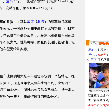
车、
宝马
等等。一般经济型轿车的租价200~400元/
，高档车的价格在1000~1200元/天。
车的租赁，尤其是
富康
和
桑塔纳
的租车预订率最
生表示，平时商务车和中高档车比较热租，但目前
，毕竟过节不是办公事，大多数人都是租车回家过
车不仅大气、性能可靠，而且跑长途比较省油，租
他车型更经济实惠。
·
听评书
|
郭德纲
·
听小说
|
鬼吹灯1
·
共享区
|
手机病
车比例的增大是今年租赁市场的一个新特点。往
位为主，但是今年个人租车比例出现了快速增长。
迟了购车计划，所以春节只能自己租车，携带家人
揭田壮壮徐帆
·
赵薇被爆已经怀
驾照的一些人，想借假日练习驾驶技术。
·
李宇春爆遭母逼
·
圣诞节明信片八