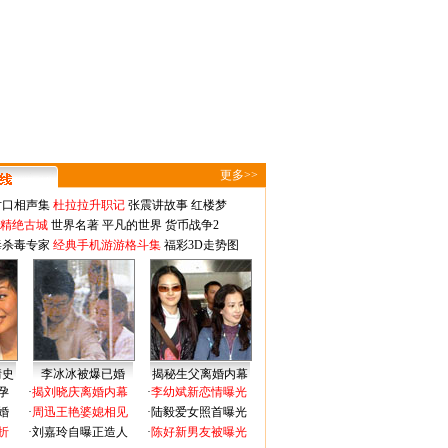
更多>>
对口相声集
杜拉拉升职记
张震讲故事
红楼梦
-精绝古城
世界名著
平凡的世界
货币战争2
毒杀毒专家
经典手机游游格斗集
福彩3D走势图
情史
李冰冰被爆已婚
揭秘生父离婚内幕
孕
·
揭刘晓庆离婚内幕
·
李幼斌新恋情曝光
婚
·
周迅王艳婆媳相见
·
陆毅爱女照首曝光
折
·
刘嘉玲自曝正造人
·
陈好新男友被曝光