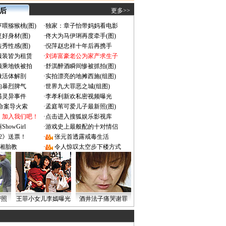
 后
更多>>
喂猕猴桃(图)
·
独家：章子怡带妈妈看电影
好身材(图)
·
佟大为马伊琍再度牵手(图)
秀性感(图)
·
倪萍赵忠祥十年后再携手
服装皆为租赁
·
刘涛富豪老公为家产求生子
颜乘地铁被拍
·
舒淇醉酒瞬间惨被抓拍(图)
做活体解剖
·
实拍漂亮的地摊西施(组图)
的暴烈脾气
·
世界九大罪恶之城(组图)
遇灵异事件
·
李孝利新欢私密视频曝光
成命案导火索
·
孟庭苇可爱儿子最新照(图)
：加入我们吧！
·
点击进入搜狐娱乐影视库
owGirl
·
游戏史上最般配的十对情侣
2》送票！
·
张元首透露戒毒生活
湘胎教
·
令人惊叹太空步下楼方式
密照
王菲小女儿李嫣曝光
酒井法子痛哭谢罪