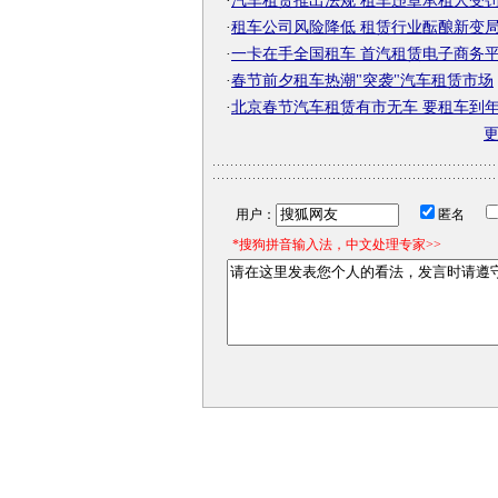
·
汽车租赁推出法规 租车违章承租人受
·
租车公司风险降低 租赁行业酝酿新变
·
一卡在手全国租车 首汽租赁电子商务
·
春节前夕租车热潮"突袭"汽车租赁市场
·
北京春节汽车租赁有市无车 要租车到
用户：
匿名
*搜狗拼音输入法，中文处理专家>>