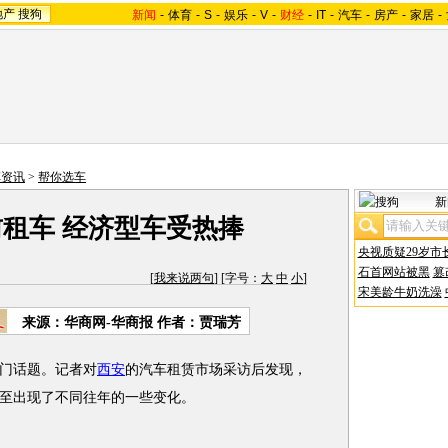
地产
搜狗
新闻
-
体育
-
S
-
娱乐
-
V
-
财经
-
IT
-
汽车
-
房产
-
家居
-
车资讯
>
帮你选车
新
前租车 经济型车受热捧
央视质疑29岁市
石首网站被黑
篡
[
我来说两句
] [字号：
大
中
小
]
宋美龄牛奶洗澡
来源：华商网-华商报 作者：贾瑞芳
门话题。记者对
西安
的汽车租赁市场采访后发现，
至出现了不同往年的一些变化。