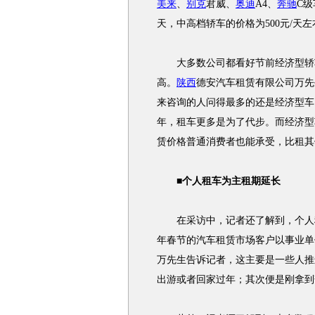
美来
、
别克
君威、
奥迪
A4、
奔驰
C级
天，中高档轿车的价格为500元/天左右
大多数公司都看好节前经济型轿
高。
陕西
德安汽车租赁有限公司万先
来咨询的人问得最多的还是经济型车
年，租车更多是为了代步。而经济型
赁价格普通消费者也能承受，比租其
■个人租车为主租期延长
在采访中，记者还了解到，个人租
年春节的汽车租赁市场客户以事业单
万先生告诉记者，这主要是一些人推
出游或者回家过年；其次便是刚拿到