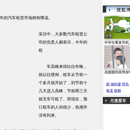
年的汽车租赁市场稍有降温。
采访中，大多数汽车租赁公
司的负责人都表示，今年的
中学生乘直升机
租
车高峰来得比往年晚，
高圆圆同居男友
按以往惯例，租车从节前一
个多月就开始了，到节前十
税
保时捷
悍马
铁龙
收购
几天进入高峰，节前两三天
就无车可租了。而现在，预
月度星车
订租车的人却很少，热潮并
没有到来。