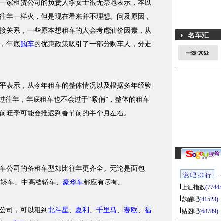
家租赁公司的负责人李女士很无奈地表示，本以
往年一样火，但是现在看来并不理想。问及原因，
接关系，一些原本想租车的人会考虑油价因素，从
名车汇
，年底
购车
的优惠政策吸引了一部分购车人，分走
表示，从今年租车的整体情况以及根据多年经验
过往年，年底租车也不会过于“紧俏”，整体的租车
前旺季可能会推迟到春节前的半个月左右。
公司的备租车型却比往年更齐全。无论是面包
说 吧 排 行
型轿车、中高档轿车、
豪华车
都应有尽有。
上证指数
(7744
苏醒吧
(41523)
公司，可以租到
北斗星
、
夏利
、
千里马
、
赛欧
、
福
贴图吧
(68789)