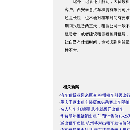
此外，记者还了解到，大多数租赁
客户。西安春意汽车租赁有限公司张
还是长租，也不会对租车时间有要求
期间只租赁两三天，租赁公司一般不
租赁者；或者建议租赁者包月租赁，
让自己有休假时间，也考虑到利益最
性不大。
相关新闻
·
汽车租赁业迎来巨变 神州租车引领出
·
重庆千辆出租车装摄像头乘客上车即拍
·
名人与车:张靓颖 从小就想开出租车
·
华普明年推锰铜出租车 预计售价15-25
·
减出租车负担 杭州将对出租车发油价