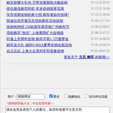
·
购车获赠大礼包 万帮克莱斯勒大幅促销
07-12-25 03:47
·
抓住最佳购车时机 年末促销谁更实惠
07-12-21 16:00
·
车市优惠促销的新七招 购车者如何选择?
07-10-22 09:04
·
凯迪拉克开展无息贷款购车活动促销
07-09-25 17:41
·
促销有绝招 150款新车将亮相广州购车节
07-08-23 08:07
·
贷款购车"免息" 上海通用扩大促销战
07-08-21 07:57
·
轩逸上市周年促销 购车可获1.5万圆梦金
07-07-19 08:42
·
购车送大礼 福特S-MAX夏季促销全面启动
07-06-28 08:16
·
自元旦起 上海大众系列车型迎春促销
07-01-18 07:42
更多关于
元旦 购车
的新闻>>
用户：
匿名
隐藏地址
设为辩论话题
*搜狗拼音输入法，中文处理专家>>