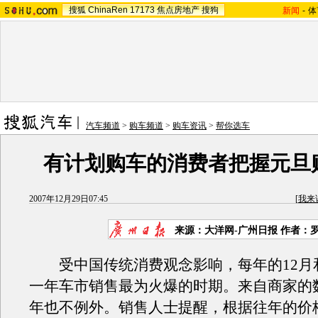
搜狐
ChinaRen
17173
焦点房地产
搜狗
新闻
-
体
汽车频道
>
购车频道
>
购车资讯
>
帮你选车
有计划购车的消费者把握元旦
2007年12月29日07:45
[
我来
来源：大洋网-广州日报 作者：
受中国传统消费观念影响，每年的12月
一年车市销售最为火爆的时期。来自商家的
年也不例外。销售人士提醒，根据往年的价