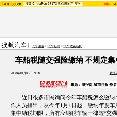
搜狐
ChinaRen
17173
焦点房地产
搜狗
新闻
-
体
汽车频道
>
汽车新闻
>
汽车政策新闻
车船税随交强险缴纳 不规定集
2008年01月03日09:38
[
我来
来源：津报网-城市快报 作
近日很多市民询问今年车船税怎么缴纳
作人员指出，从今年1月1日起，缴纳年度车
集中纳税期限，所有应纳税车辆一律随“交强