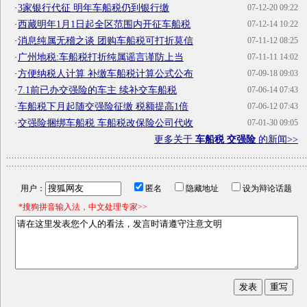
·
3家银行代征 明年车船税仍到银行缴
07-12-20 09:22
·
西藏明年1月1日起全区范围内开征车船税
07-12-14 10:22
·
消息纯属无稽之谈 团购车船税可打折莫信
07-11-12 08:25
·
广州地税:车船税打折纯属谣言谨防上当
07-11-11 14:02
·
方便纳税人计算 补缴车船税计算公式公布
07-09-18 09:03
·
7.1前已办交强险的车主 续补交车船税
07-06-14 07:43
·
车船税下月起随交强险征缴 税额提高1倍
07-06-12 07:43
·
交强险捆绑车船税 车船税改保险公司代收
07-01-30 09:05
更多关于
车船税 交强险
的新闻>>
用户：
匿名
隐藏地址
设为辩论话题
*搜狗拼音输入法，中文处理专家>>