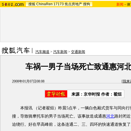
搜狐
ChinaRen
17173
焦点房地产
搜狗
新闻
-
体
汽车频道
>
汽车新闻
>
交通新闻
车祸一男子当场死亡致通惠河
2008年01月07日08:08
[
我来
来源：京华时报 作者：翟烜
本报讯 （记者翟烜）昨晨5点半，一辆白色厢式货车与同向行
撞，导致骑摩托车的男子当场死亡。该事故造成通惠
河北
路封闭近
迫绕行。好在早高峰前，这条连通二、三、四环的快速通道恢复了