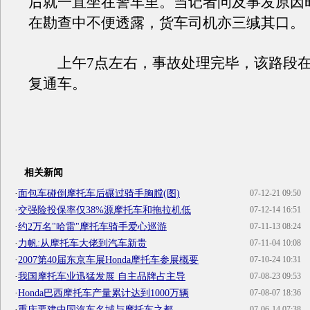
后就一直坐在警车里。当记者问及事发原因
在勘查中不便透露，货车司机亦三缄其口。
上午7点左右，事故处理完毕，该路段在
复通车。
相关新闻
·
面包车碰倒摩托车后碾过骑手胸膛(图)
07-12-21 09:50
·
交强险投保率仅38%源摩托车和拖拉机低
07-12-14 16:51
·
约2万名"哈雷"摩托车骑手爱心巡游
07-11-13 08:24
·
力帆:从摩托车大佬到汽车新贵
07-11-04 10:08
·
2007第40届东京车展Honda摩托车参展概要
07-10-24 10:31
·
我国摩托车业迅猛发展 自主品牌占主导
07-08-23 09:53
·
Honda巴西摩托车产量累计达到1000万辆
07-08-07 18:36
·
重庆要建中国汽车名城与摩托车之都
07-06-14 07:38