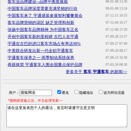
·
客车业品牌建设--品牌平衡发展观
08-01-08 13:30
·
中国客车品牌深度需要充满坚韧的行动
08-01-08 13:24
·
中国客车来了 宇通盛装参展智利饕餮展会
07-12-11 10:35
·
客车品牌营销的误区 缺乏管理和创新
07-12-06 16:17
·
张扬中国客车品牌精神 为中国客车正名
07-12-06 15:59
·
开创中国客车新的里程碑 古巴人在宇通
07-09-28 13:57
·
宇通在古巴的进口客车市场占有率达98%
07-09-27 07:49
·
中美联合研发出新一代全铝宇通客车
07-09-26 08:17
·
宇通客车保养之一:雨季制动系统保养
07-08-23 10:39
·
再获殊荣 宇通客车入围全国重点保护品牌
07-03-20 08:30
更多关于
客车 宇通客车
的新闻>>
用户：
匿名
隐藏地址
设为辩论话题
*搜狗拼音输入法，中文处理专家>>