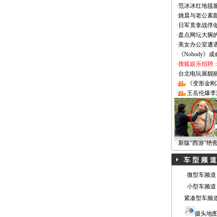
·
范冰冰红地毯
·
姚晨与老公素
·
日军竟拿战俘
·
盘点网坛大腕
·
美女办公室遭
·
《Nobody》
·
搜狐娱乐招聘
·
台北电玩展靓丽Sh
·
《变形金刚
·
王岳伦爆李
新版“西游”绝
车 型 频 道
微型车频道
小型车频道
紧凑型车频
摄头地