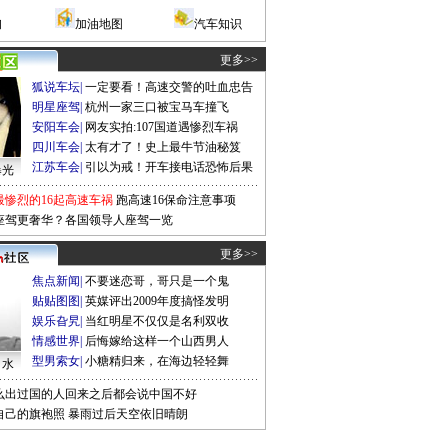
询
加油地图
汽车知识
更多>>
狐说车坛
|
一定要看！高速交警的吐血忠告
明星座驾
|
杭州一家三口被宝马车撞飞
安阳车会
|
网友实拍:107国道遇惨烈车祸
四川车会
|
太有才了！史上最牛节油秘笈
江苏车会
|
引以为戒！开车接电话恐怖后果
曝光
最惨烈的16起高速车祸
跑高速16保命注意事项
座驾更奢华？各国领导人座驾一览
更多>>
焦点新闻
|
不要迷恋哥，哥只是一个鬼
贴贴图图
|
英媒评出2009年度搞怪发明
娱乐旮旯
|
当红明星不仅仅是名利双收
情感世界
|
后悔嫁给这样一个山西男人
型男索女
|
小糖精归来，在海边轻轻舞
口水
么出过国的人回来之后都会说中国不好
自己的旗袍照
暴雨过后天空依旧晴朗