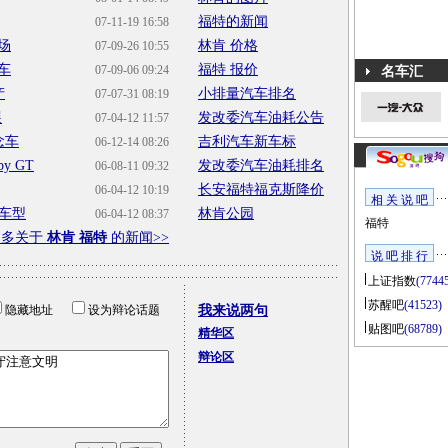
福特的新闻
07-11-19 16:58
场
林肯 价格
07-09-26 10:55
念车
福特 报价
07-09-06 09:24
名车汇
产
小排量汽车排名
07-07-31 08:19
展
发改委汽车油耗公告
07-04-12 11:57
念车
吉利汽车新车标
06-12-14 08:26
y GT
发改委汽车油耗排名
06-08-11 09:32
长安福特福克斯降价
06-04-12 10:19
相 关 说 吧
车型
林肯公园
06-04-12 08:37
福特
更多关于
林肯 福特
的新闻>>
说 吧 排 行
上证指数
(7744
苏醒吧
(41523)
隐藏地址
设为辩论话题
我来说两句
贴图吧
(68789)
精华区
辩论区