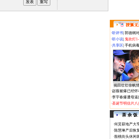
·
听评书
|
郭德纲
·
听小说
|
鬼吹灯1
·
共享区
|
手机病
揭田壮壮徐帆
·
赵薇被爆已经怀
·
李宇春爆遭母逼
·
圣诞节明信片八
茶 余 饭
·
何炅获地产大亨
·
陈慧琳产后恢复
·
殷桃街头休闲装