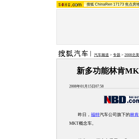
搜狐
ChinaRen
17173
焦点房
汽车频道
>
专题
>
2008北
新多功能林肯MK
2008年01月15日07:58
昨日，
福特
汽车公司旗下的
林肯
MKT概念车。