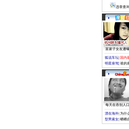
违章查
富家子女友遭
狐说车坛
|
国内
明星座驾
|
谁的
每天在吞别人
漂在海外
|
为什
型男索女
|
晒晒