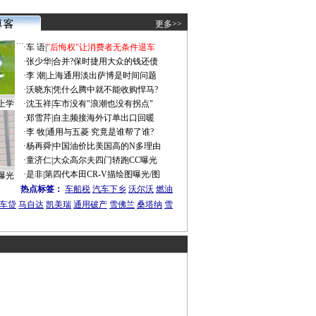
更多>>
·
车 语
|
"后悔权"让消费者无条件退车
·
张少华
|
合并?保时捷用大众的钱还债
·
李 潮
|
上海通用淡出萨博是时间问题
·
沃晓东
|
凭什么腾中就不能收购悍马?
上学
·
沈玉祥
|
车市没有"浪潮也没有拐点"
·
郑雪芹
|
自主频接海外订单出口回暖
·
李 牧
|
通用与五菱 究竟是谁帮了谁?
·
杨再舜
|
中国油价比美国高的N多理由
·
童济仁
|
大众高尔夫四门轿跑CC曝光
·
是非
|
第四代本田CR-V描绘图曝光/图
曝光
热点标签：
车船税
汽车下乡
沃尔沃
燃油
车贷
马自达
凯美瑞
通用破产
雪佛兰
桑塔纳
雪