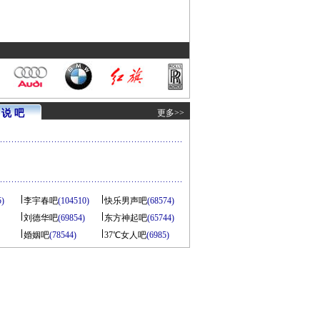
说 吧
更多>>
5)
李宇春吧
(104510)
快乐男声吧
(68574)
刘德华吧
(69854)
东方神起吧
(65744)
婚姻吧
(78544)
37℃女人吧
(6985)