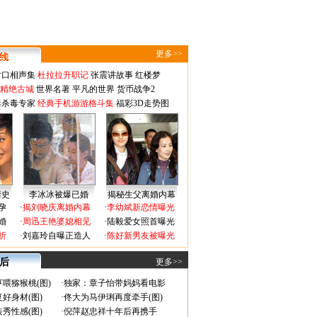
更多>>
对口相声集
杜拉拉升职记
张震讲故事
红楼梦
-精绝古城
世界名著
平凡的世界
货币战争2
毒杀毒专家
经典手机游游格斗集
福彩3D走势图
情史
李冰冰被爆已婚
揭秘生父离婚内幕
孕
·
揭刘晓庆离婚内幕
·
李幼斌新恋情曝光
婚
·
周迅王艳婆媳相见
·
陆毅爱女照首曝光
折
·
刘嘉玲自曝正造人
·
陈好新男友被曝光
 后
更多>>
喂猕猴桃(图)
·
独家：章子怡带妈妈看电影
好身材(图)
·
佟大为马伊琍再度牵手(图)
秀性感(图)
·
倪萍赵忠祥十年后再携手