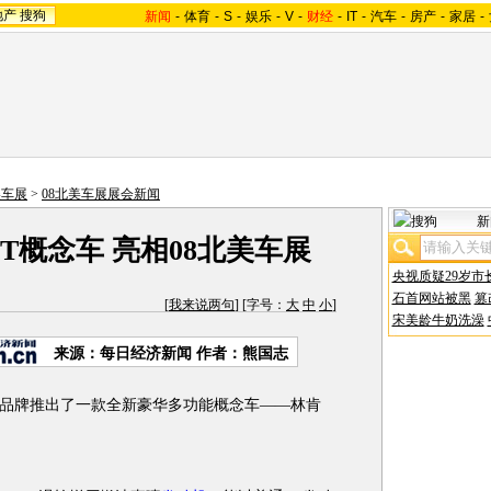
地产
搜狗
新闻
-
体育
-
S
-
娱乐
-
V
-
财经
-
IT
-
汽车
-
房产
-
家居
-
美车展
>
08北美车展展会新闻
新
T概念车 亮相08北美车展
央视质疑29岁市
石首网站被黑
篡
[
我来说两句
] [字号：
大
中
小
]
宋美龄牛奶洗澡
来源：每日经济新闻 作者：熊国志
品牌推出了一款全新豪华多功能概念车——林肯