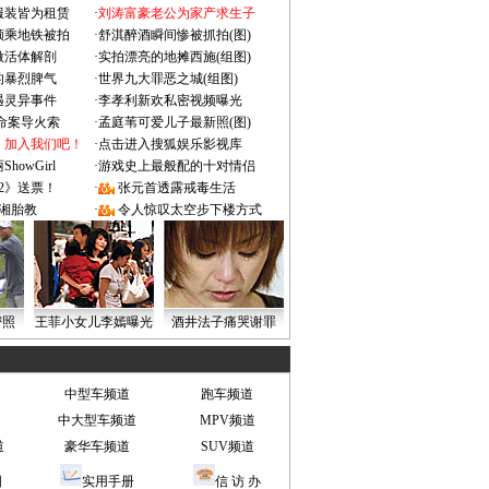
服装皆为租赁
·
刘涛富豪老公为家产求生子
颜乘地铁被拍
·
舒淇醉酒瞬间惨被抓拍(图)
做活体解剖
·
实拍漂亮的地摊西施(组图)
的暴烈脾气
·
世界九大罪恶之城(组图)
遇灵异事件
·
李孝利新欢私密视频曝光
成命案导火索
·
孟庭苇可爱儿子最新照(图)
：加入我们吧！
·
点击进入搜狐娱乐影视库
owGirl
·
游戏史上最般配的十对情侣
2》送票！
·
张元首透露戒毒生活
湘胎教
·
令人惊叹太空步下楼方式
密照
王菲小女儿李嫣曝光
酒井法子痛哭谢罪
中型车频道
跑车频道
中大型车频道
MPV频道
道
豪华车频道
SUV频道
图
实用手册
信 访 办