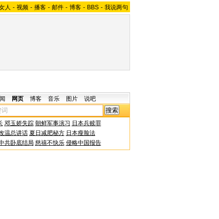
女人
-
视频
-
播客
-
邮件
-
博客
-
BBS
-
我说两句
闻
网页
博客
音乐
图片
说吧
长
邓玉娇失踪
朝鲜军事演习
日本兵赎罪
改温总讲话
夏日减肥秘方
日本瘦脸法
中共卧底结局
慈禧不快乐
侵略中国报告