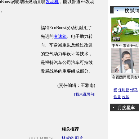
Boost涡轮增压燃油直喷
发动机
，能以普通V6发动
力。
福特EcoBoost发动机融汇了
先进的
变速箱
、电子助力转
向、车身减重以及经过改进
中学生乘直升机
的空气动力学设计等技术，
是福特汽车公司汽车可持续
发展战略的重要组成部分。
高圆圆同居男友
(责任编辑：王雅南)
税
保时捷
悍马
[
我来说两句
]
铁龙
收购
月度星车
相关推荐
林肯的图片
08-01-14 08:49