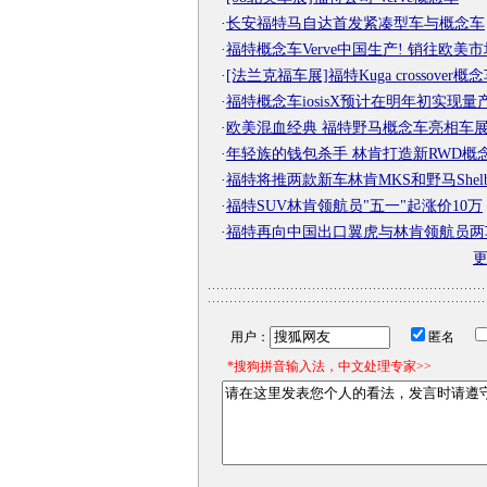
·
长安福特马自达首发紧凑型车与概念车
·
福特概念车Verve中国生产! 销往欧美市
·
[法兰克福车展]福特Kuga crossover概
·
福特概念车iosisX预计在明年初实现量
·
欧美混血经典 福特野马概念车亮相车
·
年轻族的钱包杀手 林肯打造新RWD概
·
福特将推两款新车林肯MKS和野马Shelb
·
福特SUV林肯领航员"五一"起涨价10万
·
福特再向中国出口翼虎与林肯领航员两
用户：
匿名
*搜狗拼音输入法，中文处理专家>>