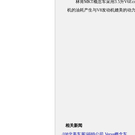
林肯MKT概念车采用3.5升V6Eco
机的油耗产生与V8发动机媲美的动
相关新闻
·
[08北美车展]福特公司 Verve概念车