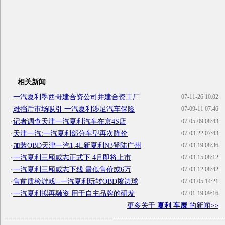
相关新闻
·
一汽夏利墨西哥建合资公司并建合资工厂
07-11-26 10:02
·
难挡后市场吸引 一汽夏利涉足汽车保险
07-09-11 07:46
·
记者调查天津一汽夏利汽车在京4S店
07-05-09 08:43
·
天津一汽:一汽夏利部分车型再次降价
07-03-22 07:43
·
加装OBD天津一汽1.4L新夏利N3登陆广州
07-03-19 08:36
·
一汽夏利三厢威志正式下 4月即将上市
07-03-15 08:12
·
一汽夏利三厢威志下线 最低售价或6万
07-03-12 08:42
·
售前质检游戏--一汽夏利玩转OBD擦边球
07-03-05 14:21
·
一汽夏利拟再融资 用于自主品牌的研发
07-01-19 09:16
更多关于
夏利 车展
的新闻>>