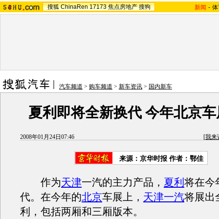
搜狐
ChinaRen
17173
焦点房地产
搜狗
新闻
-
体
汽车频道
>
购车频道
>
新车资讯
>
国内新车
夏利即将全新换代 今年北京车
2008年01月24日07:46
[
我来
来源：京华时报 作者：鄂佳
作为
天津
一汽的主力产品，
夏利
将在今
代。在今年的
北京
车展上，
天津一汽
将展出
利，包括两厢和三厢版本。