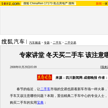
搜狐
ChinaRen
17173
焦点房地产
搜狗
新闻
-
体
汽车频道
>
专题
>
二手车
>
二手交易
专家讲堂 冬天买二手车 该注意
2008年01月29日05:09
[
我来
来源：四川新闻网-成都晚报 作者
春节的临近，让
二手车
市场的交易也跟着新车市场一样火暴，
手车又该注意哪些问题？本期，置信精典二手车中心的专业人士，
购买二手车的实用
宝典
：