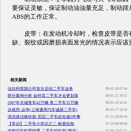
要保证灵敏，保证制动油油量充足，制动蹄
ABS的工作正常。
皮带：在发动机冷却时，检查皮带是否
缺、裂纹或因磨损表面发光的情况表示应该
相关新闻
·
法拉利英国公司首次启动二手车业务
08-01-28 07:44
·
部分案例分析 如何卖二手车才会更划算
08-01-21 10:51
·
2007年京城售车42万辆 售二手车35万辆
08-01-18 10:41
·
达彼思-达华(上海通用汽车诚新二手车)
08-01-17 18:34
·
清洗保洁换轮胎 买回二手车必先做5件事
07-11-28 09:10
·
【常识】二手车小常识之二:检查轮胎
07-10-09 09:04
·
选购旧车时要慎重 二手车的轮胎"密语"
07-09-25 07:51