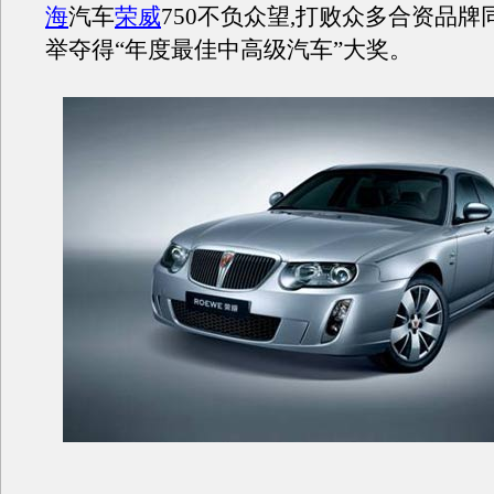
海
汽车
荣威
750不负众望,打败众多合资品
举夺得“年度最佳中高级汽车”大奖。