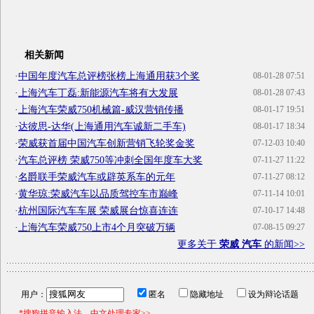
相关新闻
·
中国年度汽车总评榜张榜上海通用获3个奖
08-01-28 07:51
·
上海汽车丁磊:新能源汽车将有大发展
08-01-28 07:43
·
上海汽车荣威750机械篇-威汉营销传播
08-01-17 19:51
·
达彼思-达华(上海通用汽车诚新二手车)
08-01-17 18:34
·
荣威获首届中国汽车创新营销飞轮奖金奖
07-12-03 10:40
·
汽车总评榜 荣威750等冲刺全国年度车大奖
07-11-27 11:22
·
名爵联手荣威汽车或辟英系车的元年
07-11-27 08:12
·
黄华琼:荣威汽车以品质驾控车市巅峰
07-11-14 10:01
·
杭州国际汽车车展 荣威展台惊喜连连
07-10-17 14:48
·
上海汽车荣威750上市4个月突破万辆
07-08-15 09:27
更多关于
荣威 汽车
的新闻>>
用户：
匿名
隐藏地址
设为辩论话题
*搜狗拼音输入法，中文处理专家>>