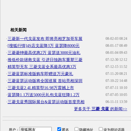
相关新闻
·
三菱新一代戈蓝发布 即将亮相芝加哥车展
08-02-03 08:24
·
[搜狐行情]4S店戈蓝降3万 蓝瑟降8000元
08-01-17 08:49
·
三菱菱绅最高优惠2万 蓝瑟送3000元油礼
08-01-04 09:43
·
推低价款拯救戈蓝 引进日蚀跑车重塑三菱
07-12-30 12:12
·
精英型无车 三菱戈蓝全系最高优惠3万
07-12-15 11:52
·
三菱蓝瑟标准版购车即赠送万元豪礼
07-11-20 08:21
·
三菱蓝瑟运动版将全国巡展 首站亮相深圳
07-10-22 14:48
·
三菱戈蓝2.4L精英型16.98万震撼上市
07-07-11 10:10
·
蓝瑟降1.1万送5000元礼包戈蓝狂降1.2万
07-07-05 10:05
·
三菱戈蓝秀国际展台&蓝瑟运动版首度亮相
06-11-11 13:59
更多关于
三菱 戈蓝
的新闻>>
用户：
匿名
隐藏地址
设为辩论话题