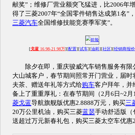
献奖”；维修厂营业额突飞猛进，比2006年增
得了三菱2007年“全国零件销售达成第1名”
三菱汽车
全国维修技能竞赛季军奖”。
[
戈蓝
16.98-21.98万
][
配置
][
试车
][
油耗
][
社区
][
经销商报
除夕在即，重庆骏威汽车销售服务有限
大山城客户，春节期间照常开门营业，届时
夫茶、赠送年礼等方式给
购车
客户拜年，并
备上了重重厚礼：在春节期间（2月6日~2月
菱戈蓝
导航旗舰版优惠2.8888万元，购买
三
20万公里机油，购买三菱
蓝瑟
手动舒适版（
送超过万元新春礼包，购买三菱太空车优惠