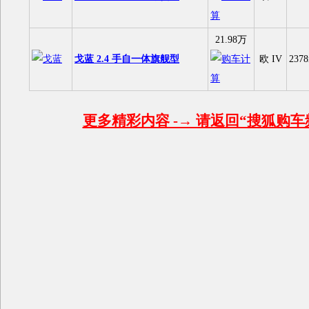
21.98万
戈蓝 2.4 手自一体旗舰型
欧 IV
2378
更多精彩内容 -→ 请返回“搜狐购车