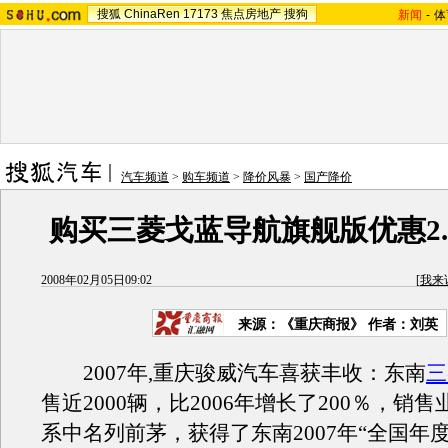
搜狐
ChinaRen
17173
焦点房地产
搜狗
新闻
-
体
汽车频道
>
购车频道
>
降价风暴
>
国产降价
购买三菱戈蓝导航旗舰版优惠2.8
2008年02月05日09:02
[
我来
来源：《重庆商报》 作者：刘英
2007年,重庆骏威汽车喜获丰收：东南
三
售近2000辆，比2006年增长了200％，销售
系中名列前茅，获得了东南2007年“全国年