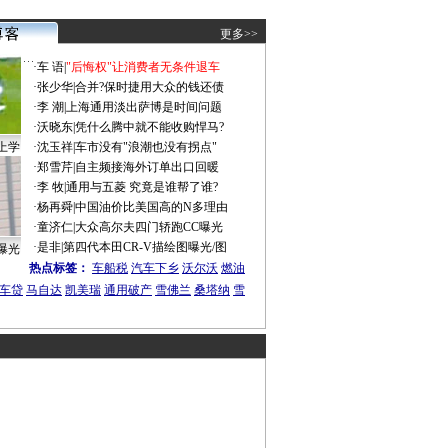
更多>>
·
车 语
|
"后悔权"让消费者无条件退车
·
张少华
|
合并?保时捷用大众的钱还债
·
李 潮
|
上海通用淡出萨博是时间问题
·
沃晓东
|
凭什么腾中就不能收购悍马?
上学
·
沈玉祥
|
车市没有"浪潮也没有拐点"
·
郑雪芹
|
自主频接海外订单出口回暖
·
李 牧
|
通用与五菱 究竟是谁帮了谁?
·
杨再舜
|
中国油价比美国高的N多理由
·
童济仁
|
大众高尔夫四门轿跑CC曝光
·
是非
|
第四代本田CR-V描绘图曝光/图
曝光
热点标签：
车船税
汽车下乡
沃尔沃
燃油
车贷
马自达
凯美瑞
通用破产
雪佛兰
桑塔纳
雪