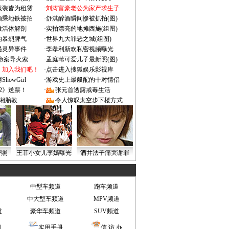
服装皆为租赁
·
刘涛富豪老公为家产求生子
颜乘地铁被拍
·
舒淇醉酒瞬间惨被抓拍(图)
做活体解剖
·
实拍漂亮的地摊西施(组图)
的暴烈脾气
·
世界九大罪恶之城(组图)
遇灵异事件
·
李孝利新欢私密视频曝光
成命案导火索
·
孟庭苇可爱儿子最新照(图)
：加入我们吧！
·
点击进入搜狐娱乐影视库
owGirl
·
游戏史上最般配的十对情侣
2》送票！
·
张元首透露戒毒生活
湘胎教
·
令人惊叹太空步下楼方式
密照
王菲小女儿李嫣曝光
酒井法子痛哭谢罪
中型车频道
跑车频道
中大型车频道
MPV频道
道
豪华车频道
SUV频道
图
实用手册
信 访 办