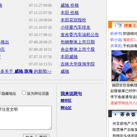
场
威驰 价格
07-11-27 09:06
丰田 价格
07-11-22 07:50
丰田花冠报价
07-11-20 09:04
小排量汽车排名
07-11-19 07:26
·
听评书
|
郭德纲
发改委汽车油耗公告
07-10-17 08:12
·
听小说
|
鬼吹灯1
将推出
包钢整体上市日期
07-09-28 09:25
·
共享区
|
手机病
0元
央企整体上市个股
07-09-26 10:12
产
丰田威驰
07-07-31 07:50
吉林大学珠海学院
07-07-10 15:53
更多关于
威驰 珠海
的新闻>>
威驰
揭田壮壮徐帆
·
赵薇被爆已经怀
隐藏地址
设为辩论话题
我来说两句
·
李宇春爆遭母逼
精华区
·
圣诞节明信片八
辩论区
茶 余 饭
·
何炅获地产大亨
·
陈慧琳产后恢复
·
殷桃街头休闲装