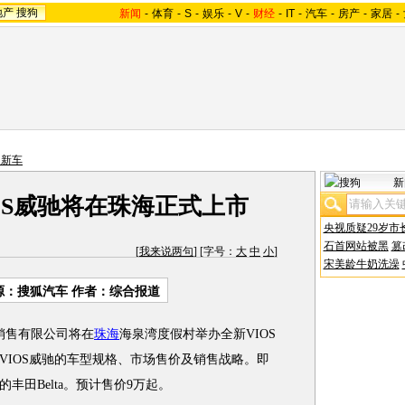
地产
搜狗
新闻
-
体育
-
S
-
娱乐
-
V
-
财经
-
IT
-
汽车
-
房产
-
家居
-
内新车
新
IOS威驰将在珠海正式上市
央视质疑29岁市
石首网站被黑
篡
[
我来说两句
] [字号：
大
中
小
]
宋美龄牛奶洗澡
源：搜狐汽车 作者：综合报道
销售有限公司将在
珠海
海泉湾度假村举办全新VIOS
VIOS威驰的车型规格、市场售价及销售战略。即
丰田Belta。预计售价9万起。