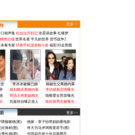
更多>>
对口相声集
杜拉拉升职记
张震讲故事
红楼梦
-精绝古城
世界名著
平凡的世界
货币战争2
毒杀毒专家
经典手机游游格斗集
福彩3D走势图
情史
李冰冰被爆已婚
揭秘生父离婚内幕
孕
·
揭刘晓庆离婚内幕
·
李幼斌新恋情曝光
婚
·
周迅王艳婆媳相见
·
陆毅爱女照首曝光
折
·
刘嘉玲自曝正造人
·
陈好新男友被曝光
 后
更多>>
喂猕猴桃(图)
·
独家：章子怡带妈妈看电影
好身材(图)
·
佟大为马伊琍再度牵手(图)
秀性感(图)
·
倪萍赵忠祥十年后再携手