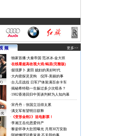
视 频
更多>>
·
独家首播:大秦帝国
范冰冰-金大班
·
在线看超高收视大戏:
蜗居(完整版)
·
倔强萝卜
麦田
媳妇的美好时代
·
大内密探灵灵狗
倪萍-美丽的事
声》
·
台儿庄战役 日军尸体装满百余卡车
·
揭秘希特勒一生躲过多少次暗杀？
·
1982香港回归中英谈判鲜为人知内幕
·
宋丹丹：张国立活得太累
·
满文军有望明日获释
曝光
·
《变形金刚2》送电影票！
·
李湘王岳伦恩爱待产
·
黎姿怀孕大肚照曝光 月用30万安胎
·
阿娇懒理冠希返港:不关我的事