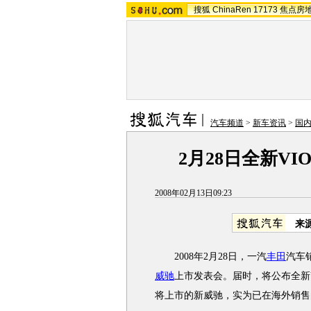
搜狐
ChinaRen
17173
焦点房
汽车频道
>
新车资讯
>
国
2月28日全新V
2008年02月13日09:23
来
2008年2月28日，一汽
丰田
汽车
威驰
上市发表会。届时，将公布全新
将上市的新威驰，实为已在海外销售的