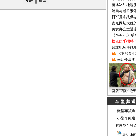
·
范冰冰红地毯
·
姚晨与老公素
·
日军竟拿战俘
·
盘点网坛大腕
·
美女办公室遭
·
《Nobody》
·
搜狐娱乐招聘
·
台北电玩展靓丽Sh
·
《变形金刚
·
王岳伦爆李
新版“西游”绝
车 型 频 道
微型车频道
小型车频道
紧凑型车频
摄头地