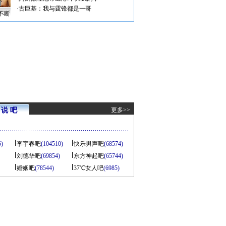
·
古巨基：我与霆锋都是一哥
不断
说 吧
更多>>
5)
李宇春吧
(104510)
快乐男声吧
(68574)
刘德华吧
(69854)
东方神起吧
(65744)
婚姻吧
(78544)
37℃女人吧
(6985)