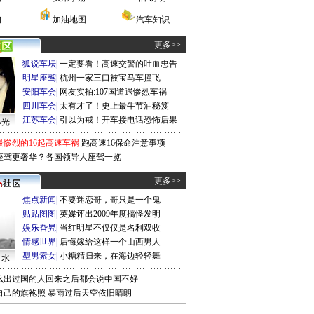
询
加油地图
汽车知识
更多>>
狐说车坛
|
一定要看！高速交警的吐血忠告
明星座驾
|
杭州一家三口被宝马车撞飞
安阳车会
|
网友实拍:107国道遇惨烈车祸
四川车会
|
太有才了！史上最牛节油秘笈
江苏车会
|
引以为戒！开车接电话恐怖后果
曝光
最惨烈的16起高速车祸
跑高速16保命注意事项
座驾更奢华？各国领导人座驾一览
更多>>
焦点新闻
|
不要迷恋哥，哥只是一个鬼
贴贴图图
|
英媒评出2009年度搞怪发明
娱乐旮旯
|
当红明星不仅仅是名利双收
情感世界
|
后悔嫁给这样一个山西男人
型男索女
|
小糖精归来，在海边轻轻舞
口水
么出过国的人回来之后都会说中国不好
自己的旗袍照
暴雨过后天空依旧晴朗