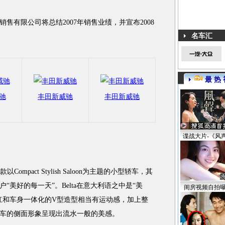
销售有限公司将总结2007年销售业绩，并宣布2008
名车汇
最 热 
驰
丰田新威驰
丰田新威驰
谍战大片-《风
mpact Stylish Saloon为主题的小型轿车，其
美好的每一天”。Belta在意大利语之中是“美
闺房视频自拍
杠和车身一体化的V型造型相当有运动感，加上整
车的侧面形象呈现出流水一般的美感。