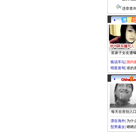
违章查
富家子女友遭
狐说车坛
|
国内
明星座驾
|
谁的
每天在吞别人
漂在海外
|
为什
型男索女
|
晒晒