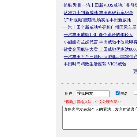
·
简酷风潮 一汽丰田新VIOS威驰广州登
·
从雅力士到新威驰 丰田再破新车纪录
·
[广州视频]搜狐现场实拍丰田新威驰
·
一汽丰田全新威驰将亮相广州国际车展
·
一汽丰田威驰1.3L:像个跑步的年轻人
·
小甜甜布兰妮代言 丰田威驰小改款即
·
欲黄金周疯狂大卖 丰田威驰优惠达800
·
一汽丰田将产三厢Belta 威驰明年将停
·
丰田时尚精致生活座驾:VIOS威驰
用户：
匿名
*搜狗拼音输入法，中文处理专家>>