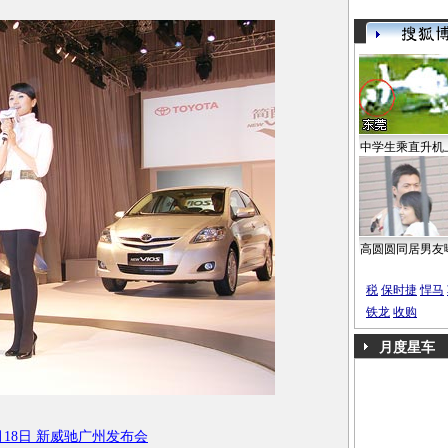
中学生乘直升机
高圆圆同居男友
税
保时捷
悍马
铁龙
收购
月度星车
1月18日 新威驰广州发布会