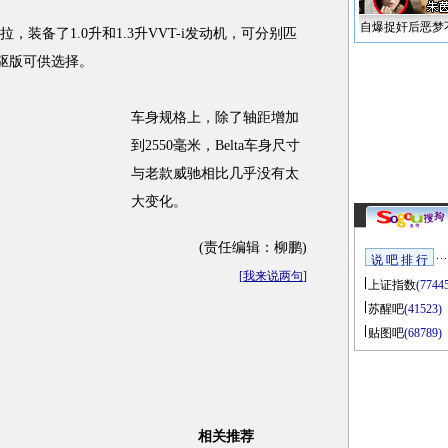
自爆捉奸后恶梦
，装备了1.0升和1.3升VVT-i发动机，可分别匹
四驱版可供选择。
车身规格上，除了轴距增加
到2550毫米，Belta车身尺寸
与老款威驰相比几乎没有太
大变化。
(责任编辑：柳鹏)
说 吧 排 行
[
我来说两句
]
上证指数
(7744
苏醒吧
(41523)
贴图吧
(68789)
相关推荐