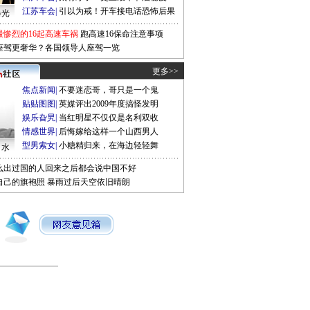
江苏车会
|
引以为戒！开车接电话恐怖后果
曝光
最惨烈的16起高速车祸
跑高速16保命注意事项
座驾更奢华？各国领导人座驾一览
更多>>
焦点新闻
|
不要迷恋哥，哥只是一个鬼
贴贴图图
|
英媒评出2009年度搞怪发明
娱乐旮旯
|
当红明星不仅仅是名利双收
情感世界
|
后悔嫁给这样一个山西男人
型男索女
|
小糖精归来，在海边轻轻舞
口水
么出过国的人回来之后都会说中国不好
自己的旗袍照
暴雨过后天空依旧晴朗