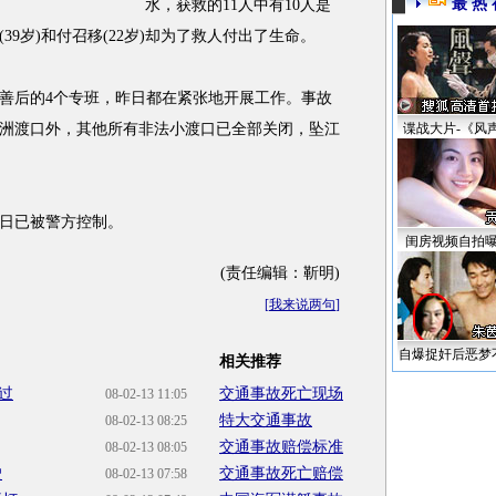
最 热 
水，获救的11人中有10人是
9岁)和付召移(22岁)却为了救人付出了生命。
善后的4个专班，昨日都在紧张地开展工作。事故
洲渡口外，其他所有非法小渡口已全部关闭，坠江
谍战大片-《风
日已被警方控制。
闺房视频自拍
(责任编辑：靳明)
[
我来说两句
]
自爆捉奸后恶梦
相关推荐
过
交通事故死亡现场
08-02-13 11:05
特大交通事故
08-02-13 08:25
交通事故赔偿标准
08-02-13 08:05
驶
交通事故死亡赔偿
08-02-13 07:58