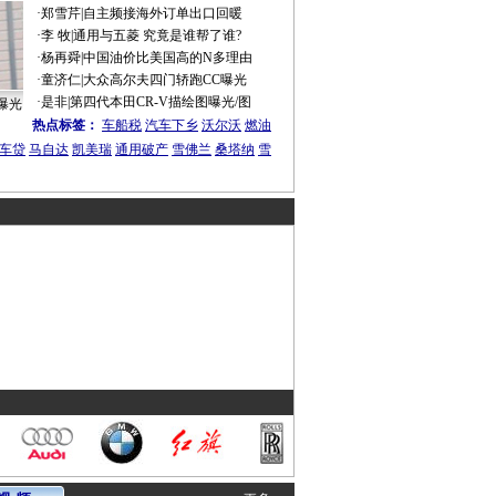
·
郑雪芹
|
自主频接海外订单出口回暖
·
李 牧
|
通用与五菱 究竟是谁帮了谁?
·
杨再舜
|
中国油价比美国高的N多理由
·
童济仁
|
大众高尔夫四门轿跑CC曝光
·
是非
|
第四代本田CR-V描绘图曝光/图
曝光
热点标签：
车船税
汽车下乡
沃尔沃
燃油
车贷
马自达
凯美瑞
通用破产
雪佛兰
桑塔纳
雪