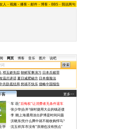
女人
-
视频
-
播客
-
邮件
-
博客
-
BBS
-
我说两句
闻
网页
博客
音乐
图片
说吧
长
邓玉娇失踪
朝鲜军事演习
日本兵赎罪
改温总讲话
夏日减肥秘方
日本瘦脸法
中共卧底结局
慈禧不快乐
侵略中国报告
更多>>
·
车 语
|
"后悔权"让消费者无条件退车
·
张少华
|
合并?保时捷用大众的钱还债
·
李 潮
|
上海通用淡出萨博是时间问题
·
沃晓东
|
凭什么腾中就不能收购悍马?
上学
·
沈玉祥
|
车市没有"浪潮也没有拐点"