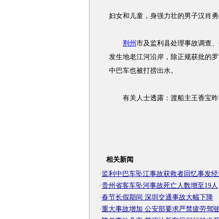
妇女和儿童，身强力壮的男子汉肖勇(3
荆州
市及监利县处理事故调查、
发生地老江河沿岸，除正规获批的罗
中巴车也被打捞出水。
有关人士透露：渡船主王香宝昨
相关新闻
·
监利中巴车坠江事故获救者回忆事发经
·
贵州省客车坠河事故死亡人数增至19人
·
春节长假期间 深圳交通事故大幅下降
·
重大事故增加 公安部要求严禁疲劳驾