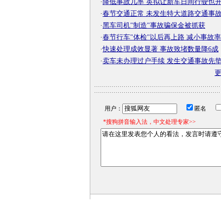
·
降低事故几率 英拟让新车日间行驶也
·
春节交通正常 未发生特大道路交通事
·
黑车司机"制造"事故骗保金被抓获
·
春节行车"体检"以后再上路 减小事故率
·
快速处理成效显著 事故致堵数量降6成
·
卖车未办理过户手续 发生交通事故先
用户：
匿名
*搜狗拼音输入法，中文处理专家>>