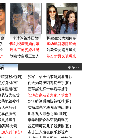
情史
李冰冰被爆已婚
揭秘生父离婚内幕
孕
·
揭刘晓庆离婚内幕
·
李幼斌新恋情曝光
婚
·
周迅王艳婆媳相见
·
陆毅爱女照首曝光
折
·
刘嘉玲自曝正造人
·
陈好新男友被曝光
 后
更多>>
喂猕猴桃(图)
·
独家：章子怡带妈妈看电影
好身材(图)
·
佟大为马伊琍再度牵手(图)
秀性感(图)
·
倪萍赵忠祥十年后再携手
服装皆为租赁
·
刘涛富豪老公为家产求生子
颜乘地铁被拍
·
舒淇醉酒瞬间惨被抓拍(图)
做活体解剖
·
实拍漂亮的地摊西施(组图)
的暴烈脾气
·
世界九大罪恶之城(组图)
遇灵异事件
·
李孝利新欢私密视频曝光
成命案导火索
·
孟庭苇可爱儿子最新照(图)
：加入我们吧！
·
点击进入搜狐娱乐影视库