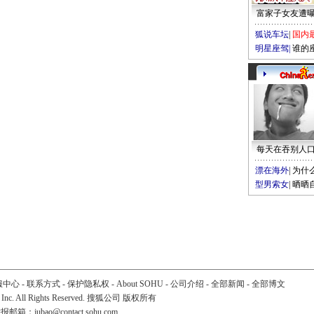
富家子女友遭
狐说车坛
|
国内
明星座驾
|
谁的
每天在吞别人
漂在海外
|
为什
型男索女
|
晒晒
服中心
-
联系方式
-
保护隐私权
-
About SOHU
-
公司介绍
-
全部新闻
-
全部博文
 Inc. All Rights Reserved. 搜狐公司
版权所有
举报邮箱：
jubao@contact.sohu.com