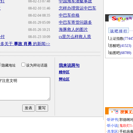
开灯
中国海军潜艇事故
08-02-13 07:48
故
怎样办理营运中巴车
08-02-10 11:46
中巴车价格
08-02-04 08:35
中巴车寄货问题多
08-01-29 05:09
海豚救人的图片
08-01-26 10:21
说 吧 排 行
垫付
cs里怎么样救人质
08-01-23 10:09
上证指数
(7744
更多关于
事故 肖勇
的新闻>>
苏醒吧
(41523)
贴图吧
(68789)
隐藏地址
设为辩论话题
我来说两句
精华区
辩论区
·
听评书
|
郭德纲
·
听小说
|
鬼吹灯1
·
共享区
|
手机病