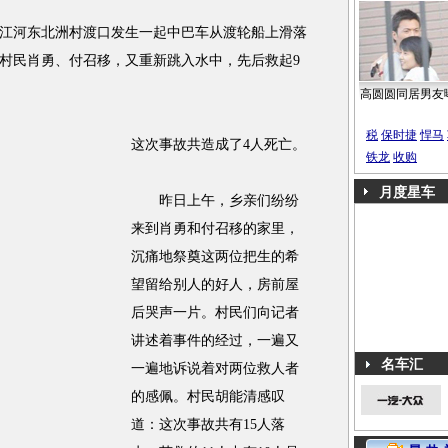
江河东北洲村渡口发生一起中巴车从渡轮船上滑落
村民肖勇、付召移，又重新跳入水中，先后救起9
高圆圆同居男友
税
保时捷
悍马
这次事故共造成了4人死亡。
铁龙
收购
月度星车
昨日上午，乡亲们纷纷
来到肖勇和付召移的家里，
沉痛地祭奠这两位把生的希
望留给别人的好人，房前屋
后哭声一片。村民们向记者
讲述着事件的经过，一遍又
名车汇
一遍地诉说着对两位救人者
的感佩。村民胡能清感叹
道：这次事故共有15人落