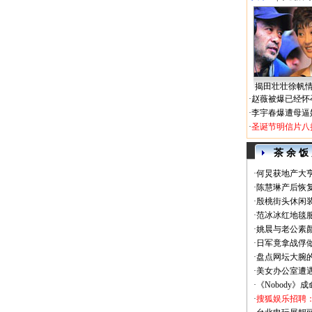
揭田壮壮徐帆
·
赵薇被爆已经怀
·
李宇春爆遭母逼
·
圣诞节明信片八
茶 余 饭
·
何炅获地产大亨
·
陈慧琳产后恢复
·
殷桃街头休闲装
·
范冰冰红地毯
·
姚晨与老公素
·
日军竟拿战俘
·
盘点网坛大腕
·
美女办公室遭
·
《Nobody》
·
搜狐娱乐招聘