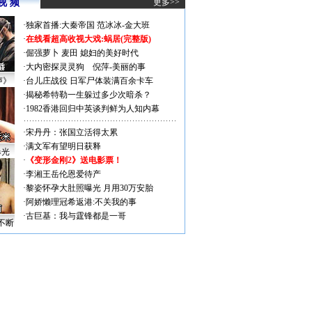
视 频
更多>>
·
独家首播:大秦帝国
范冰冰-金大班
·
在线看超高收视大戏:
蜗居(完整版)
·
倔强萝卜
麦田
媳妇的美好时代
·
大内密探灵灵狗
倪萍-美丽的事
声》
·
台儿庄战役 日军尸体装满百余卡车
·
揭秘希特勒一生躲过多少次暗杀？
·
1982香港回归中英谈判鲜为人知内幕
·
宋丹丹：张国立活得太累
·
满文军有望明日获释
曝光
·
《变形金刚2》送电影票！
·
李湘王岳伦恩爱待产
·
黎姿怀孕大肚照曝光 月用30万安胎
·
阿娇懒理冠希返港:不关我的事
·
古巨基：我与霆锋都是一哥
不断