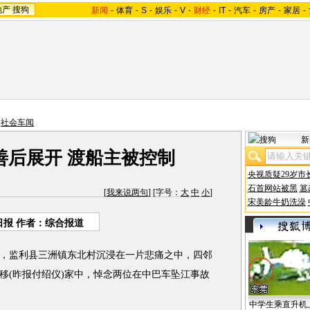
地产
搜狗
新闻
-
体育
-
S
-
娱乐
-
V
-
财经
-
IT
-
汽车
-
房产
-
家居
-
>
社会车闻
新
善后展开 渡船主被控制
央视质疑29岁市
石首网站被黑
篡
[
我来说两句
] [字号：
大
中
小
]
宋美龄牛奶洗澡
日报 作者：综合报道
，监利县三洲镇东北村沉浸在一片悲痛之中，四邻
移(昨报付绍仪)家中，悼念两位在中巴车坠江事故
中学生乘直升机