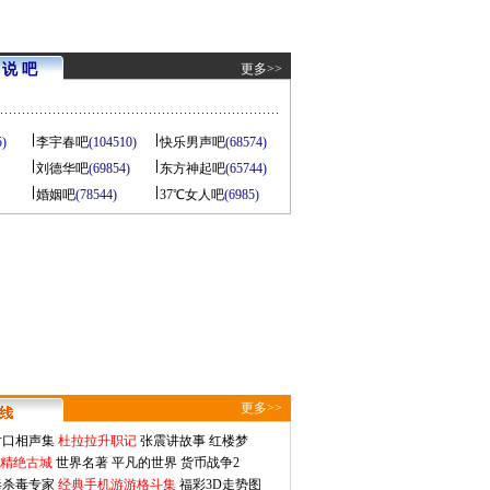
说 吧
更多>>
5)
李宇春吧
(104510)
快乐男声吧
(68574)
刘德华吧
(69854)
东方神起吧
(65744)
婚姻吧
(78544)
37℃女人吧
(6985)
更多>>
对口相声集
杜拉拉升职记
张震讲故事
红楼梦
-精绝古城
世界名著
平凡的世界
货币战争2
毒杀毒专家
经典手机游游格斗集
福彩3D走势图