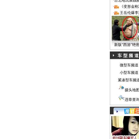
·
台北电玩展靓丽Sh
·
《变形金刚
·
王岳伦爆李
新版“西游”绝
车 型 频 道
微型车频道
小型车频道
紧凑型车频
摄头地
违章查