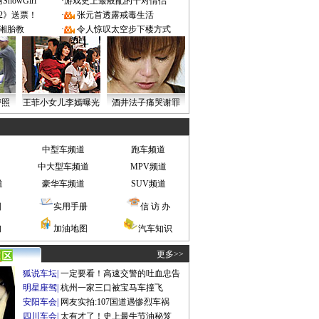
owGirl
·
游戏史上最般配的十对情侣
2》送票！
·
张元首透露戒毒生活
湘胎教
·
令人惊叹太空步下楼方式
密照
王菲小女儿李嫣曝光
酒井法子痛哭谢罪
中型车频道
跑车频道
中大型车频道
MPV频道
道
豪华车频道
SUV频道
图
实用手册
信 访 办
询
加油地图
汽车知识
更多>>
狐说车坛
|
一定要看！高速交警的吐血忠告
明星座驾
|
杭州一家三口被宝马车撞飞
安阳车会
|
网友实拍:107国道遇惨烈车祸
四川车会
|
太有才了！史上最牛节油秘笈