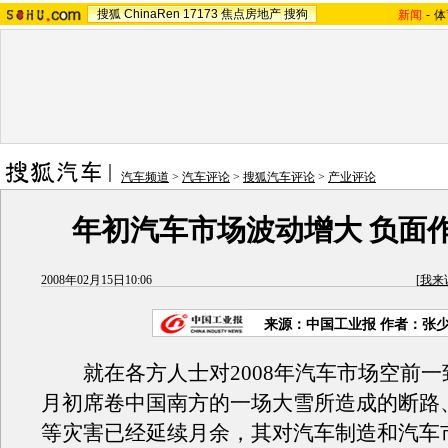
搜狐
ChinaRen
17173
焦点房地产
搜狗
新闻
-
体
汽车频道
>
汽车评论
>
搜狐汽车评论
>
产业评论
年初汽车市场波动增大 负面
2008年02月15日10:06
[
我来
来源：中国工业报 作者：张
就在各方人士对2008年汽车市场空前一
月初席卷中国南方的一场大雪所造成的断路
等灾害已经延续月余，其对汽车制造和汽车