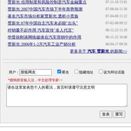
·
贾新光:信用制度和风险控制是汽车金融重点
07-11-18 15:01
·
贾新光:2007中国汽车市场下半年形势预测
07-08-04 11:36
·
著名汽车市场分析家贾新光:透析小贵族
07-04-06 11:22
·
贾新光:07年中国自主汽车未必能"出头"
07-02-08 09:52
·
对销量不起作用 汽车宣传"名人代言"
06-12-23 11:20
·
华普徐刚谈网络媒体在汽车营销中的作用
06-11-22 16:40
·
贾新光:2006年1-2月汽车工业产销分析
06-04-17 09:56
更多关于
汽车 贾新光
的新闻>>
用户：
匿名
隐藏地址
设为辩论话题
*搜狗拼音输入法，中文处理专家>>