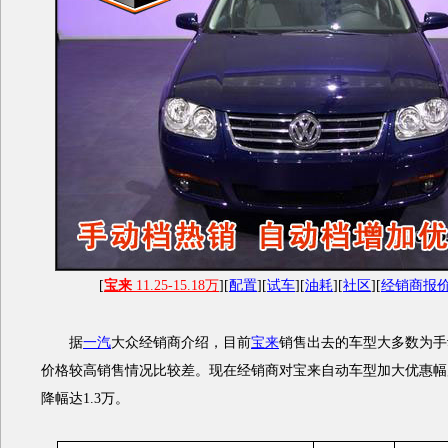
[
宝来
11.25-15.18万
][
配置
][
试车
][
油耗
][
社区
][
经销商报
据
一汽
大众经销商介绍，目前
宝来
销售出去的车型大多数为手
价格较高销售情况比较差。现在经销商对宝来自动车型加大优惠幅
降幅达1.3万。