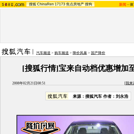
搜狐
ChinaRen
17173
焦点房地产
搜狗
新闻
-
体
汽车频道
>
购车频道
>
降价风暴
>
国产降价
[搜狐行情]宝来自动档优惠增加至
2008年02月21日08:51
[
我来
来源：搜狐汽车 作者：刘永浩