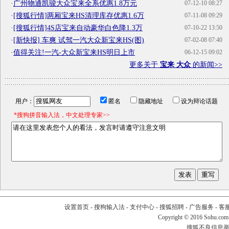
·
广州物通凯骏大众宝来全系优惠1.8万元
07-12-10 08:27
·
[搜狐行情]两厢宝来HS清理库存优惠1.6万
07-11-08 09:29
·
[搜狐行情]4S店宝来自动豪华白色降1.3万
07-10-22 13:50
·
[新快报] 车爽 试驾一汽大众新宝来HS(图)
07-02-08 07:40
·
值得关注!一汽-大众新宝来HS明日上市
06-12-15 09:02
更多关于
宝来 大众
的新闻>>
用户：
匿名
隐藏地址
设为辩论话题
*搜狗拼音输入法，中文处理专家>>
设置首页
-
搜狗输入法
-
支付中心
-
搜狐招聘
-
广告服务
-
客
Copyright
©
2016 Sohu.com
搜狐不良信息