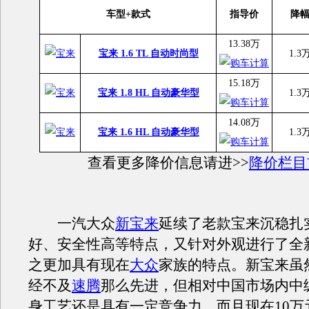
车型+款式
指导价
降
13.38万
宝来 1.6 TL 自动时尚型
1.3
15.18万
宝来 1.8 HL 自动豪华型
1.3
14.08万
宝来 1.6 HL 自动豪华型
1.3
查看更多降价信息请进>>
降价栏目
一汽大众
新宝来
延续了老款宝来沉稳扎
好、安全性高等特点，又针对外观进行了全
之更加具有现在
大众
家族的特点。新宝来虽
经不及
速腾
那么先进，但相对中国市场内中
身工艺还是具有一定竞争力，而且现在10万