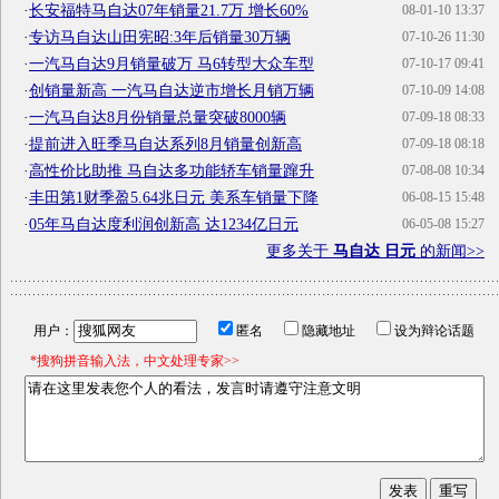
·
长安福特马自达07年销量21.7万 增长60%
08-01-10 13:37
·
专访马自达山田宪昭:3年后销量30万辆
07-10-26 11:30
·
一汽马自达9月销量破万 马6转型大众车型
07-10-17 09:41
·
创销量新高 一汽马自达逆市增长月销万辆
07-10-09 14:08
·
一汽马自达8月份销量总量突破8000辆
07-09-18 08:33
·
提前进入旺季马自达系列8月销量创新高
07-09-18 08:18
·
高性价比助推 马自达多功能轿车销量蹿升
07-08-08 10:34
·
丰田第1财季盈5.64兆日元 美系车销量下降
06-08-15 15:48
·
05年马自达度利润创新高 达1234亿日元
06-05-08 15:27
更多关于
马自达 日元
的新闻>>
用户：
匿名
隐藏地址
设为辩论话题
*搜狗拼音输入法，中文处理专家>>