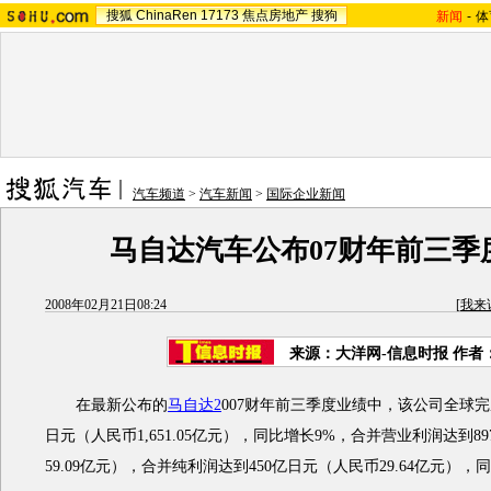
搜狐
ChinaRen
17173
焦点房地产
搜狗
新闻
-
体
汽车频道
>
汽车新闻
>
国际企业新闻
马自达汽车公布07财年前三季
2008年02月21日08:24
[
我来
来源：大洋网-信息时报 作者
在最新公布的
马自达2
007财年前三季度业绩中，该公司全球完成
日元（人民币1,651.05亿元），同比增长9%，合并营业利润达到8
59.09亿元），合并纯利润达到450亿日元（人民币29.64亿元）