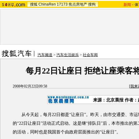
搜狐
ChinaRen
17173
焦点房地产
搜狗
新闻
-
体
汽车频道
>
汽车生活娱乐
>
社会车闻
每月22日让座日 拒绝让座乘客
2008年02月22日09:58
[
我来
来源：北京晨报 作者：
从今天起，每月22日都是“让座日”。昨天，由市交通委、市运
的“22日让座日”活动正式启动。这是继“排队日”后，本市推出的
的活动，同时也是我国首个由政府层面推出的“让座日”。