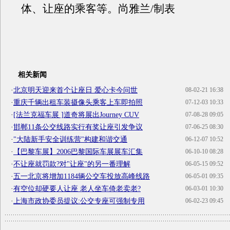
体、让座的乘客等。尚雅兰/制表
相关新闻
·
北京明天迎来首个让座日 爱心卡今问世
08-02-21 16:38
·
重庆千辆出租车装摄像头乘客上车即拍照
07-12-03 10:33
·
[法兰克福车展 ]道奇将展出Journey CUV
07-08-28 09:05
·
邯郸11条公交线路实行有奖让座引发争议
07-06-25 08:30
·
"大陆新手安全训练营"构建和谐交通
06-12-07 10:52
·
【巴黎车展】2006巴黎国际车展展车汇集
06-10-10 08:28
·
不让座就罚款?对"让座"的另一番理解
06-05-15 09:52
·
五一北京将增加1184辆公交车投放高峰线路
06-05-01 09:35
·
有空位却硬要人让座 老人坐车倚老卖老?
06-03-01 10:30
·
上海市政协委员提议:公交专座可强制专用
06-02-23 09:45