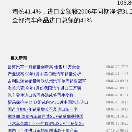
106
增长41.4%，进口金额较2006年同期净增31
全部汽车商品进口总额的41%
相关新闻
·
昌河汽车一月销量创新高 销售1.1万余台
08-02-22 17:02
·
产业观察 08年1月中美日欧汽车销量分析
08-02-21 11:25
·
吉利以58台销量蝉联杭州汽车单周销售冠军
08-02-21 09:31
·
海关总署:今年1月份我国汽车进口三万辆
08-02-20 09:07
·
汽车零件进口管理办法或将再生变数
08-02-18 07:31
·
贸易保护主义 欧盟或向WTO诉中国汽车进口
08-02-15 10:17
·
国产奔驰07年销量增长不及进口车一半
08-02-03 10:13
·
腾跃08 华泰汽车欲再造SUV销量翻番神话
08-02-01 10:06
·
《汽车杂志》2008年度进口SUV:宝马新X5
08-01-18 19:25
·
国内上半年进口车销量增速高于国产车
07-10-24 09:00