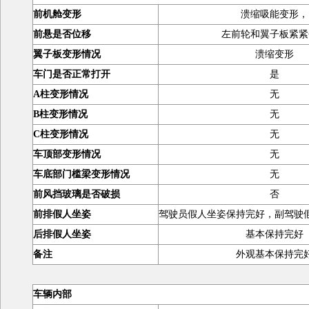
前机舱变形
溃缩吸能变形，
前悬是否位移
左前轮和翼子板紧紧
翼子板变形情况
溃缩变形
车门是否正常打开
是
A柱变形情况
无
B柱变形情况
无
C柱变形情况
无
车顶部变形情况
无
车底部门槛梁变形情况
无
前风挡玻璃是否破损
否
前排假人坐姿
驾驶员假人坐姿保持完好，副驾驶
后排假人坐姿
基本保持完好
备注
外观基本保持完
车辆内部