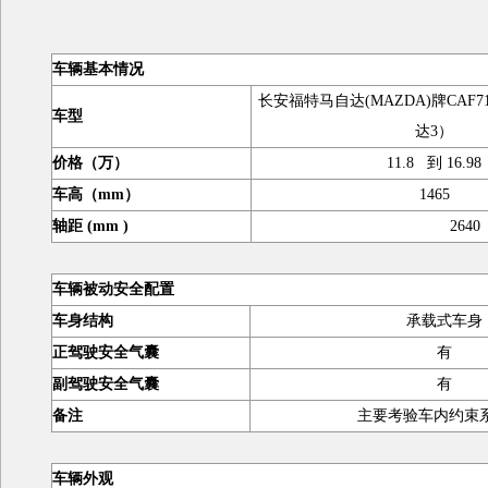
车辆基本情况
长安福特马自达(MAZDA)牌CAF
车型
达3）
价格（万）
11.8 到 16.98
车高（mm）
1465
轴距 (mm )
2640
车辆被动安全配置
车身结构
承载式车身
正驾驶安全气囊
有
副驾驶安全气囊
有
备注
主要考验车内约束
车辆外观