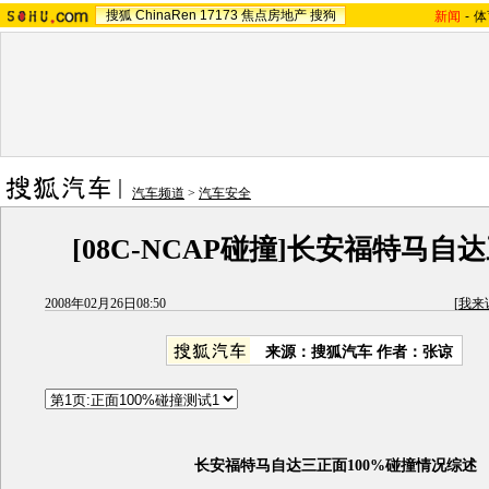
搜狐
ChinaRen
17173
焦点房地产
搜狗
新闻
-
体
汽车频道
>
汽车安全
[08C-NCAP碰撞]长安福特马自
2008年02月26日08:50
[
我来
来源：搜狐汽车 作者：张谅
长安福特马自达三正面100%碰撞情况综述