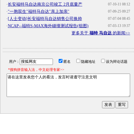
·
长安福特马自达南京公司竣工 2月底量产
07-10-11 08:12
·
"一胞双生"福特马自达"亲上加亲"
07-09-25 09:27
·
[人士变动]长安福特马自达销售公司换帅
07-07-04 08:45
·
NCAP--福特S-MAX海外碰撞测试报告(组图)
07-03-13 19:37
更多关于
福特 马自达
的新闻>>
用户：
匿名
隐藏地址
设为辩论话题
*搜狗拼音输入法，中文处理专家>>