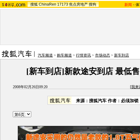
搜狐
ChinaRen
17173
焦点房地产
搜狗
新闻
-
体
汽车频道
>
购车频道
>
行情资讯
>
市场动态
>
新车到店
[新车到店]新款途安到店 最低售1
2008年02月26日09:20
[
我来
来源：
搜狐汽车
作者：必须加锁