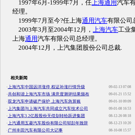
1997
年
6
月
-1999
年
7
月，任
上海通用
汽车
经理。
1999
年
7
月至今
?
任上海
通用汽车
有限公司
2003
年
3
月至
2004
年
12
月，
上海汽车
工业
上海
通用
汽车有限公司总经理。
2004
年
12
月，上汽集团股份公司总裁.
相关新闻
·
上海汽车中国远洋涨停 权证补涨行情升级
09-02-13 07:08
·
共创和谐上海汽车市场 满意度测评结果颁布
09-01-21 15:52
·
双龙汽车申请破产保护 上海汽车急算账
09-01-10 09:09
·
上汽集团与上海汽车共同成立汽车技术公司
09-01-08 16:53
·
上海汽车3.2亿股股份无偿划转给跃进集团
08-12-26 08:18
·
上汽通用五菱汽车股份有限公司邬彭年致辞
08-12-23 10:20
·
广州丰田汽车有限公司大记事
08-10-08 15:57