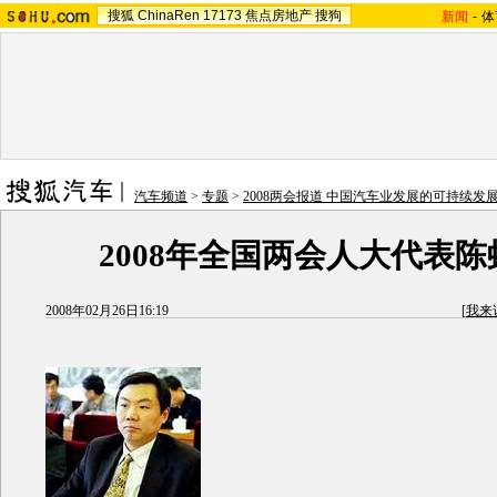
搜狐
ChinaRen
17173
焦点房地产
搜狗
新闻
-
体
汽车频道
>
专题
>
2008两会报道 中国汽车业发展的可持续发
2008年全国两会人大代表
2008年02月26日16:19
[
我来