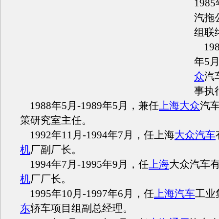
1985
汽拖
组联
198
年
5
众
汽
事执
1988
年
5
月
-1989
年
5
月，兼任
上海大众
汽
策研究室主任。
1992
年
11
月
-1994
年
7
月，任上海
大众汽车
机
厂副厂长。
1994
年
7
月
-1995
年
9
月，任
上海
大众汽车
机
厂厂长。
1995
年
10
月
-1997
年
6
月，任
上海汽车
工业
东
轿车项目组副总经理。