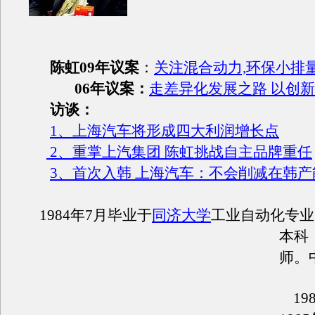
陈虹09年议案
：
关注混合动力,环保小排
06年议案：
走差异化发展之路 以创
访谈：
1、上海汽车将形成四大利润增长点
2、重掌上汽集团 陈虹挑战自主品牌重任
3、首次入韩 上海汽车：不会削减在韩产
1984
年
7
月毕业于
同济大学
工业自动化专业
本科
师。
198