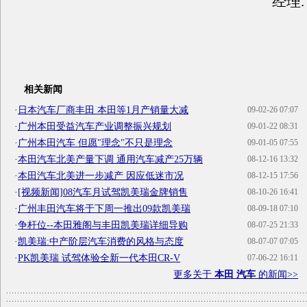
经理.
相关新闻
·
日本汽车厂商丰田 本田等1月产销量大减
09-02-26 07:07
·
广州本田受益汽车产业调整振兴规划
09-01-22 08:31
·
广州本田汽车 但愿"理念"不只是理念
09-01-05 07:55
·
本田汽车北美产量下调 通用汽车减产25万辆
08-12-16 13:32
·
本田汽车北美进一步减产 因应低迷市况
08-12-15 17:56
·
[视频新闻]08汽车月试驾凯美瑞金牌销售
08-10-26 16:41
·
广州丰田汽车将于下周一推出09款凯美瑞
08-09-18 07:10
·
争杆位--本田雅阁与丰田凯美瑞详细导购
08-07-25 21:33
·
凯美瑞:中产阶层汽车消费的风格与态度
08-07-07 07:05
·
PK凯美瑞 试驾体验全新一代本田CR-V
07-06-22 16:11
更多关于
本田 汽车
的新闻>>