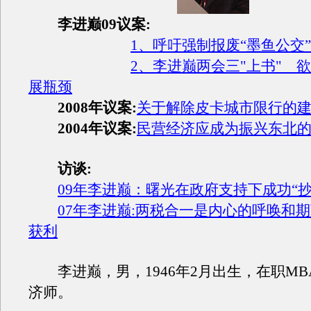
李进巅09议案:
1、呼吁强制报废“墨鱼公交”
2、李进巅两会三"上书" 
展瓶颈
2008年议案:
关于解除皮卡城市限行的
2004年议案:
民营经济应成为振兴东北
访谈:
09年李进巅：曙光在政府支持下成功“抄
07年李进巅:两税合一是内心的呼唤和期
获利
李进巅，男，1946年2月出生，在职MB
济师。