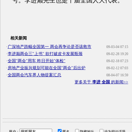
号。李进巅先生也是十届全国人大代表。
相关新闻
·
广深地产跌幅全国第一 两会再争论是否该救市
09-03-04 07:15
·
李进巅两会三"上书" 欲打破皮卡发展瓶颈
09-02-28 19:20
·
全国"两会"用车 昨日开始"体检"
09-02-18 07:23
·
房地产业振兴规划可能在全国"两会"后出炉
09-02-12 07:03
·
全国两会汽车界人物提案汇总
08-04-07 16:59
更多关于
李进 全国
的新闻>>
用户：
匿名
隐藏地址
设为辩论话题