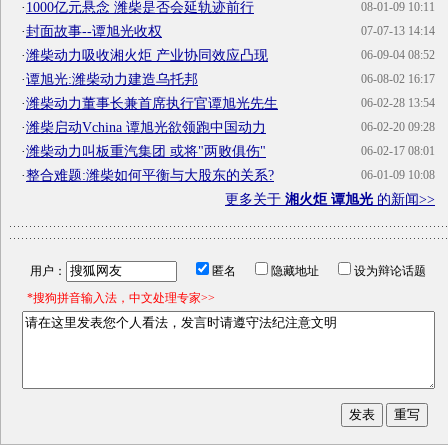
·
1000亿元悬念 潍柴是否会延轨迹前行
08-01-09 10:11
·
封面故事--谭旭光收权
07-07-13 14:14
·
潍柴动力吸收湘火炬 产业协同效应凸现
06-09-04 08:52
·
谭旭光:潍柴动力建造乌托邦
06-08-02 16:17
·
潍柴动力董事长兼首席执行官谭旭光先生
06-02-28 13:54
·
潍柴启动Vchina 谭旭光欲领跑中国动力
06-02-20 09:28
·
潍柴动力叫板重汽集团 或将"两败俱伤"
06-02-17 08:01
·
整合难题:潍柴如何平衡与大股东的关系?
06-01-09 10:08
更多关于
湘火炬 谭旭光
的新闻>>
用户：
匿名
隐藏地址
设为辩论话题
*搜狗拼音输入法，中文处理专家>>