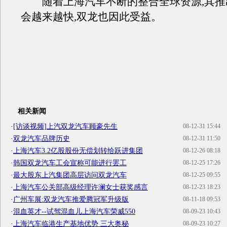
随着上海汽车不断的整合全球资源,其推
会越来越快,双龙也因此受益。
相关新闻
·
[访谈视频]上汽双龙汽车顾豪先生
08-12-31 15:44
·
双龙汽车品牌历史
08-12-31 11:50
·
上海汽车3.2亿股股份无偿划转给跃进集团
08-12-26 08:18
·
韩国双龙汽车工会宣称可能进行罢工
08-12-25 17:26
·
最大股东上汽集团高层访问双龙汽车
08-12-25 09:55
·
上海汽车公关部高级经理许澜女士获奖感言
08-12-23 18:23
·
广州车展:双龙汽车推爱腾冠军升级版
08-11-18 09:53
·
混血英才--试驾混血儿上海汽车荣威550
08-09-23 10:43
·
上海汽车临港生产基地优势 三大奥秘
08-09-23 10:27