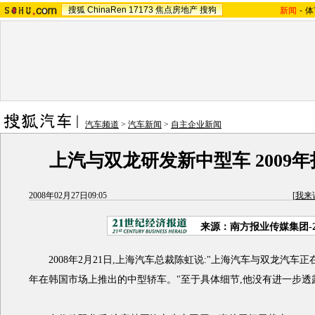
搜狐
ChinaRen
17173
焦点房地产
搜狗
新闻
-
体
汽车频道
>
汽车新闻
>
自主企业新闻
上汽与双龙研发新中型车 2009
2008年02月27日09:05
[
我来
来源：南方报业传媒集团-
2008年2月21日,上海汽车总裁陈虹说:"上海汽车与双龙汽车正在
年在韩国市场上推出的中型轿车。"至于具体细节,他没有进一步透