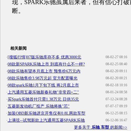
现，SPARK乐驰虽属后来者，但有信心打
断。
相关新闻
·
[搜狐行情]07版乐驰库存不多 优惠3000元
08-02-27 08:16
·
08款新SPARK乐驰上市 到底有什么不一样?
08-02-25 08:40
·
08款乐驰有望本月底上市 预售价6万元内
08-02-20 09:11
·
08款乐驰售价3.98万元起 官方配置曝光
08-02-20 00:21
·
08款spark乐驰1月下旬下线 将2月底上市
08-02-18 10:16
·
上汽通用五菱乐驰新春礼物"非常四+二"
08-01-24 08:58
·
买Spark乐驰首付只需1.38万元 日供35元
07-12-24 08:28
·
五菱新发动机厂投产 乐驰将换"芯"
07-07-17 09:19
·
加装OBD新乐驰进京开售仅有0.8L两款车型
06-12-25 08:15
·
上满弦--试驾新款上汽通用五菱SPARK乐驰
06-12-06 16:47
更多关于
乐驰 车型
的新闻>>