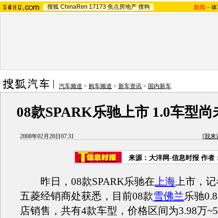
搜狐
ChinaRen
17173
焦点房地产
搜狗
新闻
-
体
汽车频道
>
购车频道
>
新车资讯
>
国内新车
08款SPARK乐驰上市 1.0车型
2008年02月28日07:31
[
我来
来源：大洋网-信息时报 作者
昨日，08款SPARK乐驰在
上海
上市，记
五菱经销商处获悉，目前08款
雪佛兰
乐驰0.
店销售，共有4款车型，价格区间为3.98万~5