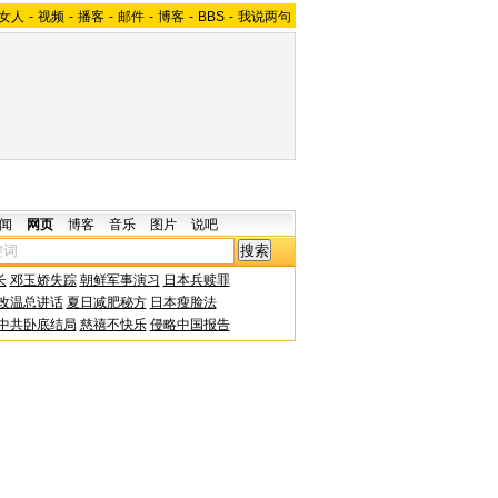
女人
-
视频
-
播客
-
邮件
-
博客
-
BBS
-
我说两句
闻
网页
博客
音乐
图片
说吧
长
邓玉娇失踪
朝鲜军事演习
日本兵赎罪
改温总讲话
夏日减肥秘方
日本瘦脸法
中共卧底结局
慈禧不快乐
侵略中国报告