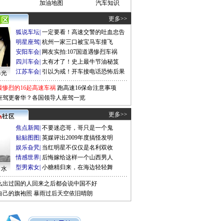
加油地图
汽车知识
更多>>
狐说车坛
|
一定要看！高速交警的吐血忠告
明星座驾
|
杭州一家三口被宝马车撞飞
安阳车会
|
网友实拍:107国道遇惨烈车祸
四川车会
|
太有才了！史上最牛节油秘笈
江苏车会
|
引以为戒！开车接电话恐怖后果
曝光
最惨烈的16起高速车祸
跑高速16保命注意事项
座驾更奢华？各国领导人座驾一览
更多>>
焦点新闻
|
不要迷恋哥，哥只是一个鬼
贴贴图图
|
英媒评出2009年度搞怪发明
娱乐旮旯
|
当红明星不仅仅是名利双收
情感世界
|
后悔嫁给这样一个山西男人
型男索女
|
小糖精归来，在海边轻轻舞
口水
么出过国的人回来之后都会说中国不好
自己的旗袍照
暴雨过后天空依旧晴朗