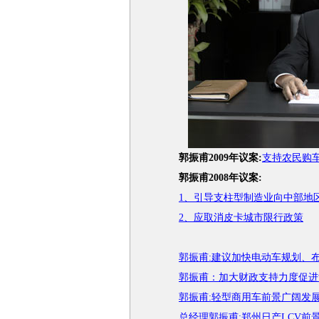
郭振甫2009年议案:
支持农民购
郭振甫2008年议案:
1、引导支柱型制造业向中部地
2、应取消皮卡城市限行政策
郭振甫:建议加快电动车规划、
郭振甫：加大财政支持力度促进
郭振甫:轻型商用车前景广阔发
总经理郭振甫:郑州日产LCV前