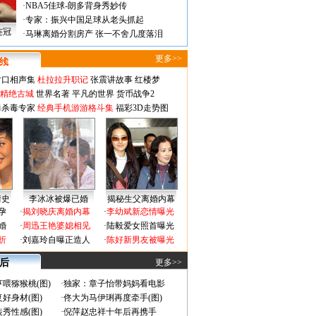
·
NBA5佳球-朗多背身秀妙传
·
专家：振兴中国足球从老头抓起
连冠
·
马琳离婚分割房产 张一不舍几度落泪
更多>>
对口相声集
杜拉拉升职记
张震讲故事
红楼梦
-精绝古城
世界名著
平凡的世界
货币战争2
毒杀毒专家
经典手机游游格斗集
福彩3D走势图
情史
李冰冰被爆已婚
揭秘生父离婚内幕
孕
·
揭刘晓庆离婚内幕
·
李幼斌新恋情曝光
婚
·
周迅王艳婆媳相见
·
陆毅爱女照首曝光
折
·
刘嘉玲自曝正造人
·
陈好新男友被曝光
 后
更多>>
喂猕猴桃(图)
·
独家：章子怡带妈妈看电影
好身材(图)
·
佟大为马伊琍再度牵手(图)
秀性感(图)
·
倪萍赵忠祥十年后再携手