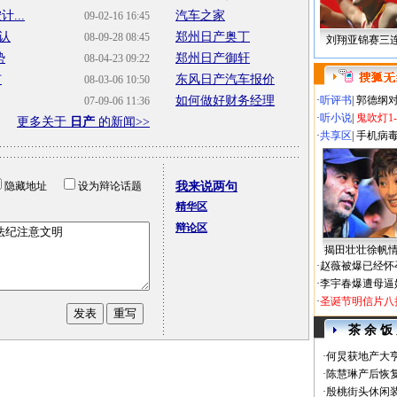
...
汽车之家
09-02-16 16:45
认
郑州日产奥丁
08-09-28 08:45
刘翔亚锦赛三
势
郑州日产御轩
08-04-23 09:22
市
东风日产汽车报价
08-03-06 10:50
如何做好财务经理
·
听评书
|
郭德纲
07-09-06 11:36
·
听小说
|
鬼吹灯1
更多关于
日产
的新闻>>
·
共享区
|
手机病
隐藏地址
设为辩论话题
我来说两句
精华区
辩论区
揭田壮壮徐帆
·
赵薇被爆已经怀
·
李宇春爆遭母逼
·
圣诞节明信片八
茶 余 饭
·
何炅获地产大亨
·
陈慧琳产后恢复
·
殷桃街头休闲装