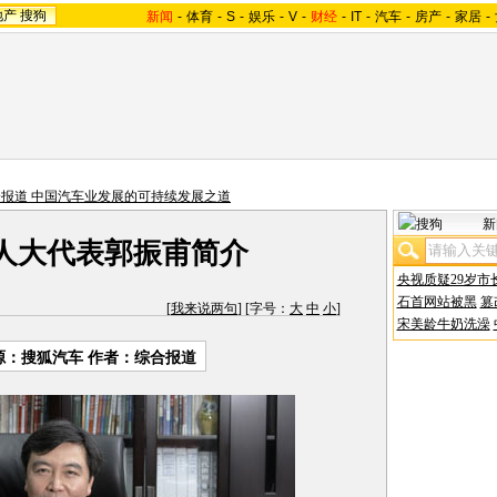
地产
搜狗
新闻
-
体育
-
S
-
娱乐
-
V
-
财经
-
IT
-
汽车
-
房产
-
家居
-
两会报道 中国汽车业发展的可持续发展之道
新
会人大代表郭振甫简介
央视质疑29岁市
石首网站被黑
篡
[
我来说两句
] [字号：
大
中
小
]
宋美龄牛奶洗澡
源：搜狐汽车 作者：综合报道