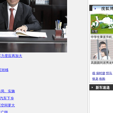
中学生乘直升机
车力度应再加大
高圆圆同居男友
区转移
税
保时捷
悍马
铁龙
收购
新车速递
布局、实施
汽车下乡
展空间更大
景广阔