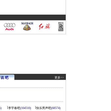
说 吧
更多>>
5)
李宇春吧
(104510)
快乐男声吧
(68574)