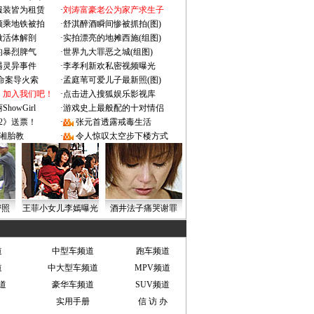
服装皆为租赁
·
刘涛富豪老公为家产求生子
颜乘地铁被拍
·
舒淇醉酒瞬间惨被抓拍(图)
做活体解剖
·
实拍漂亮的地摊西施(组图)
的暴烈脾气
·
世界九大罪恶之城(组图)
遇灵异事件
·
李孝利新欢私密视频曝光
成命案导火索
·
孟庭苇可爱儿子最新照(图)
：加入我们吧！
·
点击进入搜狐娱乐影视库
owGirl
·
游戏史上最般配的十对情侣
2》送票！
·
张元首透露戒毒生活
湘胎教
·
令人惊叹太空步下楼方式
密照
王菲小女儿李嫣曝光
酒井法子痛哭谢罪
道
中型车频道
跑车频道
道
中大型车频道
MPV频道
道
豪华车频道
SUV频道
实用手册
信 访 办