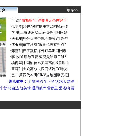
更多>>
·
车 语
|
"后悔权"让消费者无条件退车
·
张少华
|
合并?保时捷用大众的钱还债
·
李 潮
|
上海通用淡出萨博是时间问题
·
沃晓东
|
凭什么腾中就不能收购悍马?
上学
·
沈玉祥
|
车市没有"浪潮也没有拐点"
·
郑雪芹
|
自主频接海外订单出口回暖
·
李 牧
|
通用与五菱 究竟是谁帮了谁?
·
杨再舜
|
中国油价比美国高的N多理由
·
童济仁
|
大众高尔夫四门轿跑CC曝光
·
是非
|
第四代本田CR-V描绘图曝光/图
曝光
热点标签：
车船税
汽车下乡
沃尔沃
燃油
车贷
马自达
凯美瑞
通用破产
雪佛兰
桑塔纳
雪