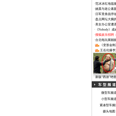
·
范冰冰红地毯
·
姚晨与老公素
·
日军竟拿战俘
·
盘点网坛大腕
·
美女办公室遭
·
《Nobody》
·
搜狐娱乐招聘
·
台北电玩展靓丽Sh
·
《变形金刚
·
王岳伦爆李
新版“西游”绝
车 型 频 道
微型车频
小型车频
紧凑型车频
摄头地图