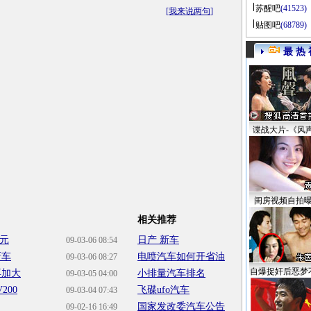
苏醒吧
(41523)
[
我来说两句
]
贴图吧
(68789)
最 热 
谍战大片-《风
闺房视频自拍
相关推荐
万元
日产 新车
09-03-06 08:54
新车
电喷汽车如何开省油
09-03-06 08:27
自爆捉奸后恶梦
再加大
小排量汽车排名
09-03-05 04:00
00
飞碟ufo汽车
09-03-04 07:43
国家发改委汽车公告
09-02-16 16:49