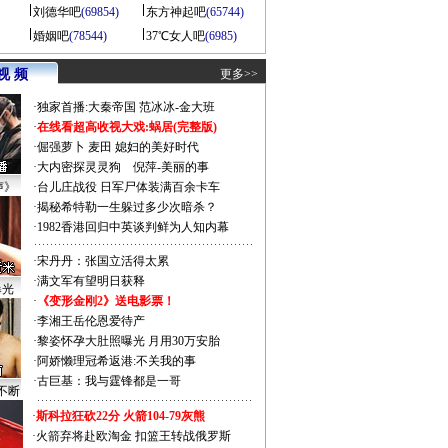
刘德华吧
(69854)
东方神起吧
(65744)
婚姻吧
(78544)
37℃女人吧
(6985)
视 频
更多>>
·
独家首播:大秦帝国
范冰冰-金大班
·
在线看超高收视大戏:
蜗居(完整版)
·
倔强萝卜
麦田
媳妇的美好时代
·
大内密探灵灵狗
倪萍-美丽的事
声》
·
台儿庄战役 日军尸体装满百余卡车
·
揭秘希特勒一生躲过多少次暗杀？
·
1982香港回归中英谈判鲜为人知内幕
·
宋丹丹：张国立活得太累
·
满文军有望明日获释
曝光
·
《变形金刚2》送电影票！
·
李湘王岳伦恩爱待产
·
黎姿怀孕大肚照曝光 月用30万安胎
·
阿娇懒理冠希返港:不关我的事
·
古巨基：我与霆锋都是一哥
不断
·
斯科拉狂砍22分 火箭104-79灰熊
·
火箭弃将赴欧淘金 扣篮王转战俄罗斯