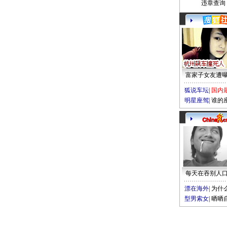
违章查询
富家子女友遭
狐说车坛
|
国内
明星座驾
|
谁的
每天在吞别人
漂在海外
|
为什
型男索女
|
晒晒