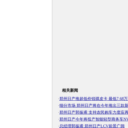
相关新闻
·
郑州日产推超低价锐骐皮卡 最低7.68
·
细分市场 郑州日产将在今年推出三款
·
郑州日产郭振甫:支持农民购车力度应
·
郑州日产今年将投产智能轻型商务车NV2
·
总经理郭振甫:郑州日产LCV前景广阔