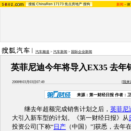
搜狐
ChinaRen
17173
焦点房地产
搜狗
新闻
-
体
汽车频道
>
汽车新闻
>
国际企业新闻
英菲尼迪今年将导入EX35 去
2008年03月03日07:49
[
我来
来源：第一财经日报 作者：
继去年超额完成销售计划之后，
英菲尼
大引入新车型的计划。《第一财经日报》从
投资公司[下称“
日产
（中国）”]获悉，去年