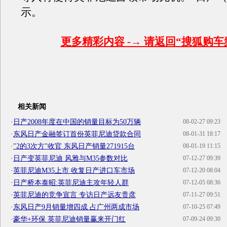
示。
更多精彩内容 -→ 请返回“搜狐购车
相关新闻
·
日产2008年度在中国的销量目标为50万辆
08-02-27 09:23
·
东风日产金融签订首份英菲尼迪贷款合同
08-01-31 18:17
·
"2的3次方"收官 东风日产销量271915台
08-01-19 11:15
·
日产变英菲尼迪 风雅与M35参数对比
07-12-27 09:39
·
英菲尼迪M35上市 收复日产进口车市场
07-12-20 08:04
·
日产桥本泰昭:英菲尼迪主攻年轻人群
07-12-05 08:36
·
英菲尼迪的竞争宣言 专访日产远友贵彦
07-11-27 09:51
·
东风日产9月销量增四成 占广州两成市场
07-10-25 07:49
·
豪华+环保 英菲尼迪销量赢来开门红
07-09-24 09:30