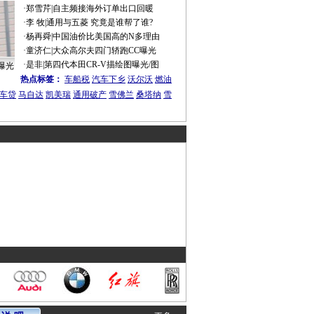
·
郑雪芹
|
自主频接海外订单出口回暖
·
李 牧
|
通用与五菱 究竟是谁帮了谁?
·
杨再舜
|
中国油价比美国高的N多理由
·
童济仁
|
大众高尔夫四门轿跑CC曝光
·
是非
|
第四代本田CR-V描绘图曝光/图
曝光
热点标签：
车船税
汽车下乡
沃尔沃
燃油
车贷
马自达
凯美瑞
通用破产
雪佛兰
桑塔纳
雪