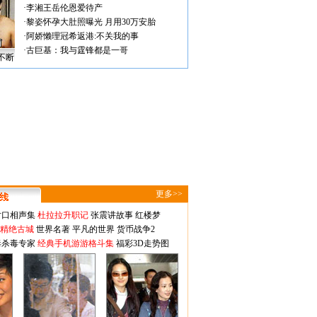
·
李湘王岳伦恩爱待产
·
黎姿怀孕大肚照曝光 月用30万安胎
·
阿娇懒理冠希返港:不关我的事
·
古巨基：我与霆锋都是一哥
不断
更多>>
对口相声集
杜拉拉升职记
张震讲故事
红楼梦
-精绝古城
世界名著
平凡的世界
货币战争2
毒杀毒专家
经典手机游游格斗集
福彩3D走势图