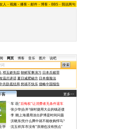
女人
-
视频
-
播客
-
邮件
-
博客
-
BBS
-
我说两句
闻
网页
博客
音乐
图片
说吧
长
邓玉娇失踪
朝鲜军事演习
日本兵赎罪
改温总讲话
夏日减肥秘方
日本瘦脸法
中共卧底结局
慈禧不快乐
侵略中国报告
更多>>
·
车 语
|
"后悔权"让消费者无条件退车
·
张少华
|
合并?保时捷用大众的钱还债
·
李 潮
|
上海通用淡出萨博是时间问题
·
沃晓东
|
凭什么腾中就不能收购悍马?
上学
·
沈玉祥
|
车市没有"浪潮也没有拐点"