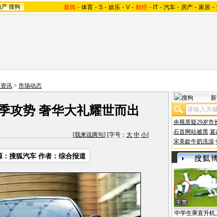
地产
搜狗
新闻
-
体育
-
S
-
娱乐
-
V
-
财经
-
IT
-
汽车
-
房产
-
家居
-
车资讯
>
市场动态
新
华春季攻势 奢华大礼耀世而出
央视质疑29岁市
石首网站被黑
篡
[
我来说两句
] [字号：
大
中
小
]
宋美龄牛奶洗澡
源：搜狐汽车 作者：综合报道
中学生乘直升机