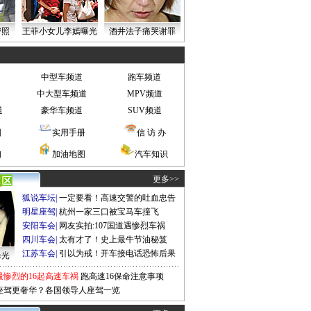
密照
王菲小女儿李嫣曝光
酒井法子痛哭谢罪
中型车频道
跑车频道
中大型车频道
MPV频道
道
豪华车频道
SUV频道
图
实用手册
信 访 办
询
加油地图
汽车知识
更多>>
狐说车坛
|
一定要看！高速交警的吐血忠告
明星座驾
|
杭州一家三口被宝马车撞飞
安阳车会
|
网友实拍:107国道遇惨烈车祸
四川车会
|
太有才了！史上最牛节油秘笈
江苏车会
|
引以为戒！开车接电话恐怖后果
曝光
最惨烈的16起高速车祸
跑高速16保命注意事项
座驾更奢华？各国领导人座驾一览