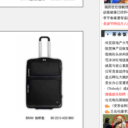
揭田壮壮徐帆
·
赵薇被爆已经怀
·
李宇春爆遭母逼
·
圣诞节明信片八
茶 余 饭
·
何炅获地产大亨
·
陈慧琳产后恢复
·
殷桃街头休闲装
·
范冰冰红地毯
·
姚晨与老公素
·
日军竟拿战俘
·
盘点网坛大腕
·
美女办公室遭
·
《Nobody》
·
搜狐娱乐招聘
·
台北电玩展靓丽Sh
·
《变形金刚
·
王岳伦爆李