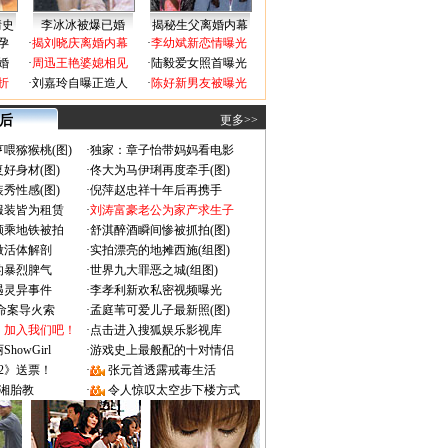
情史
李冰冰被爆已婚
揭秘生父离婚内幕
孕
·
揭刘晓庆离婚内幕
·
李幼斌新恋情曝光
婚
·
周迅王艳婆媳相见
·
陆毅爱女照首曝光
折
·
刘嘉玲自曝正造人
·
陈好新男友被曝光
 后
更多>>
喂猕猴桃(图)
·
独家：章子怡带妈妈看电影
好身材(图)
·
佟大为马伊琍再度牵手(图)
秀性感(图)
·
倪萍赵忠祥十年后再携手
服装皆为租赁
·
刘涛富豪老公为家产求生子
颜乘地铁被拍
·
舒淇醉酒瞬间惨被抓拍(图)
做活体解剖
·
实拍漂亮的地摊西施(组图)
的暴烈脾气
·
世界九大罪恶之城(组图)
遇灵异事件
·
李孝利新欢私密视频曝光
成命案导火索
·
孟庭苇可爱儿子最新照(图)
：加入我们吧！
·
点击进入搜狐娱乐影视库
owGirl
·
游戏史上最般配的十对情侣
2》送票！
·
张元首透露戒毒生活
湘胎教
·
令人惊叹太空步下楼方式