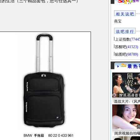
的生活（三个精品套包，您可任选其一）
相 关 说 吧
燕宝
说 吧 排 行
上证指数
(7744
苏醒吧
(41523)
贴图吧
(68789)
最 热 
谍战大片-《风
闺房视频自拍