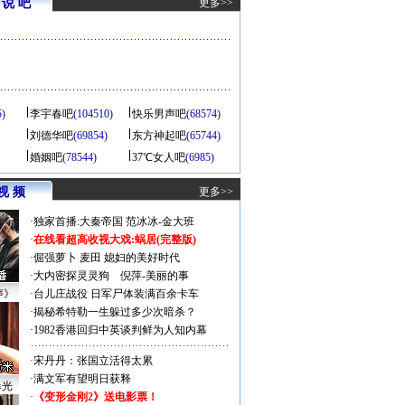
说 吧
更多>>
5)
李宇春吧
(104510)
快乐男声吧
(68574)
刘德华吧
(69854)
东方神起吧
(65744)
婚姻吧
(78544)
37℃女人吧
(6985)
视 频
更多>>
·
独家首播:大秦帝国
范冰冰-金大班
·
在线看超高收视大戏:
蜗居(完整版)
·
倔强萝卜
麦田
媳妇的美好时代
·
大内密探灵灵狗
倪萍-美丽的事
声》
·
台儿庄战役 日军尸体装满百余卡车
·
揭秘希特勒一生躲过多少次暗杀？
·
1982香港回归中英谈判鲜为人知内幕
·
宋丹丹：张国立活得太累
·
满文军有望明日获释
曝光
·
《变形金刚2》送电影票！