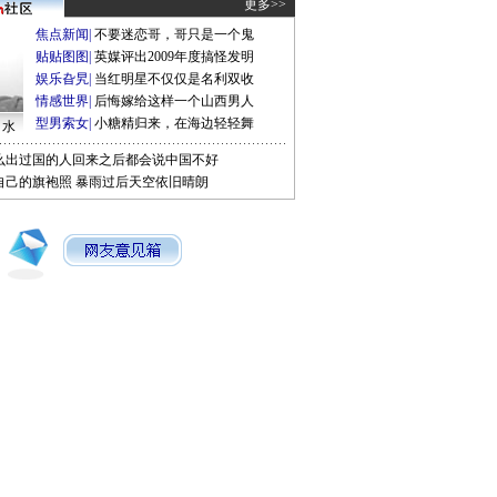
更多>>
焦点新闻
|
不要迷恋哥，哥只是一个鬼
贴贴图图
|
英媒评出2009年度搞怪发明
娱乐旮旯
|
当红明星不仅仅是名利双收
情感世界
|
后悔嫁给这样一个山西男人
型男索女
|
小糖精归来，在海边轻轻舞
口水
么出过国的人回来之后都会说中国不好
自己的旗袍照
暴雨过后天空依旧晴朗