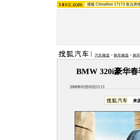
搜狐
ChinaRen
17173
焦点房
汽车频道
>
购车频道
>
购
BMW 320i豪
2008年03月03日15:13
来