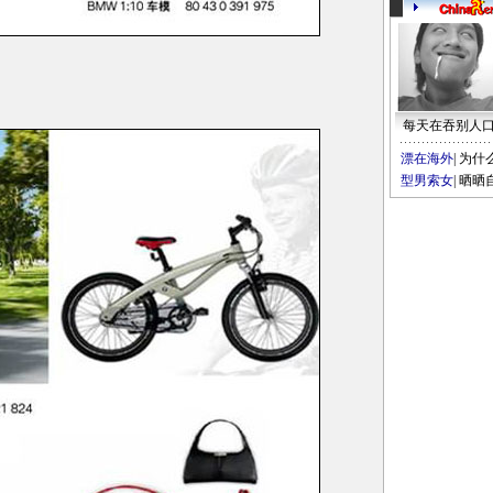
每天在吞别人
漂在海外
|
为什
型男索女
|
晒晒