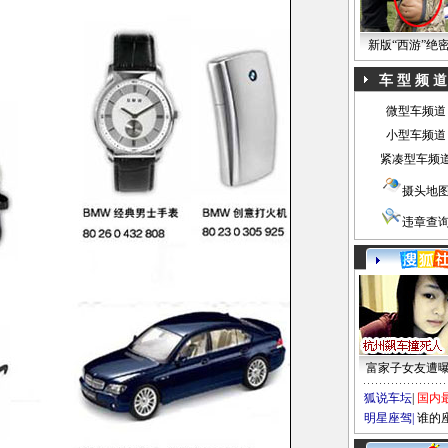
新版“西游”绝
车 型 频 道
微型车频道
小型车频道
紧凑型车频
摄头地
违章查
富家子女友遭
狐说车坛
|
国内
明星座驾
|
谁的