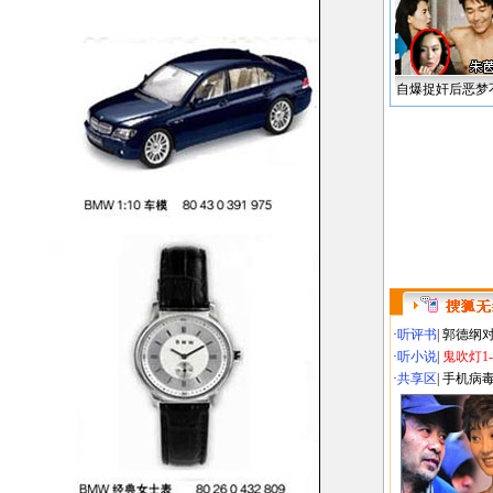
自爆捉奸后恶梦
·
听评书
|
郭德纲
·
听小说
|
鬼吹灯1
·
共享区
|
手机病