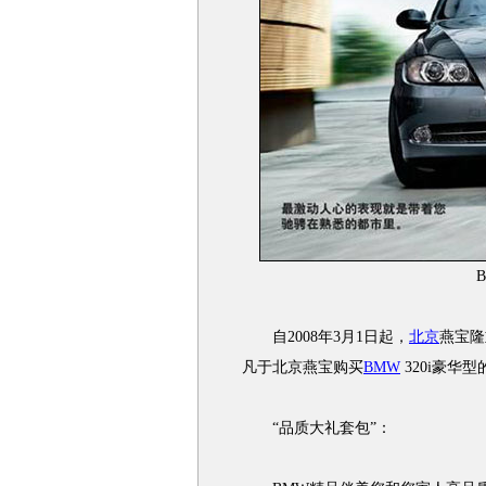
自2008年3月1日起，
北京
燕宝隆
凡于北京燕宝购买
BMW
320i豪华
“品质大礼套包”：