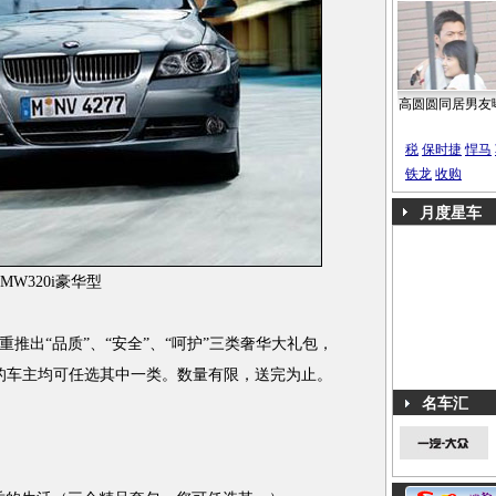
高圆圆同居男友
税
保时捷
悍马
铁龙
收购
月度星车
BMW320i豪华型
重推出“品质”、“安全”、“呵护”三类奢华大礼包，
型的车主均可任选其中一类。数量有限，送完为止。
名车汇