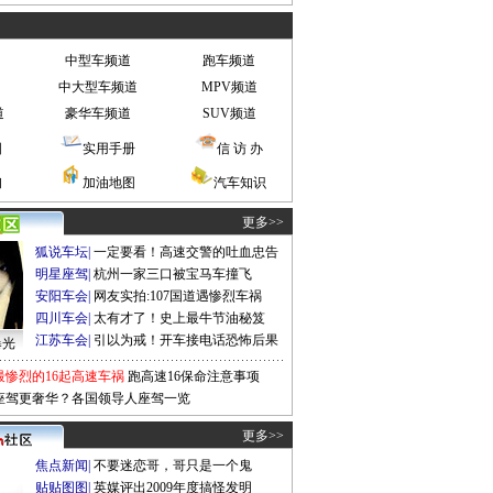
中型车频道
跑车频道
中大型车频道
MPV频道
道
豪华车频道
SUV频道
图
实用手册
信 访 办
询
加油地图
汽车知识
更多>>
狐说车坛
|
一定要看！高速交警的吐血忠告
明星座驾
|
杭州一家三口被宝马车撞飞
安阳车会
|
网友实拍:107国道遇惨烈车祸
四川车会
|
太有才了！史上最牛节油秘笈
江苏车会
|
引以为戒！开车接电话恐怖后果
曝光
最惨烈的16起高速车祸
跑高速16保命注意事项
座驾更奢华？各国领导人座驾一览
更多>>
焦点新闻
|
不要迷恋哥，哥只是一个鬼
贴贴图图
|
英媒评出2009年度搞怪发明