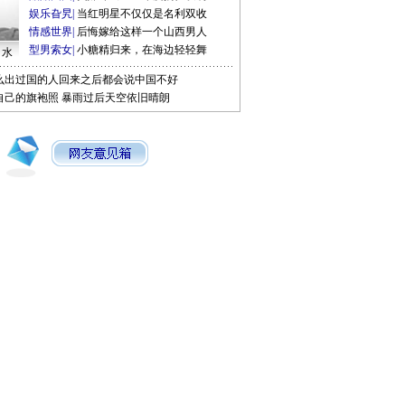
娱乐旮旯
|
当红明星不仅仅是名利双收
情感世界
|
后悔嫁给这样一个山西男人
型男索女
|
小糖精归来，在海边轻轻舞
口水
么出过国的人回来之后都会说中国不好
自己的旗袍照
暴雨过后天空依旧晴朗