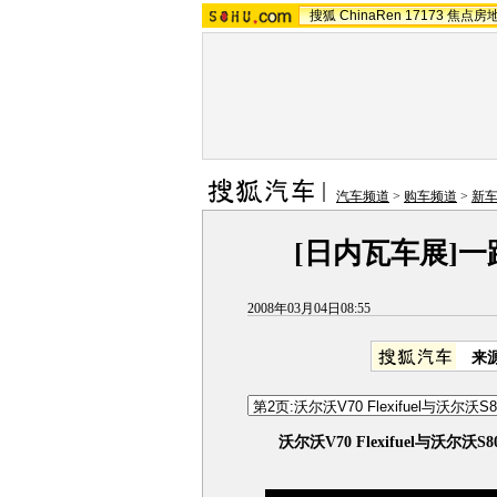
搜狐
ChinaRen
17173
焦点房
汽车频道
>
购车频道
>
新
[日内瓦车展]一
2008年03月04日08:55
来
沃尔沃V70 Flexifuel与沃尔沃S80 F