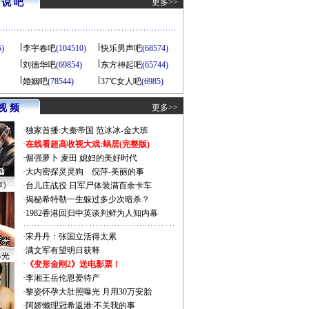
说 吧
更多>>
5)
李宇春吧
(104510)
快乐男声吧
(68574)
刘德华吧
(69854)
东方神起吧
(65744)
婚姻吧
(78544)
37℃女人吧
(6985)
视 频
更多>>
·
独家首播:大秦帝国
范冰冰-金大班
·
在线看超高收视大戏:
蜗居(完整版)
·
倔强萝卜
麦田
媳妇的美好时代
·
大内密探灵灵狗
倪萍-美丽的事
声》
·
台儿庄战役 日军尸体装满百余卡车
·
揭秘希特勒一生躲过多少次暗杀？
·
1982香港回归中英谈判鲜为人知内幕
·
宋丹丹：张国立活得太累
·
满文军有望明日获释
曝光
·
《变形金刚2》送电影票！
·
李湘王岳伦恩爱待产
·
黎姿怀孕大肚照曝光 月用30万安胎
·
阿娇懒理冠希返港:不关我的事