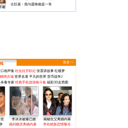
·
古巨基：我与霆锋都是一哥
不断
更多>>
对口相声集
杜拉拉升职记
张震讲故事
红楼梦
-精绝古城
世界名著
平凡的世界
货币战争2
毒杀毒专家
经典手机游游格斗集
福彩3D走势图
情史
李冰冰被爆已婚
揭秘生父离婚内幕
孕
·
揭刘晓庆离婚内幕
·
李幼斌新恋情曝光