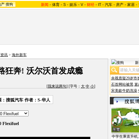
地产
搜狗
新闻
-
体育
-
S
-
娱乐
-
V
-
财经
-
IT
-
汽车
-
房产
-
家居
-
车资讯
>
海外新车
新
路狂奔! 沃尔沃首发成瘾
央视质疑29岁市
石首网站被黑
篡
[
我来说两句
] [字号：
大
中
小
]
宋美龄牛奶洗澡
源：搜狐汽车 作者：S-华人
lexifuel
中学生乘直升机