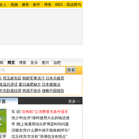
女人
-
视频
-
播客
-
邮件
-
博客
-
BBS
-
我说两句
闻
网页
博客
音乐
图片
说吧
长
邓玉娇失踪
朝鲜军事演习
日本兵赎罪
改温总讲话
夏日减肥秘方
日本瘦脸法
中共卧底结局
慈禧不快乐
侵略中国报告
更多>>
·
车 语
|
"后悔权"让消费者无条件退车
·
张少华
|
合并?保时捷用大众的钱还债
·
李 潮
|
上海通用淡出萨博是时间问题
·
沃晓东
|
凭什么腾中就不能收购悍马?
上学
·
沈玉祥
|
车市没有"浪潮也没有拐点"