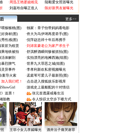
婚
·
周迅王艳婆媳相见
·
陆毅爱女照首曝光
折
·
刘嘉玲自曝正造人
·
陈好新男友被曝光
 后
更多>>
喂猕猴桃(图)
·
独家：章子怡带妈妈看电影
好身材(图)
·
佟大为马伊琍再度牵手(图)
秀性感(图)
·
倪萍赵忠祥十年后再携手
服装皆为租赁
·
刘涛富豪老公为家产求生子
颜乘地铁被拍
·
舒淇醉酒瞬间惨被抓拍(图)
做活体解剖
·
实拍漂亮的地摊西施(组图)
的暴烈脾气
·
世界九大罪恶之城(组图)
遇灵异事件
·
李孝利新欢私密视频曝光
成命案导火索
·
孟庭苇可爱儿子最新照(图)
：加入我们吧！
·
点击进入搜狐娱乐影视库
owGirl
·
游戏史上最般配的十对情侣
2》送票！
·
张元首透露戒毒生活
湘胎教
·
令人惊叹太空步下楼方式
密照
王菲小女儿李嫣曝光
酒井法子痛哭谢罪