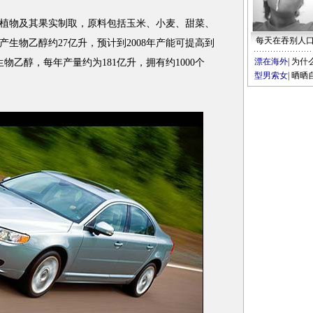
物及其果实制取，原料包括玉米、小麦、甜菜、
每天在吞别人
产生物乙醇约27亿升，预计到2008年产能可提高到
漂在海外
|
为什
生物乙醇，每年产量约为181亿升，拥有约1000个
型男索女
|
晒晒