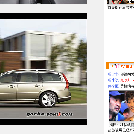
自爆捉奸后恶梦
·
听评书
|
郭德纲
·
听小说
|
鬼吹灯1
·
共享区
|
手机病
揭田壮壮徐帆
·
赵薇被爆已经怀