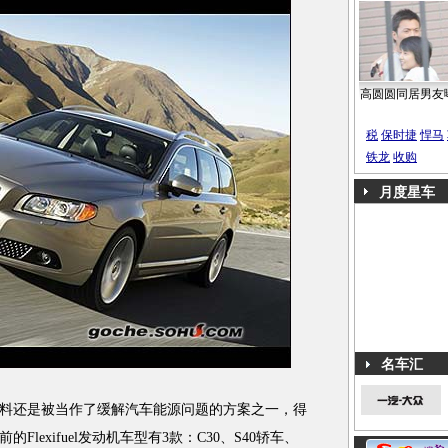
高圆圆同居男友
税
保时捷
悍马
铁龙
收购
月度星车
名车汇
还是被当作了缓解汽车能源问题的方案之一，得
lexifuel发动机车型有3款：C30、S40轿车、