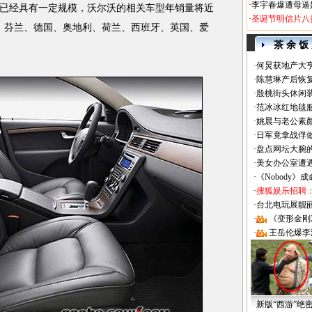
·
李宇春爆遭母逼
经具有一定规模，沃尔沃的相关车型年销量将近
·
圣诞节明信片八
、芬兰、德国、奥地利、荷兰、西班牙、英国、爱
茶 余 饭
·
何炅获地产大亨
·
陈慧琳产后恢复
·
殷桃街头休闲装
·
范冰冰红地毯
·
姚晨与老公素
·
日军竟拿战俘
·
盘点网坛大腕
·
美女办公室遭
·
《Nobody》
·
搜狐娱乐招聘
·
台北电玩展靓丽Sh
·
《变形金刚
·
王岳伦爆李
新版“西游”绝