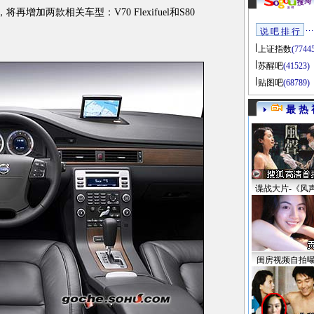
增加两款相关车型：V70 Flexifuel和S80
说 吧 排 行
上证指数
(7744
苏醒吧
(41523)
贴图吧
(68789)
最 热 
谍战大片-《风
闺房视频自拍