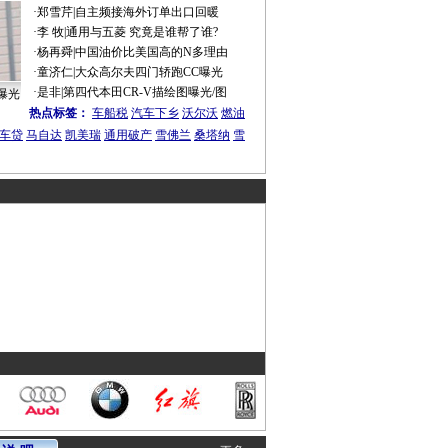
·
郑雪芹
|
自主频接海外订单出口回暖
·
李 牧
|
通用与五菱 究竟是谁帮了谁?
·
杨再舜
|
中国油价比美国高的N多理由
·
童济仁
|
大众高尔夫四门轿跑CC曝光
·
是非
|
第四代本田CR-V描绘图曝光/图
曝光
热点标签：
车船税
汽车下乡
沃尔沃
燃油
车贷
马自达
凯美瑞
通用破产
雪佛兰
桑塔纳
雪