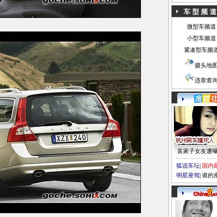
车 型 频 道
微型车频道
小型车频道
紧凑型车频
摄头地
违章查
富家子女友遭
狐说车坛
|
国内
明星座驾
|
谁的