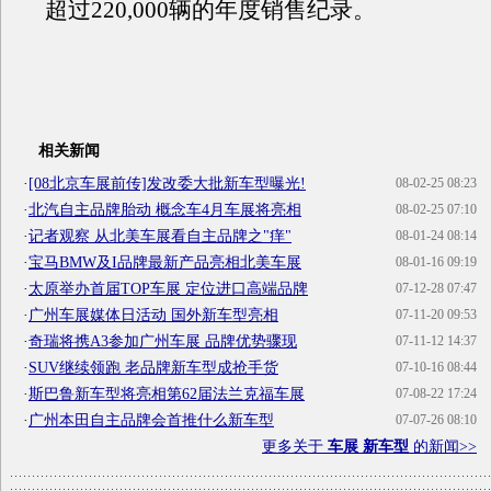
超过220,000辆的年度销售纪录。
相关新闻
·
[08北京车展前传]发改委大批新车型曝光!
08-02-25 08:23
·
北汽自主品牌胎动 概念车4月车展将亮相
08-02-25 07:10
·
记者观察 从北美车展看自主品牌之"痒"
08-01-24 08:14
·
宝马BMW及I品牌最新产品亮相北美车展
08-01-16 09:19
·
太原举办首届TOP车展 定位进口高端品牌
07-12-28 07:47
·
广州车展媒体日活动 国外新车型亮相
07-11-20 09:53
·
奇瑞将携A3参加广州车展 品牌优势骤现
07-11-12 14:37
·
SUV继续领跑 老品牌新车型成抢手货
07-10-16 08:44
·
斯巴鲁新车型将亮相第62届法兰克福车展
07-08-22 17:24
·
广州本田自主品牌会首推什么新车型
07-07-26 08:10
更多关于
车展 新车型
的新闻>>