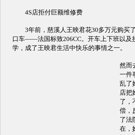
4S店拒付巨额维修费
3年前，慈溪人王映君花30多万元购买
口车——法国标致206CC。开车上下班以及
学，成了王映君生活中快乐的事情之一。
然而
一件
乱了
店把
了，
偿，
了法
在，