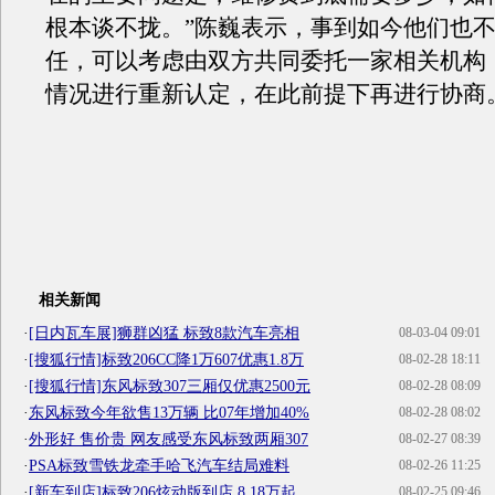
根本谈不拢。”陈巍表示，事到如今他们也
任，可以考虑由双方共同委托一家相关机构
情况进行重新认定，在此前提下再进行协商
相关新闻
·
[日内瓦车展]狮群凶猛 标致8款汽车亮相
08-03-04 09:01
·
[搜狐行情]标致206CC降1万607优惠1.8万
08-02-28 18:11
·
[搜狐行情]东风标致307三厢仅优惠2500元
08-02-28 08:09
·
东风标致今年欲售13万辆 比07年增加40%
08-02-28 08:02
·
外形好 售价贵 网友感受东风标致两厢307
08-02-27 08:39
·
PSA标致雪铁龙牵手哈飞汽车结局难料
08-02-26 11:25
·
[新车到店]标致206炫动版到店 8.18万起
08-02-25 09:46