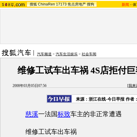
搜狐
ChinaRen
17173
焦点房地产
搜狗
新闻
-
体
汽车频道
>
汽车生活娱乐
>
社会车闻
维修工试车出车祸 4S店拒付
2008年03月05日07:56
[
我来
来源：浙江在线-今日早报 作者
慈溪
一法国
标致
车主的非正常遭遇
维修工试车出车祸