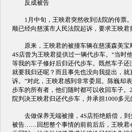
反成被告
1月中旬，王映君突然收到法院的传票。
顺已经向慈溪市人民法院起诉，要求王映君
原来，王映君的被撞车辆在慈溪森美宝
4S店曾为王映君提供过一辆代步车。“当时
等我的车子修好后归还代步车。既然车子还
就要我归还呢？而且事先也没向我提出，就
诉。”对此，王映君感到非常委屈。陈巍却
步车的所有者，他们随时都可以收回车子。2
院判决王映君归还代步车，并承担1000多
去做保养无端被撞，4S店拒绝赔偿，到
被告……回想整个事情的前前后后，王映君