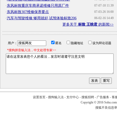
·
东风标致重庆车商承诺维修只用原厂件
07-07-18 11:39
·
东风标致307维修保养要点
07-03-26 16:00
·
汽车与驾驶维修:够用就好,试驾体验标致206
06-02-16 14:49
更多关于
标致 王映君
的新闻>>
用户：
匿名
隐藏地址
设为辩论话题
*搜狗拼音输入法，中文处理专家>>
设置首页
-
搜狗输入法
-
支付中心
-
搜狐招聘
-
广告服务
-
客
Copyright
©
2016 Sohu.com
搜狐不良信息