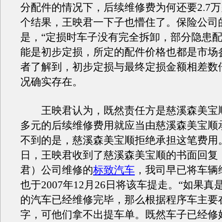
分配件的情况下，后续维修费为何还要2.7
个结果，王映君一下子也懵住了。保险公司
是，“定损时车子没有完全拆卸，部分隐患
能是初步定损，所定的配件价格也都是市场
者了解到，初步定损与最终定损金额相差数
况确实存在。
王映君认为，既然责任方是慈溪森美宝顺，
多元的后续维修费用就应当由慈溪森美宝顺
不到的是，慈溪森美宝顺拒绝承担这笔费用。
日，王映君收到了慈溪森美宝顺的书面回复
君）公司维修的
标致汽车
，我司早已将车辆
也于2007年12月26日将该车提走。“如果
的汽车已经维修完毕，那么根据程序车主要
字，可他们拿不出提车单。既然车子已经修