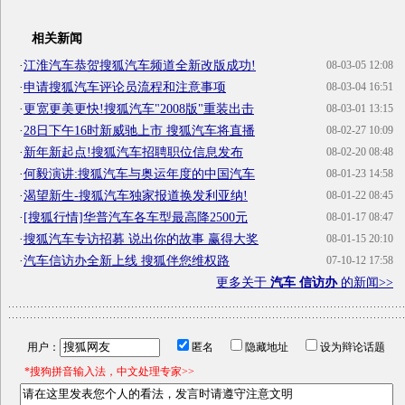
相关新闻
·
江淮汽车恭贺搜狐汽车频道全新改版成功!
08-03-05 12:08
·
申请搜狐汽车评论员流程和注意事项
08-03-04 16:51
·
更宽更美更快!搜狐汽车"2008版"重装出击
08-03-01 13:15
·
28日下午16时新威驰上市 搜狐汽车将直播
08-02-27 10:09
·
新年新起点!搜狐汽车招聘职位信息发布
08-02-20 08:48
·
何毅演讲:搜狐汽车与奥运年度的中国汽车
08-01-23 14:58
·
渴望新生-搜狐汽车独家报道换发利亚纳!
08-01-22 08:45
·
[搜狐行情]华普汽车各车型最高降2500元
08-01-17 08:47
·
搜狐汽车专访招募 说出你的故事 赢得大奖
08-01-15 20:10
·
汽车信访办全新上线 搜狐伴您维权路
07-10-12 17:58
更多关于
汽车 信访办
的新闻>>
用户：
匿名
隐藏地址
设为辩论话题
*搜狗拼音输入法，中文处理专家>>