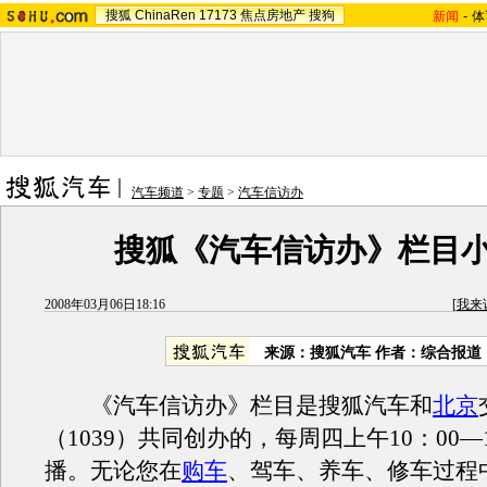
搜狐
ChinaRen
17173
焦点房地产
搜狗
新闻
-
体
汽车频道
>
专题
>
汽车信访办
搜狐《汽车信访办》栏目
2008年03月06日18:16
[
我来
来源：搜狐汽车 作者：综合报道
《汽车信访办》栏目是搜狐汽车和
北京
（1039）共同创办的，每周四上午10：00—
播。无论您在
购车
、驾车、养车、修车过程