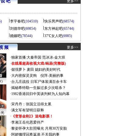
说 吧
更多>>
5)
李宇春吧
(104510)
快乐男声吧
(68574)
刘德华吧
(69854)
东方神起吧
(65744)
婚姻吧
(78544)
37℃女人吧
(6985)
视 频
更多>>
·
独家首播:大秦帝国
范冰冰-金大班
·
在线看超高收视大戏:
蜗居(完整版)
·
倔强萝卜
麦田
媳妇的美好时代
·
大内密探灵灵狗
倪萍-美丽的事
声》
·
台儿庄战役 日军尸体装满百余卡车
·
揭秘希特勒一生躲过多少次暗杀？
·
1982香港回归中英谈判鲜为人知内幕
·
宋丹丹：张国立活得太累
·
满文军有望明日获释
曝光
·
《变形金刚2》送电影票！
·
李湘王岳伦恩爱待产
·
黎姿怀孕大肚照曝光 月用30万安胎
·
阿娇懒理冠希返港:不关我的事