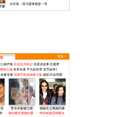
·
古巨基：我与霆锋都是一哥
不断
更多>>
对口相声集
杜拉拉升职记
张震讲故事
红楼梦
-精绝古城
世界名著
平凡的世界
货币战争2
毒杀毒专家
经典手机游游格斗集
福彩3D走势图
情史
李冰冰被爆已婚
揭秘生父离婚内幕
孕
·
揭刘晓庆离婚内幕
·
李幼斌新恋情曝光