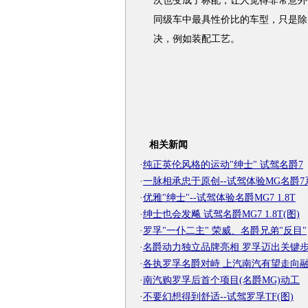
次也变成了标配，让人觉得非常意外
同级车中最具性价比的车型，只是除
决，例如装配工艺。
相关新闻
·
纯正英伦风格的运动"绅士" 试驾名爵7
·
一脉相承忠于原创--试驾体验MG名爵7
·
优雅"绅士"--试驾体验名爵MG7 1.8T
·
绅士也会发飚 试驾名爵MG7 1.8T(图)
·
罗孚"一仆二主" 荣威、名爵兄弟"反目"
·
名爵动力独立品牌亮相 罗孚迈出关键
·
各执罗孚名爵对峙 上汽南汽有望走向
·
南汽购罗孚后首个项目(名爵MG)动工
·
不要幻想得到舒适--试驾罗孚TF(图)