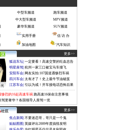
中型车频道
跑车频道
中大型车频道
MPV频道
道
豪华车频道
SUV频道
图
实用手册
信 访 办
询
加油地图
汽车知识
更多>>
狐说车坛
|
一定要看！高速交警的吐血忠告
明星座驾
|
杭州一家三口被宝马车撞飞
安阳车会
|
网友实拍:107国道遇惨烈车祸
四川车会
|
太有才了！史上最牛节油秘笈
江苏车会
|
引以为戒！开车接电话恐怖后果
曝光
最惨烈的16起高速车祸
跑高速16保命注意事项
座驾更奢华？各国领导人座驾一览
更多>>
焦点新闻
|
不要迷恋哥，哥只是一个鬼
贴贴图图
|
英媒评出2009年度搞怪发明
娱乐旮旯
|
当红明星不仅仅是名利双收