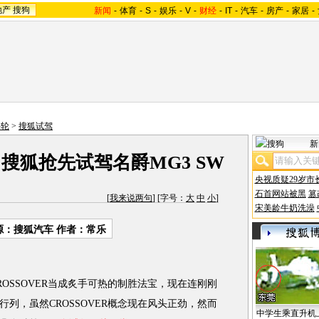
地产
搜狗
新闻
-
体育
-
S
-
娱乐
-
V
-
财经
-
IT
-
汽车
-
房产
-
家居
-
斗轮
>
搜狐试驾
新
? 搜狐抢先试驾名爵MG3 SW
央视质疑29岁市
石首网站被黑
篡
[
我来说两句
] [字号：
大
中
小
]
宋美龄牛奶洗澡
源：搜狐汽车 作者：常乐
ROSSOVER当成炙手可热的制胜法宝，现在连刚刚
行列，虽然CROSSOVER概念现在风头正劲，然而
中学生乘直升机