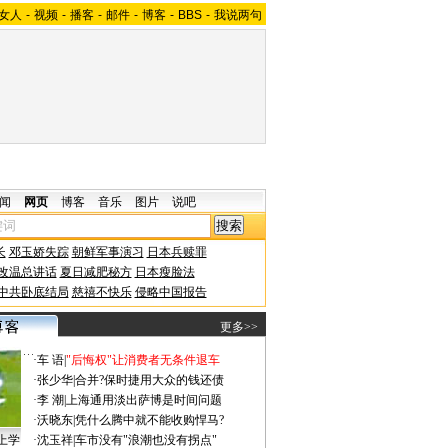
女人
-
视频
-
播客
-
邮件
-
博客
-
BBS
-
我说两句
闻
网页
博客
音乐
图片
说吧
长
邓玉娇失踪
朝鲜军事演习
日本兵赎罪
改温总讲话
夏日减肥秘方
日本瘦脸法
中共卧底结局
慈禧不快乐
侵略中国报告
更多>>
·
车 语
|
"后悔权"让消费者无条件退车
·
张少华
|
合并?保时捷用大众的钱还债
·
李 潮
|
上海通用淡出萨博是时间问题
·
沃晓东
|
凭什么腾中就不能收购悍马?
上学
·
沈玉祥
|
车市没有"浪潮也没有拐点"