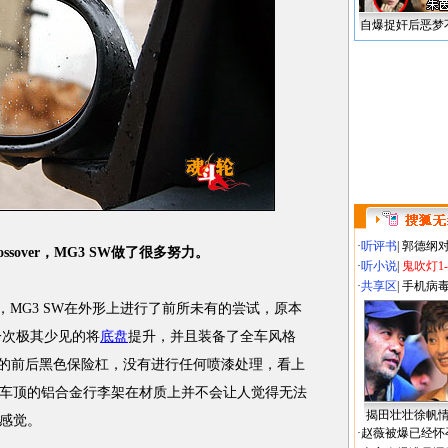
自爆捉奸后恶梦
·
听评书
|
郭德纲
over，MG3 SW做了很多努力。
·
听小说
|
鬼吹灯1
·
共享区
|
手机病
征，MG3 SW在外形上进行了前所未有的尝试，原本
一次极其少见的将
底盘
提升，并且装备了全车风格
独特的前后黑色保险杠，没有进行任何喷漆处理，看上
车顶的铝合金行李架在材质上并不会让人觉得无法
揭田壮壮徐帆
感觉。
·
赵薇被爆已经怀