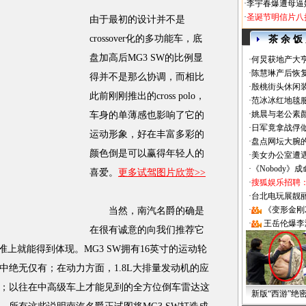
·
李宇春爆遭母逼
·
圣诞节明信片八
由于最初的设计并不是
crossover化的多功能车，底
茶 余 饭
盘加高后MG3 SW的比例显
·
何炅获地产大亨
·
陈慧琳产后恢复
得并不是那么协调，而相比
·
殷桃街头休闲装
此前刚刚推出的cross polo，
·
范冰冰红地毯
·
姚晨与老公素
车身的单薄感也影响了它的
·
日军竟拿战俘
运动形象，好在丰富多彩的
·
盘点网坛大腕
颜色倒是可以赢得年轻人的
·
美女办公室遭
·
《Nobody》
喜爱。
更多试驾图片欣赏>>
·
搜狐娱乐招聘
·
台北电玩展靓丽Sh
·
《变形金刚
当然，南汽名爵的确是
·
王岳伦爆李
在很有诚意的向我们推荐它
准上就能得到体现。MG3 SW拥有16英寸的运动轮
中绝无仅有；在动力方面，1.8L大排量发动机的应
；以往在中高级车上才能见到的全方位倒车雷达这
新版“西游”绝