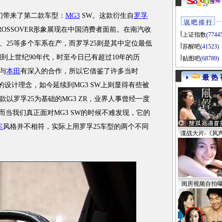
们带来了第二款车型：
MG3
SW。这款衍生自
罗孚
说 吧 排 行
ROSSOVER形象展现在中国消费者面前。在南汽收
上证指数
(7744
5、25等多个车系在产，而罗孚25则是其中定位最低
苏醒吧
(41523)
溯到上世纪90年代，时至今日已有超过10年的历
贴图吧
(68789)
与
本田
有深入的合作，所以它借鉴了许多当时
最 热 
设计理念，如今延续到MG3 SW上则显得有些被
款以罗孚25为基础的MG3 ZR，业界人事曾经一度
然而当我们真正面对MG3 SW的时候不难发现，它的
车
风格并不相符，实际上用罗孚25车型的两个不同
谍战大片-《风
闺房视频自拍