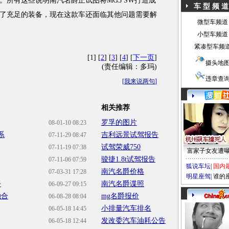
。所有这些说明南汽名爵正试图将MG3 SW打造成
车 型 频 道
了充足的装备，现在这款车还面临其他问题需要解
微型车频道
小型车频道
紧凑型车频
[1] [
2
] [
3
] [
4
] [
下一页
]
摄头地
(责任编辑：多玛)
违章查
[
我来说两句
]
相关推荐
罗孚的图片
08-01-10 08:23
系
吉利远景试驾报告
07-11-29 08:47
试驾荣威750
07-11-19 07:38
富家子女友遭
骏捷1.8t试驾报告
07-11-06 07:59
狐说车坛
|
国内
南汽名爵价格
07-03-31 17:28
明星座驾
|
谁的
步
南汽名爵谍照
06-09-27 09:15
融合
mg名爵报价
06-08-28 08:04
小排量汽车排名
06-05-18 14:45
发改委汽车油耗公告
06-05-18 12:44