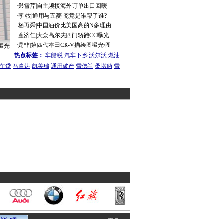
·
郑雪芹
|
自主频接海外订单出口回暖
·
李 牧
|
通用与五菱 究竟是谁帮了谁?
·
杨再舜
|
中国油价比美国高的N多理由
·
童济仁
|
大众高尔夫四门轿跑CC曝光
·
是非
|
第四代本田CR-V描绘图曝光/图
曝光
热点标签：
车船税
汽车下乡
沃尔沃
燃油
车贷
马自达
凯美瑞
通用破产
雪佛兰
桑塔纳
雪