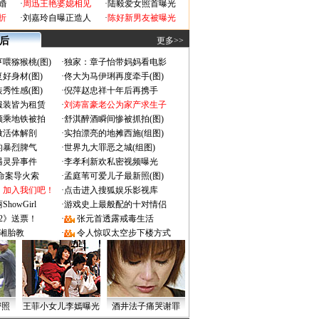
婚
·
周迅王艳婆媳相见
·
陆毅爱女照首曝光
折
·
刘嘉玲自曝正造人
·
陈好新男友被曝光
 后
更多>>
喂猕猴桃(图)
·
独家：章子怡带妈妈看电影
好身材(图)
·
佟大为马伊琍再度牵手(图)
秀性感(图)
·
倪萍赵忠祥十年后再携手
服装皆为租赁
·
刘涛富豪老公为家产求生子
颜乘地铁被拍
·
舒淇醉酒瞬间惨被抓拍(图)
做活体解剖
·
实拍漂亮的地摊西施(组图)
的暴烈脾气
·
世界九大罪恶之城(组图)
遇灵异事件
·
李孝利新欢私密视频曝光
成命案导火索
·
孟庭苇可爱儿子最新照(图)
：加入我们吧！
·
点击进入搜狐娱乐影视库
owGirl
·
游戏史上最般配的十对情侣
2》送票！
·
张元首透露戒毒生活
湘胎教
·
令人惊叹太空步下楼方式
密照
王菲小女儿李嫣曝光
酒井法子痛哭谢罪