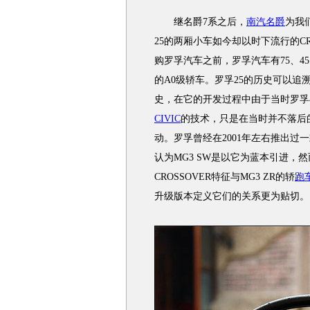
继名爵7系之后，
南汽名爵
为我
25的两厢小车如今却以时下流行的C
购罗孚汽车之前，罗孚汽车有75、4
的A0级轿车。罗孚25的历史可以追
史，在它的开发过程中由于当时罗孚
CIVIC
的技术，只是在当时并不落后的
动。罗孚曾经在2001年左右推出过一
认为MG3 SW是以它为蓝本引进，
CROSSOVER特征与MG3 ZR的轿
跑
升级版本定义它们的关系更为贴切。