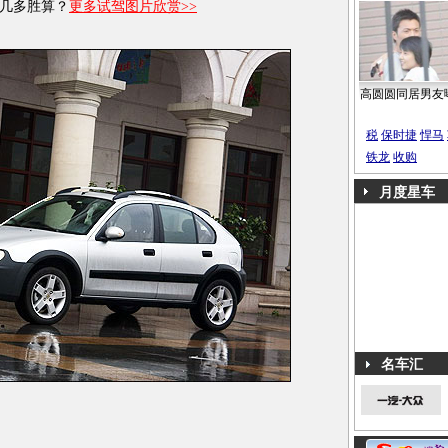
几多胜算？
更多试驾图片欣赏>>
高圆圆同居男友
税
保时捷
悍马
铁龙
收购
月度星车
名车汇