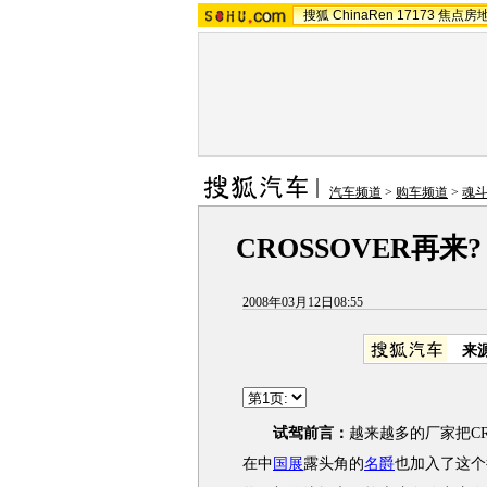
搜狐
ChinaRen
17173
焦点房
汽车频道
>
购车频道
>
魂
CROSSOVER再来
2008年03月12日08:55
来
试驾前言：
越来越多的厂家把C
在中
国展
露头角的
名爵
也加入了这个