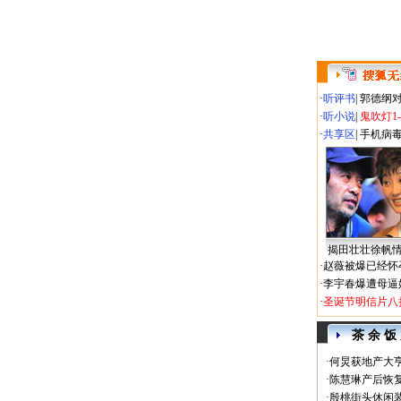
·
听评书
|
郭德纲
·
听小说
|
鬼吹灯1
·
共享区
|
手机病
揭田壮壮徐帆
·
赵薇被爆已经怀
·
李宇春爆遭母逼
·
圣诞节明信片八
茶 余 饭
·
何炅获地产大亨
·
陈慧琳产后恢复
·
殷桃街头休闲装