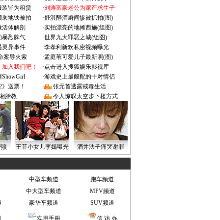
服装皆为租赁
·
刘涛富豪老公为家产求生子
颜乘地铁被拍
·
舒淇醉酒瞬间惨被抓拍(图)
做活体解剖
·
实拍漂亮的地摊西施(组图)
的暴烈脾气
·
世界九大罪恶之城(组图)
遇灵异事件
·
李孝利新欢私密视频曝光
成命案导火索
·
孟庭苇可爱儿子最新照(图)
：加入我们吧！
·
点击进入搜狐娱乐影视库
owGirl
·
游戏史上最般配的十对情侣
2》送票！
·
张元首透露戒毒生活
湘胎教
·
令人惊叹太空步下楼方式
密照
王菲小女儿李嫣曝光
酒井法子痛哭谢罪
中型车频道
跑车频道
中大型车频道
MPV频道
道
豪华车频道
SUV频道
图
实用手册
信 访 办