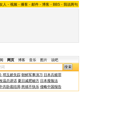
女人
-
视频
-
播客
-
邮件
-
博客
-
BBS
-
我说两句
闻
网页
博客
音乐
图片
说吧
长
邓玉娇失踪
朝鲜军事演习
日本兵赎罪
改温总讲话
夏日减肥秘方
日本瘦脸法
中共卧底结局
慈禧不快乐
侵略中国报告