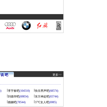
说 吧
更多>>
5)
李宇春吧
(104510)
快乐男声吧
(68574)
刘德华吧
(69854)
东方神起吧
(65744)
婚姻吧
(78544)
37℃女人吧
(6985)