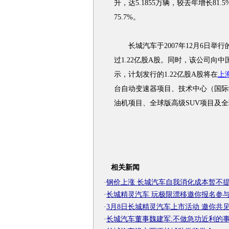
升，达5.1855万辆，较去年增长81.
75.7%。
长城汽车于2007年12月6日举
过1.22亿股A股。同时，该公司向
示，计划发行的1.22亿股A股将在
上
台自动变速器项目、技术中心（国际
油机项目、全球版高级SUV项目及
相关新闻
·
钢价上涨 长城汽车自我消化成本暂不
·
长城精灵汽车 玩极限漂移邀你报名参
·
3月8日长城精灵汽车上市活动 邀你共
·
长城汽车董事魏建军:不做急功近利的