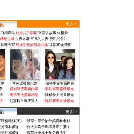
更多>>
对口相声集
杜拉拉升职记
张震讲故事
红楼梦
-精绝古城
世界名著
平凡的世界
货币战争2
毒杀毒专家
经典手机游游格斗集
福彩3D走势图
情史
李冰冰被爆已婚
揭秘生父离婚内幕
孕
·
揭刘晓庆离婚内幕
·
李幼斌新恋情曝光
婚
·
周迅王艳婆媳相见
·
陆毅爱女照首曝光
折
·
刘嘉玲自曝正造人
·
陈好新男友被曝光
 后
更多>>
喂猕猴桃(图)
·
独家：章子怡带妈妈看电影
好身材(图)
·
佟大为马伊琍再度牵手(图)
秀性感(图)
·
倪萍赵忠祥十年后再携手