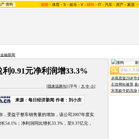
地产
搜狗
新闻
-
体育
-
S
-
娱乐
-
V
-
财经
-
IT
-
汽车
-
房产
-
家居
-
车金融新闻
新
利0.91元净利润增33.3%
央视质疑29岁市
石首网站被黑
篡
[
我来说两句
] [字号：
大
中
小
]
宋美龄牛奶洗澡
来源：每日经济新闻 作者：刘小庆
公告称，受益于整车销售量的增加，该公司2007年度实
54.1%；净利润同比增长33.3%，至9.37亿元，