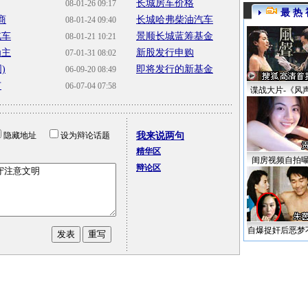
长城房车价格
08-01-26 09:17
最 热 
商
长城哈弗柴油汽车
08-01-24 09:40
汽车
景顺长城蓝筹基金
08-01-21 10:21
为主
新股发行申购
07-01-31 08:02
)
即将发行的新基金
06-09-20 08:49
市
06-07-04 07:58
谍战大片-《风
隐藏地址
设为辩论话题
我来说两句
精华区
闺房视频自拍
辩论区
自爆捉奸后恶梦