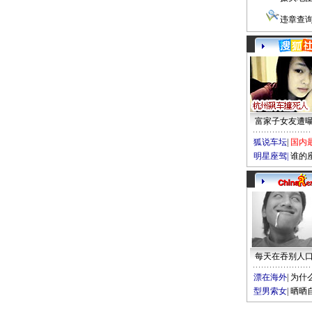
违章查
富家子女友遭
狐说车坛
|
国内
明星座驾
|
谁的
每天在吞别人
漂在海外
|
为什
型男索女
|
晒晒