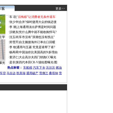
更多>>
·
车 语
|
"后悔权"让消费者无条件退车
·
张少华
|
合并?保时捷用大众的钱还债
·
李 潮
|
上海通用淡出萨博是时间问题
·
沃晓东
|
凭什么腾中就不能收购悍马?
上学
·
沈玉祥
|
车市没有"浪潮也没有拐点"
·
郑雪芹
|
自主频接海外订单出口回暖
·
李 牧
|
通用与五菱 究竟是谁帮了谁?
·
杨再舜
|
中国油价比美国高的N多理由
·
童济仁
|
大众高尔夫四门轿跑CC曝光
·
是非
|
第四代本田CR-V描绘图曝光/图
曝光
热点标签：
车船税
汽车下乡
沃尔沃
燃油
车贷
马自达
凯美瑞
通用破产
雪佛兰
桑塔纳
雪