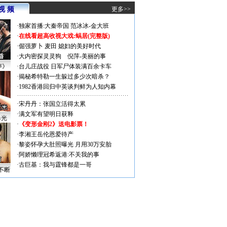
视 频
更多>>
·
独家首播:大秦帝国
范冰冰-金大班
·
在线看超高收视大戏:
蜗居(完整版)
·
倔强萝卜
麦田
媳妇的美好时代
·
大内密探灵灵狗
倪萍-美丽的事
声》
·
台儿庄战役 日军尸体装满百余卡车
·
揭秘希特勒一生躲过多少次暗杀？
·
1982香港回归中英谈判鲜为人知内幕
·
宋丹丹：张国立活得太累
·
满文军有望明日获释
曝光
·
《变形金刚2》送电影票！
·
李湘王岳伦恩爱待产
·
黎姿怀孕大肚照曝光 月用30万安胎
·
阿娇懒理冠希返港:不关我的事
·
古巨基：我与霆锋都是一哥
不断