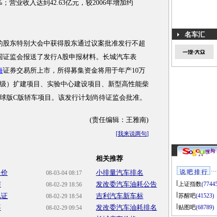
5%；营业收入达到42.63亿元，较2006年增加约
名车汇
行的股东特别大会中获得股东通过议案批准发行不超
中国证监会报送了发行A股申报材料。长城汽车表
海
证券交易所上市，所得募集资金将用于年产10万
级）扩建项目、实验中心建设项目、新型高性能柴
全球版C版轿车项目。该发行计划尚待证监会批准。
(责任编辑：王雅南)
[
我来说两句
]
相关推荐
说 吧 排 行
提价
小排量汽车排名
08-03-04 08:17
与
发改委汽车油耗公告
上证指数
(7744
08-02-29 18:56
见证
吉利汽车新车标
苏醒吧
(41523)
08-02-29 18:54
事
发改委汽车油耗排名
贴图吧
(68789)
08-02-29 09:54