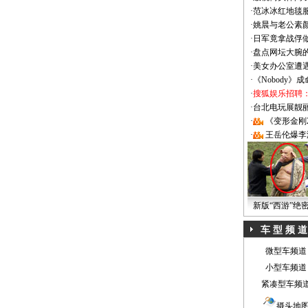
·
范冰冰红地毯
·
姚晨与老公素
·
日军竟拿战俘
·
盘点网坛大腕
·
美女办公室遭
·
《Nobody》
·
搜狐娱乐招聘
·
台北电玩展靓丽Sh
·
《变形金刚
·
王岳伦爆李
新版“西游”绝
车 型 频 道
微型车频道
小型车频道
紧凑型车频
摄头地