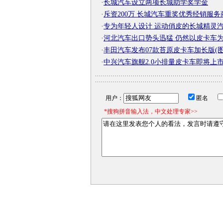
·
长城汽车设立两项长城助学奖学金
·
斥资200万 长城汽车重奖优秀经销服务
·
专为年轻人设计 运动俏皮的长城精灵
·
河北汽车出口势头迅猛 仍然以皮卡车
·
丰田汽车发布07款苔原皮卡车加长版(图
·
中兴汽车旗舰2.0小排量皮卡车即将上
用户：
匿名
*搜狗拼音输入法，中文处理专家>>