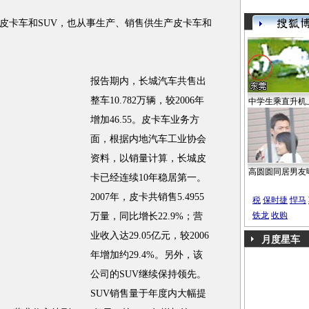
皮卡车和SUV，也从事生产、销售供生产皮卡车和
报告期内，长城汽车共售出
整车10.782万辆，较2006年
中学生乘直升机
增加46.55。皮卡车业务方
面，根据内地汽车工业协会
资料，以销量计算，长城皮
高圆圆同居男友
卡已经连续10年稳居第一。
2007年，皮卡共销售5.4955
税
保时捷
悍马
铁龙
收购
万量，同比增长22.9%；营
业收入达29.05亿元，较2006
月度星车
年增加约29.4%。另外，该
公司的SUV继续保持领先。
SUV销售量于年度内大幅提