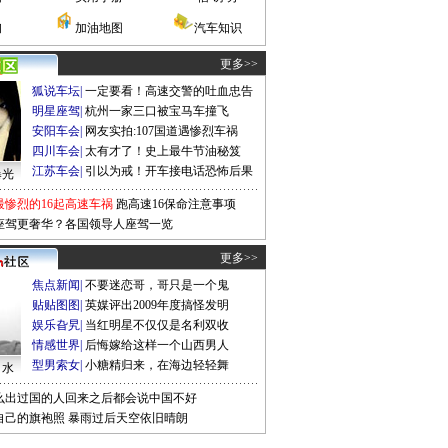
询
加油地图
汽车知识
更多>>
狐说车坛
|
一定要看！高速交警的吐血忠告
明星座驾
|
杭州一家三口被宝马车撞飞
安阳车会
|
网友实拍:107国道遇惨烈车祸
四川车会
|
太有才了！史上最牛节油秘笈
江苏车会
|
引以为戒！开车接电话恐怖后果
曝光
最惨烈的16起高速车祸
跑高速16保命注意事项
座驾更奢华？各国领导人座驾一览
更多>>
焦点新闻
|
不要迷恋哥，哥只是一个鬼
贴贴图图
|
英媒评出2009年度搞怪发明
娱乐旮旯
|
当红明星不仅仅是名利双收
情感世界
|
后悔嫁给这样一个山西男人
型男索女
|
小糖精归来，在海边轻轻舞
口水
么出过国的人回来之后都会说中国不好
自己的旗袍照
暴雨过后天空依旧晴朗