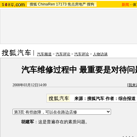
搜狐
ChinaRen
17173
焦点房地产
搜狗
新闻
-
体
汽车频道
>
汽车评论
>
汽车评论
>
人物访谈
汽车维修过程中 最重要是对待问
2008年03月12日14:09
[
我来
来源：
搜狐汽车
作者：综合报道
胡建军
：这是普遍存在的素质问题。