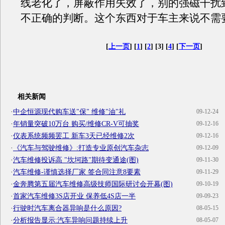
线老化了，屏蔽作用失效了，别的强磁干扰
不正确的判断。这个东西对于车主来说不需
[
上一页
] [
1
] [
2
] [3] [
4
] [
下一页
]
相关新闻
·
中企恒源现代购车送"保" 维修"油"礼
09-12-24
·
年销量突破10万台 购买/维修CR-V可抽奖
09-12-16
·
仪表系统频频罢工 新车3天已经维修2次
09-12-16
·
《汽车与驾驶维修》:打造专业原创汽车杂志
09-12-09
·
汽车维修投诉高 "坎坷路"期待变通途(图)
09-11-30
·
汽车维修-谨慎选择厂家 签合同注意8要素
09-11-29
·
金奔腾第五届汽车维修高级技师国际研讨会开幕(图)
09-10-19
·
首家汽车维修3S店开业 保养低4S店一半
09-09-23
·
行驶时汽车离合器异响是什么原因?
08-05-15
·
分析报告显示:汽车异响问题持续上升
08-05-07