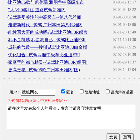
·
比亚迪F6欲与凯美瑞 雅阁争中高级车市
08-03-12 15:17
·
"大"不同以往 道路试驾新雅阁
08-02-04 13:22
·
试驾最受关注的中高级车--第八代雅阁
08-01-30 08:50
·
走进新时代--试驾 广州本田第八代雅阁
08-01-09 13:06
·
能续写大哥的成功吗?试驾比亚迪F3R感言
07-11-28 13:49
·
我不是凯越 我是我自己--试驾比亚迪F3R
07-11-16 11:30
·
成熟的气质——搜狐试驾比亚迪F3白金版
07-09-17 09:25
·
优化组合--试驾两厢中级车比亚迪F3R
07-07-28 10:39
·
家庭里的都市精灵--试驾比亚迪F3R(组图)
07-05-29 15:37
·
更高更稳--试驾06款广州本田雅阁(图)
06-08-14 12:04
用户：
匿名
隐藏地址
设为辩论话题
*搜狗拼音输入法，中文处理专家>>