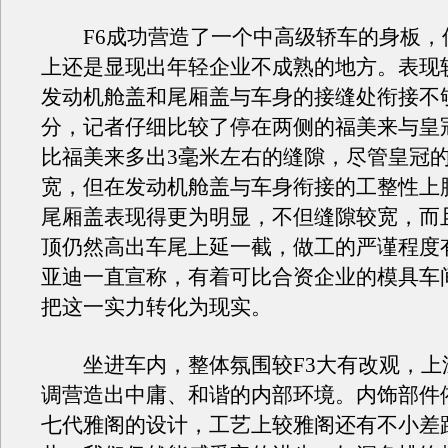
F6成功营造了一个中高级轿车的身板，
上还是显现出年轻企业不成熟的地方。表现
发动机舱盖和尾厢盖与车身的接缝处衔接不
分，记者仔细比较了停在两侧的福美来与皇冠
比福美来多出3毫米左右的缝隙，尽管皇冠
宽，但在发动机舱盖与车身衔接的工整性上
尾厢盖表现得更为明显，不但缝隙较宽，而
顶仍然高出车尾上延一截，做工的严谨程度
亚迪一直宣称，有着可比合资企业的模具车
把这一实力转化为现实。
坐进车内，整体氛围较F3大有改观，上
调营造出中庸、和谐的内部环境。内饰部件
七代雅阁的设计，工艺上较雅阁还有不小差