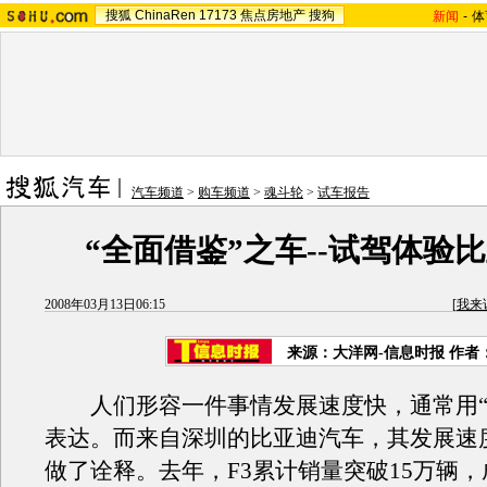
搜狐
ChinaRen
17173
焦点房地产
搜狗
新闻
-
体
汽车频道
>
购车频道
>
魂斗轮
>
试车报告
“全面借鉴”之车--试驾体验比
2008年03月13日06:15
[
我来
来源：大洋网-信息时报 作者
人们形容一件事情发展速度快，通常用“
表达。而来自深圳的比亚迪汽车，其发展速
做了诠释。去年，F3累计销量突破15万辆