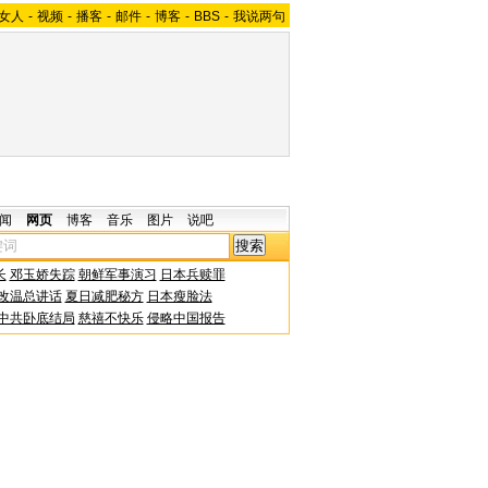
女人
-
视频
-
播客
-
邮件
-
博客
-
BBS
-
我说两句
闻
网页
博客
音乐
图片
说吧
长
邓玉娇失踪
朝鲜军事演习
日本兵赎罪
改温总讲话
夏日减肥秘方
日本瘦脸法
中共卧底结局
慈禧不快乐
侵略中国报告