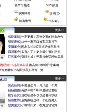
道
豪华车频道
SUV频道
图
实用手册
信 访 办
询
加油地图
汽车知识
更多>>
狐说车坛
|
一定要看！高速交警的吐血忠告
明星座驾
|
杭州一家三口被宝马车撞飞
安阳车会
|
网友实拍:107国道遇惨烈车祸
四川车会
|
太有才了！史上最牛节油秘笈
江苏车会
|
引以为戒！开车接电话恐怖后果
曝光
最惨烈的16起高速车祸
跑高速16保命注意事项
座驾更奢华？各国领导人座驾一览
更多>>
焦点新闻
|
不要迷恋哥，哥只是一个鬼
贴贴图图
|
英媒评出2009年度搞怪发明
娱乐旮旯
|
当红明星不仅仅是名利双收
情感世界
|
后悔嫁给这样一个山西男人
型男索女
|
小糖精归来，在海边轻轻舞
口水