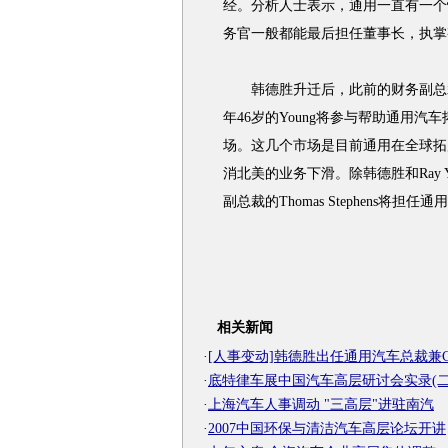
经。分析人士表示，通用一直有一个
务官一般都能最后担任董事长，执掌
韩德胜升迁后，此前的财务副总裁Ra
年46岁的Young将参与帮助通用
场。这几个市场是目前通用在全球拓
消北美的业务下滑。除韩德胜和Ray 
副总裁的Thomas Stephens将担
相关新闻
·
[人事变动]韩德胜出任通用汽车总裁兼C
·
底特律车展中国汽车高层研讨会实录(二
·
上海汽车人事调动 "三高层"进驻南汽
·
2007中国环保与清洁汽车高层论坛开讲