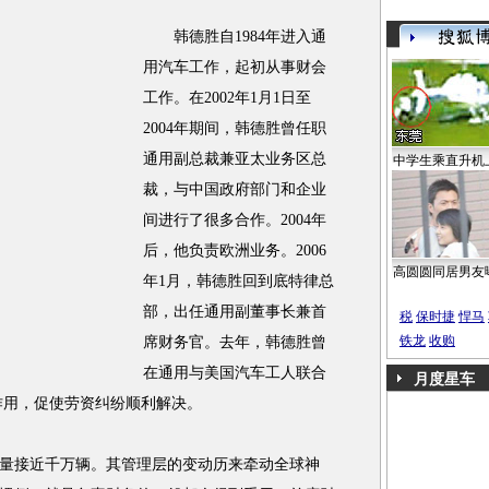
韩德胜自1984年进入通
用汽车工作，起初从事财会
工作。在2002年1月1日至
2004年期间，韩德胜曾任职
通用副总裁兼亚太业务区总
中学生乘直升机
裁，与中国政府部门和企业
间进行了很多合作。2004年
后，他负责欧洲业务。2006
高圆圆同居男友
年1月，韩德胜回到底特律总
部，出任通用副董事长兼首
税
保时捷
悍马
铁龙
收购
席财务官。去年，韩德胜曾
在通用与美国汽车工人联合
月度星车
作用，促使劳资纠纷顺利解决。
接近千万辆。其管理层的变动历来牵动全球神