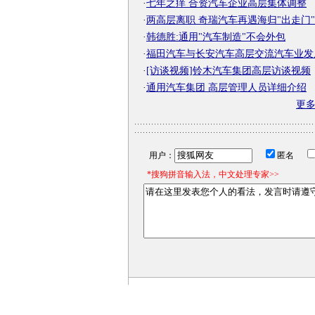
·
七年之痒 合资汽车企业高层集体调整
·
两高层离职 奇瑞汽车再遇海归"出走门"
·
韩德胜:通用"汽车制造"不会外包
·
福田汽车与长安汽车高层交流汽车业发
·
[访谈视频]铃木汽车集团高层访谈视频
·
通用汽车集团 高层管理人员详细介绍
更
用户：
匿名
*搜狗拼音输入法，中文处理专家>>