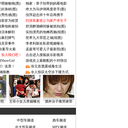
喂猕猴桃(图)
·
独家：章子怡带妈妈看电影
好身材(图)
·
佟大为马伊琍再度牵手(图)
秀性感(图)
·
倪萍赵忠祥十年后再携手
服装皆为租赁
·
刘涛富豪老公为家产求生子
颜乘地铁被拍
·
舒淇醉酒瞬间惨被抓拍(图)
做活体解剖
·
实拍漂亮的地摊西施(组图)
的暴烈脾气
·
世界九大罪恶之城(组图)
遇灵异事件
·
李孝利新欢私密视频曝光
成命案导火索
·
孟庭苇可爱儿子最新照(图)
：加入我们吧！
·
点击进入搜狐娱乐影视库
owGirl
·
游戏史上最般配的十对情侣
2》送票！
·
张元首透露戒毒生活
湘胎教
·
令人惊叹太空步下楼方式
密照
王菲小女儿李嫣曝光
酒井法子痛哭谢罪
中型车频道
跑车频道
中大型车频道
MPV频道