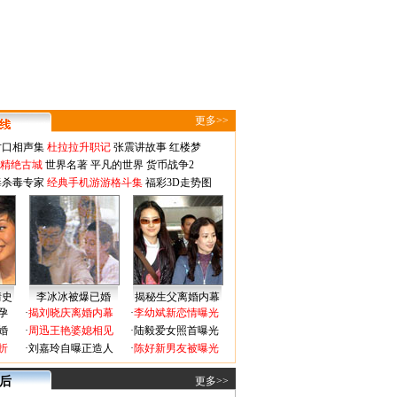
更多>>
对口相声集
杜拉拉升职记
张震讲故事
红楼梦
-精绝古城
世界名著
平凡的世界
货币战争2
毒杀毒专家
经典手机游游格斗集
福彩3D走势图
情史
李冰冰被爆已婚
揭秘生父离婚内幕
孕
·
揭刘晓庆离婚内幕
·
李幼斌新恋情曝光
婚
·
周迅王艳婆媳相见
·
陆毅爱女照首曝光
折
·
刘嘉玲自曝正造人
·
陈好新男友被曝光
 后
更多>>