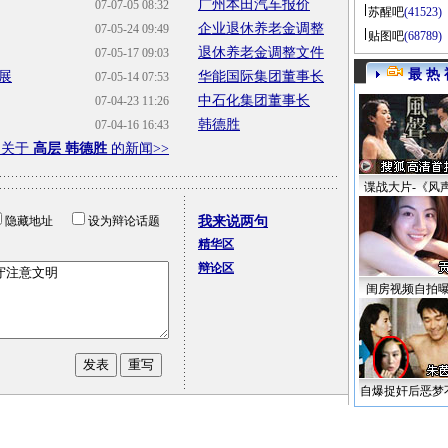
广州本田汽车报价
07-07-05 08:32
苏醒吧
(41523)
企业退休养老金调整
07-05-24 09:49
贴图吧
(68789)
退休养老金调整文件
07-05-17 09:03
最 热 
展
华能国际集团董事长
07-05-14 07:53
中石化集团董事长
07-04-23 11:26
韩德胜
07-04-16 16:43
多关于
高层 韩德胜
的新闻>>
谍战大片-《风
隐藏地址
设为辩论话题
我来说两句
精华区
辩论区
闺房视频自拍
自爆捉奸后恶梦