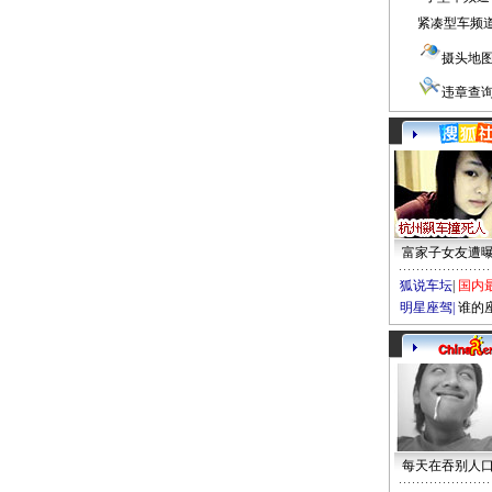
紧凑型车频
摄头地
违章查
富家子女友遭
狐说车坛
|
国内
明星座驾
|
谁的
每天在吞别人