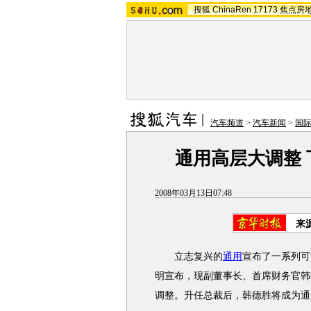
搜狐
ChinaRen
17173
焦点房
汽车频道
>
汽车新闻
>
国
通用高层大调整
2008年03月13日07:48
来
立志复兴的
通用
宣布了一系列可
明宣布，现副董事长、首席财务官韩
调整。升任总裁后，韩德胜将成为通