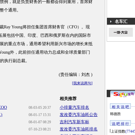
惯例，就是负责财务的一般都会得到重用，首席财
整个通用。
名车汇
y Young将担任集团首席财务官（CFO）。现
汽车拓展包括中国、印度、巴西和俄罗斯在内的国际市
展的重点市场，通用希望利用新兴市场的增长来抵
Young外，此前担任通用动力总成和全球质量部门
任通用的执行副总裁。
(责任编辑：刘杰 )
[
我来说两句
]
相关推荐
相 关 说 吧
OO
小排量汽车排名
08-03-05 20:37
韩德胜
)
发改委汽车油耗公告
08-01-17 15:31
吉利汽车新车标
08-01-07 08:29
说 吧 排 行
发改委汽车油耗排名
07-10-23 08:21
上证指数
(7744