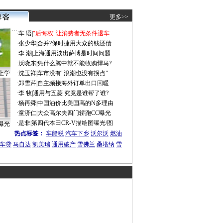
更多>>
·
车 语
|
"后悔权"让消费者无条件退车
·
张少华
|
合并?保时捷用大众的钱还债
·
李 潮
|
上海通用淡出萨博是时间问题
·
沃晓东
|
凭什么腾中就不能收购悍马?
上学
·
沈玉祥
|
车市没有"浪潮也没有拐点"
·
郑雪芹
|
自主频接海外订单出口回暖
·
李 牧
|
通用与五菱 究竟是谁帮了谁?
·
杨再舜
|
中国油价比美国高的N多理由
·
童济仁
|
大众高尔夫四门轿跑CC曝光
·
是非
|
第四代本田CR-V描绘图曝光/图
曝光
热点标签：
车船税
汽车下乡
沃尔沃
燃油
车贷
马自达
凯美瑞
通用破产
雪佛兰
桑塔纳
雪