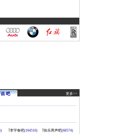
说 吧
更多>>
5)
李宇春吧
(104510)
快乐男声吧
(68574)