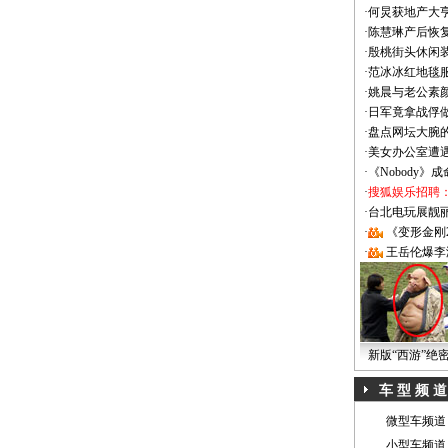
·
何炅获地产大亨
·
陈慧琳产后恢复
·
殷桃街头休闲装
·
范冰冰红地毯
·
姚晨与老公素
·
日军竟拿战俘
·
盘点网坛大腕
·
美女办公室遭
·
《Nobody》
·
搜狐娱乐招聘
·
台北电玩展靓丽Sh
·
《变形金刚
·
王岳伦爆李
新版“西游”绝
车 型 频 道
微型车频道
小型车频道