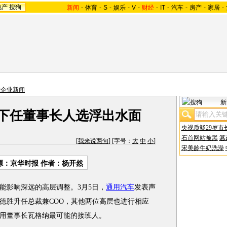
地产
搜狗
新闻
-
体育
-
S
-
娱乐
-
V
-
财经
-
IT
-
汽车
-
房产
-
家居
-
际企业新闻
新
 下任董事长人选浮出水面
央视质疑29岁市
石首网站被黑
篡
[
我来说两句
] [字号：
大
中
小
]
宋美龄牛奶洗澡
源：京华时报 作者：杨开然
能影响深远的高层调整。3月5日，
通用汽车
发表声
德胜升任总裁兼COO，其他两位高层也进行相应
用董事长瓦格纳最可能的接班人。