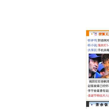
·
听评书
|
郭德纲
·
听小说
|
鬼吹灯1
·
共享区
|
手机病
揭田壮壮徐帆
·
赵薇被爆已经怀
·
李宇春爆遭母逼
·
圣诞节明信片八
茶 余 饭