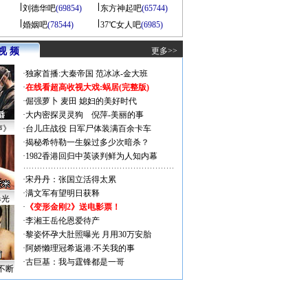
刘德华吧
(69854)
东方神起吧
(65744)
婚姻吧
(78544)
37℃女人吧
(6985)
视 频
更多>>
·
独家首播:大秦帝国
范冰冰-金大班
·
在线看超高收视大戏:
蜗居(完整版)
·
倔强萝卜
麦田
媳妇的美好时代
·
大内密探灵灵狗
倪萍-美丽的事
声》
·
台儿庄战役 日军尸体装满百余卡车
·
揭秘希特勒一生躲过多少次暗杀？
·
1982香港回归中英谈判鲜为人知内幕
·
宋丹丹：张国立活得太累
·
满文军有望明日获释
曝光
·
《变形金刚2》送电影票！
·
李湘王岳伦恩爱待产
·
黎姿怀孕大肚照曝光 月用30万安胎
·
阿娇懒理冠希返港:不关我的事
·
古巨基：我与霆锋都是一哥
不断