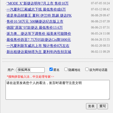
·
"MODE X"新捷达明年7月上市 售价10万
07-07-05 10:24
·
一汽夏利三厢威志下线 最低售价或6万
07-03-12 08:42
·
谁是单品销量王 夏利 伊兰特 凯越 捷达PK
06-08-29 09:47
·
售价10.58万元 500辆捷达纪念版上市
06-08-23 07:39
·
德国"原装"07款捷达 最低售价13.6万
06-06-21 07:51
·
派力奥、捷达等下调售价 福美来可能降价
06-05-24 11:08
·
最低售价跌至7.75万05款捷达Cix降5000元
06-04-26 15:55
·
一汽夏利新车威志上市 预计售价8万左右
06-02-20 08:53
·
新出租捷达索纳塔为主 夏利年内告别京城
06-02-11 09:29
用户：
匿名
隐藏地址
设为辩论话题
*搜狗拼音输入法，中文处理专家>>