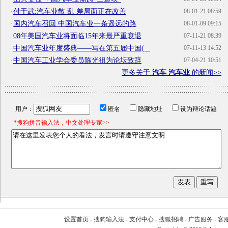
·
付于武:汽车业散 乱 差局面正在改善
08-01-21 08:59
·
国内汽车召回 中国汽车业一条遥远的路
08-01-09 09:15
·
08年美国汽车业将面临15年来最严重衰退
07-11-21 08:39
·
中国汽车业年度盛典——写在第五届中国(...
07-11-13 14:52
·
中国汽车工业学会委员陈光祖为论坛致辞
07-04-21 10:51
更多关于
汽车 汽车业
的新闻>>
用户：
匿名
隐藏地址
设为辩论话题
*搜狗拼音输入法，中文处理专家>>
设置首页
-
搜狗输入法
-
支付中心
-
搜狐招聘
-
广告服务
-
客