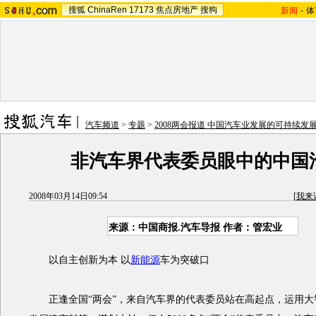
搜狐
ChinaRen
17173
焦点房地产
搜狗
新闻
-
体
汽车频道
>
专题
>
2008两会报道 中国汽车业发展的可持续发
非汽车界代表委员眼中的中国
2008年03月14日09:54
[
我来
来源：中国商报.汽车导报 作者：管宏业
以自主创新为本 以
新能源
车为突破口
正逢全国“两会”，来自汽车界的代表委员站在高起点，运用大