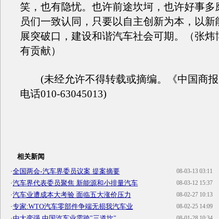
笑，也有隐忧。也许前途坎坷，也许好事多
员们一致认同，只要以自主创新为本，以新
展突破口，建设和谐汽车社会可期。（张炜
有贡献）
(未经允许不得转载或摘编。《中国商报
电话010-63045013)
相关新闻
·
全国两会-汽车界委员议案 提案摘要
08-03-13 03:11
·
汽车界代表委员聚焦 新能源和小排量汽车
08-03-12 15:37
·
汽车业遭成本大考验 面临五大涨价压力
08-02-27 10:13
·
专家:WTO汽车零部件争端无损我汽车业
08-02-25 14:09
·
由大变强 中国汽车业需跨"三道坎"
08-01-28 10:34