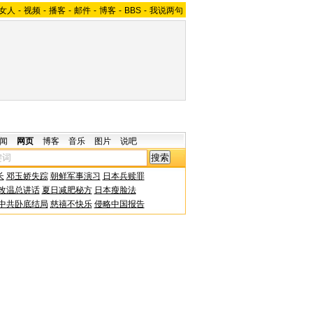
女人
-
视频
-
播客
-
邮件
-
博客
-
BBS
-
我说两句
闻
网页
博客
音乐
图片
说吧
长
邓玉娇失踪
朝鲜军事演习
日本兵赎罪
改温总讲话
夏日减肥秘方
日本瘦脸法
中共卧底结局
慈禧不快乐
侵略中国报告