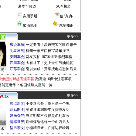
道
豪华车频道
SUV频道
图
实用手册
信 访 办
询
加油地图
汽车知识
更多>>
狐说车坛
|
一定要看！高速交警的吐血忠告
明星座驾
|
杭州一家三口被宝马车撞飞
安阳车会
|
网友实拍:107国道遇惨烈车祸
四川车会
|
太有才了！史上最牛节油秘笈
江苏车会
|
引以为戒！开车接电话恐怖后果
曝光
最惨烈的16起高速车祸
跑高速16保命注意事项
座驾更奢华？各国领导人座驾一览
更多>>
焦点新闻
|
不要迷恋哥，哥只是一个鬼
贴贴图图
|
英媒评出2009年度搞怪发明
娱乐旮旯
|
当红明星不仅仅是名利双收
情感世界
|
后悔嫁给这样一个山西男人
型男索女
|
小糖精归来，在海边轻轻舞
口水