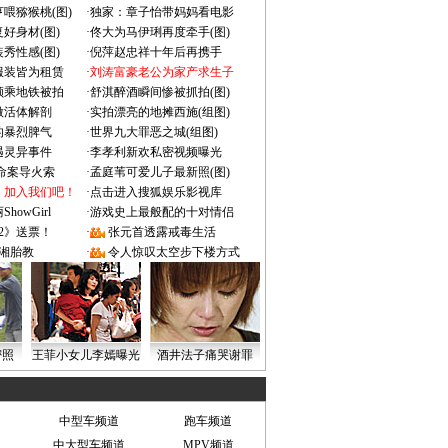
喂猕猴桃(图)
·
独家：章子怡带妈妈看电影
好身材(图)
·
佟大为马伊琍再度牵手(图)
秀性感(图)
·
倪萍赵忠祥十年后再携手
服装皆为租赁
·
刘涛富豪老公为家产求生子
颜乘地铁被拍
·
舒淇醉酒瞬间惨被抓拍(图)
做活体解剖
·
实拍漂亮的地摊西施(组图)
的暴烈脾气
·
世界九大罪恶之城(组图)
遇灵异事件
·
李孝利新欢私密视频曝光
成命案导火索
·
孟庭苇可爱儿子最新照(图)
：加入我们吧！
·
点击进入搜狐娱乐影视库
owGirl
·
游戏史上最般配的十对情侣
2》送票！
·
张元首透露戒毒生活
湘胎教
·
令人惊叹太空步下楼方式
密照
王菲小女儿李嫣曝光
酒井法子痛哭谢罪
中型车频道
跑车频道
中大型车频道
MPV频道