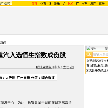
地产
搜狗
新闻
-
体育
-
S
-
娱乐
-
V
-
财经
-
IT
-
汽车
-
房产
-
家居
-
业新闻
新
国重汽入选恒生指数成份股
央视质疑29岁市
石首网站被黑
篡
[
我来说两句
] [字号：
大
中
小
]
宋美龄牛奶洗澡
源：大洋网-广州日报 作者：综合报道
研发中心，为此，长安集团于日前在日本东京举