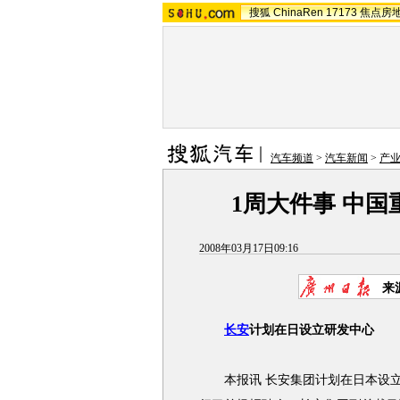
搜狐
ChinaRen
17173
焦点房
汽车频道
>
汽车新闻
>
产
1周大件事 中
2008年03月17日09:16
来
长安
计划在日设立研发中心
本报讯 长安集团计划在日本设立