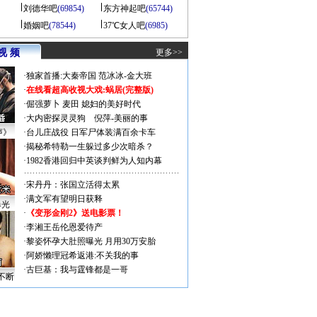
刘德华吧
(69854)
东方神起吧
(65744)
婚姻吧
(78544)
37℃女人吧
(6985)
视 频
更多>>
·
独家首播:大秦帝国
范冰冰-金大班
·
在线看超高收视大戏:
蜗居(完整版)
·
倔强萝卜
麦田
媳妇的美好时代
·
大内密探灵灵狗
倪萍-美丽的事
声》
·
台儿庄战役 日军尸体装满百余卡车
·
揭秘希特勒一生躲过多少次暗杀？
·
1982香港回归中英谈判鲜为人知内幕
·
宋丹丹：张国立活得太累
·
满文军有望明日获释
曝光
·
《变形金刚2》送电影票！
·
李湘王岳伦恩爱待产
·
黎姿怀孕大肚照曝光 月用30万安胎
·
阿娇懒理冠希返港:不关我的事
·
古巨基：我与霆锋都是一哥
不断