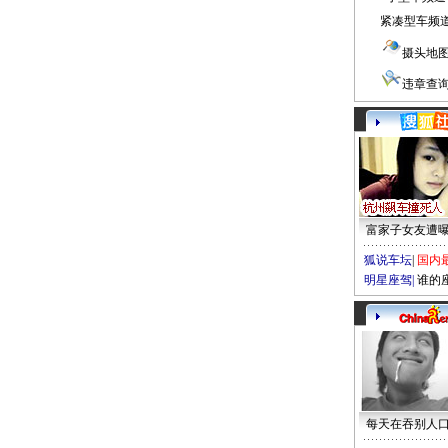
紧凑型车频
摄头地
违章查
富家子女友遭
狐说车坛
|
国内
明星座驾
|
谁的
每天在吞别人