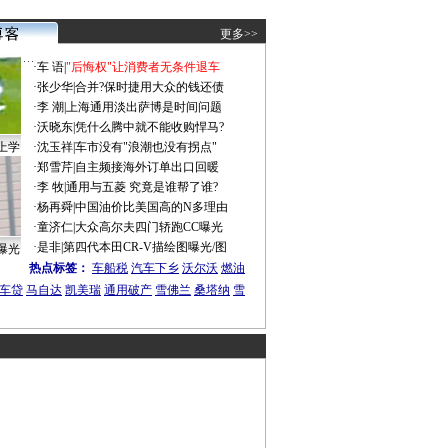
更多>>
·
车 语
|
"后悔权"让消费者无条件退车
·
张少华
|
合并?保时捷用大众的钱还债
·
李 潮
|
上海通用淡出萨博是时间问题
·
沃晓东
|
凭什么腾中就不能收购悍马?
上学
·
沈玉祥
|
车市没有"浪潮也没有拐点"
·
郑雪芹
|
自主频接海外订单出口回暖
·
李 牧
|
通用与五菱 究竟是谁帮了谁?
·
杨再舜
|
中国油价比美国高的N多理由
·
童济仁
|
大众高尔夫四门轿跑CC曝光
·
是非
|
第四代本田CR-V描绘图曝光/图
曝光
热点标签：
车船税
汽车下乡
沃尔沃
燃油
车贷
马自达
凯美瑞
通用破产
雪佛兰
桑塔纳
雪