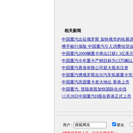
相关新闻
·
中国重汽出征俄罗斯 加快俄市的拓展
·
携手银行保险 中国重汽引入消费信贷
·
中国重汽2000辆重卡将出口获1.3亿美
·
中国重汽今年重卡产销目标为13万辆以
·
中国重汽香港有限公司获大股东注资
·
中国重汽携俄罗斯吉尔汽车拓展重卡市
·
中国重汽巩固重卡老大地位 香港上市
·
中国重汽: 登陆港股加快国际化步伐
·
11月28日中国重汽H股在香港正式上市
用户：
匿名