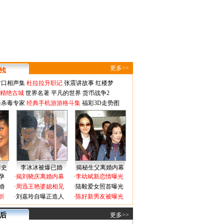
更多>>
对口相声集
杜拉拉升职记
张震讲故事
红楼梦
-精绝古城
世界名著
平凡的世界
货币战争2
毒杀毒专家
经典手机游游格斗集
福彩3D走势图
情史
李冰冰被爆已婚
揭秘生父离婚内幕
孕
·
揭刘晓庆离婚内幕
·
李幼斌新恋情曝光
婚
·
周迅王艳婆媳相见
·
陆毅爱女照首曝光
折
·
刘嘉玲自曝正造人
·
陈好新男友被曝光
 后
更多>>