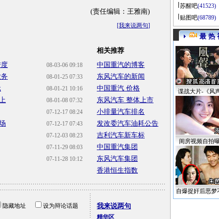
苏醒吧
(41523)
(责任编辑：王雅南)
贴图吧
(68789)
[
我来说两句
]
最 热 
相关推荐
进度
中国重汽的博客
08-03-06 09:18
业务
东风汽车的新闻
08-01-25 07:33
元
中国重汽 价格
08-01-21 10:16
谍战大片-《风
上
东风汽车 整体上市
08-01-08 07:32
小排量汽车排名
07-12-17 08:24
场
发改委汽车油耗公告
07-12-17 07:43
吉利汽车新车标
07-12-03 08:23
闺房视频自拍
中国重汽集团
07-11-29 08:03
东风汽车集团
07-11-28 10:12
香港恒生指数
自爆捉奸后恶梦
隐藏地址
设为辩论话题
我来说两句
精华区