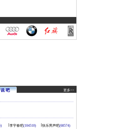
说 吧
更多>>
5)
李宇春吧
(104510)
快乐男声吧
(68574)