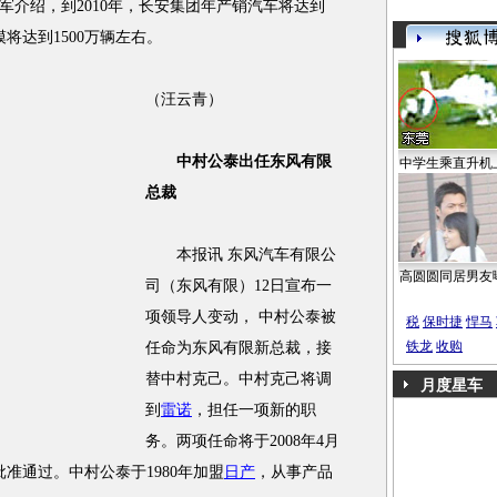
军介绍，到2010年，长安集团年产销汽车将达到
将达到1500万辆左右。
（汪云青）
中村公泰出任东风有限
中学生乘直升机
总裁
本报讯 东风汽车有限公
高圆圆同居男友
司（东风有限）12日宣布一
项领导人变动， 中村公泰被
税
保时捷
悍马
铁龙
收购
任命为东风有限新总裁，接
替中村克己。中村克己将调
月度星车
到
雷诺
，担任一项新的职
务。两项任命将于2008年4月
准通过。中村公泰于1980年加盟
日产
，从事产品