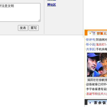
辩论区
·
听评书
|
郭德纲
·
听小说
|
鬼吹灯1
·
共享区
|
手机病
揭田壮壮徐帆
·
赵薇被爆已经怀
·
李宇春爆遭母逼
·
圣诞节明信片八
茶 余 饭