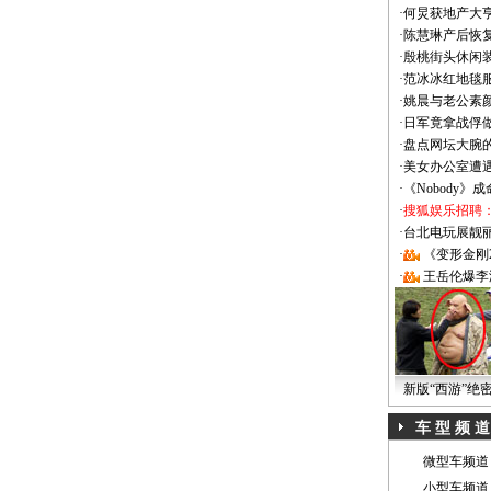
·
何炅获地产大亨
·
陈慧琳产后恢复
·
殷桃街头休闲装
·
范冰冰红地毯
·
姚晨与老公素
·
日军竟拿战俘
·
盘点网坛大腕
·
美女办公室遭
·
《Nobody》
·
搜狐娱乐招聘
·
台北电玩展靓丽Sh
·
《变形金刚
·
王岳伦爆李
新版“西游”绝
车 型 频 道
微型车频道
小型车频道