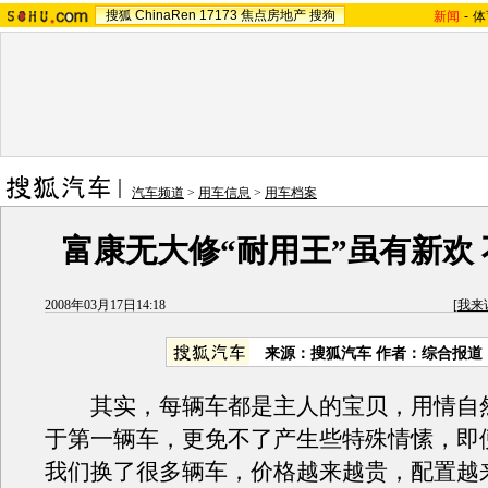
搜狐
ChinaRen
17173
焦点房地产
搜狗
新闻
-
体
汽车频道
>
用车信息
>
用车档案
富康无大修“耐用王”虽有新欢
2008年03月17日14:18
[
我来
来源：搜狐汽车 作者：综合报道
其实，每辆车都是主人的宝贝，用情自
于第一辆车，更免不了产生些特殊情愫，即
我们换了很多辆车，价格越来越贵，配置越