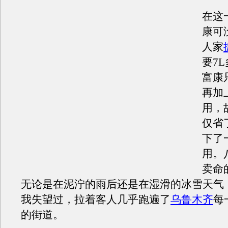
在这
康可
人家
要7
富康
再加
用，
仅省
下了
用。
卖命
无论是在泥泞的雨后还是在湿滑的冰雪天气
我失望过，拉着客人几乎跑遍了
乌鲁木齐
每
的街道。