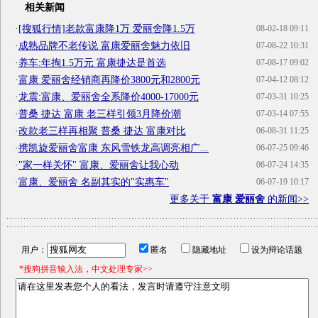
相关新闻
·
[搜狐行情]老款富康降1万 爱丽舍降1.5万
08-02-18 09:11
·
成熟品牌不老传说 富康爱丽舍魅力依旧
07-08-22 10:31
·
养车:年掏1.5万元 富康捷达是首选
07-08-17 09:02
·
富康 爱丽舍经销商再降价3800元和2800元
07-04-12 08:12
·
龙震:富康、爱丽舍全系降价4000-17000元
07-03-31 10:25
·
普桑 捷达 富康 老三样引领3月降价潮
07-03-14 07:55
·
改款老三样再相聚 普桑 捷达 富康对比
06-08-31 11:25
·
携凯旋爱丽舍富康 东风雪铁龙高调亮相广...
06-07-25 09:46
·
"家一样关怀" 富康、爱丽舍让我心动
06-07-24 14:35
·
富康、爱丽舍 名副其实的"实惠车"
06-07-19 10:17
更多关于
富康 爱丽舍
的新闻>>
用户：
匿名
隐藏地址
设为辩论话题
*搜狗拼音输入法，中文处理专家>>